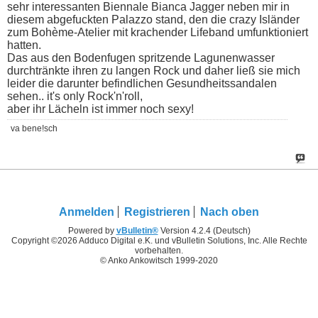
sehr interessanten Biennale Bianca Jagger neben mir in
diesem abgefuckten Palazzo stand, den die crazy Isländer
zum Bohème-Atelier mit krachender Lifeband umfunktioniert
hatten.
Das aus den Bodenfugen spritzende Lagunenwasser
durchtränkte ihren zu langen Rock und daher ließ sie mich
leider die darunter befindlichen Gesundheitssandalen
sehen.. it's only Rock'n'roll,
aber ihr Lächeln ist immer noch sexy!
va bene!sch
Anmelden
Registrieren
Nach oben
Powered by
vBulletin®
Version 4.2.4 (Deutsch)
Copyright ©2026 Adduco Digital e.K. und vBulletin Solutions, Inc. Alle Rechte
vorbehalten.
© Anko Ankowitsch 1999-2020