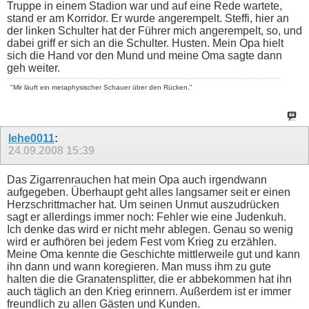
Truppe in einem Stadion war und auf eine Rede wartete,
stand er am Korridor. Er wurde angerempelt. Steffi, hier an
der linken Schulter hat der Führer mich angerempelt, so, und
dabei griff er sich an die Schulter. Husten. Mein Opa hielt
sich die Hand vor den Mund und meine Oma sagte dann
geh weiter.
"Mir läuft ein metaphysischer Schauer über den Rücken."
lehe0011
:
24.09.2008
15:39
Das Zigarrenrauchen hat mein Opa auch irgendwann
aufgegeben. Überhaupt geht alles langsamer seit er einen
Herzschrittmacher hat. Um seinen Unmut auszudrücken
sagt er allerdings immer noch: Fehler wie eine Judenkuh.
Ich denke das wird er nicht mehr ablegen. Genau so wenig
wird er aufhören bei jedem Fest vom Krieg zu erzählen.
Meine Oma kennte die Geschichte mittlerweile gut und kann
ihn dann und wann koregieren. Man muss ihm zu gute
halten die die Granatensplitter, die er abbekommen hat ihn
auch täglich an den Krieg erinnern. Außerdem ist er immer
freundlich zu allen Gästen und Kunden.