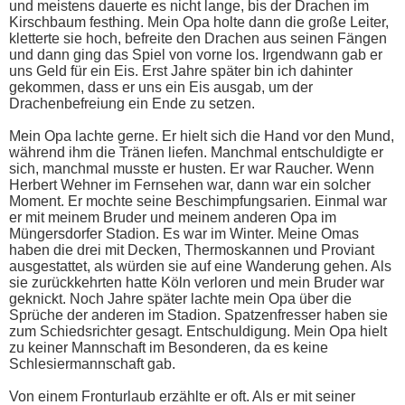
und meistens dauerte es nicht lange, bis der Drachen im
Kirschbaum festhing. Mein Opa holte dann die große Leiter,
kletterte sie hoch, befreite den Drachen aus seinen Fängen
und dann ging das Spiel von vorne los. Irgendwann gab er
uns Geld für ein Eis. Erst Jahre später bin ich dahinter
gekommen, dass er uns ein Eis ausgab, um der
Drachenbefreiung ein Ende zu setzen.
Mein Opa lachte gerne. Er hielt sich die Hand vor den Mund,
während ihm die Tränen liefen. Manchmal entschuldigte er
sich, manchmal musste er husten. Er war Raucher. Wenn
Herbert Wehner im Fernsehen war, dann war ein solcher
Moment. Er mochte seine Beschimpfungsarien. Einmal war
er mit meinem Bruder und meinem anderen Opa im
Müngersdorfer Stadion. Es war im Winter. Meine Omas
haben die drei mit Decken, Thermoskannen und Proviant
ausgestattet, als würden sie auf eine Wanderung gehen. Als
sie zurückkehrten hatte Köln verloren und mein Bruder war
geknickt. Noch Jahre später lachte mein Opa über die
Sprüche der anderen im Stadion. Spatzenfresser haben sie
zum Schiedsrichter gesagt. Entschuldigung. Mein Opa hielt
zu keiner Mannschaft im Besonderen, da es keine
Schlesiermannschaft gab.
Von einem Fronturlaub erzählte er oft. Als er mit seiner