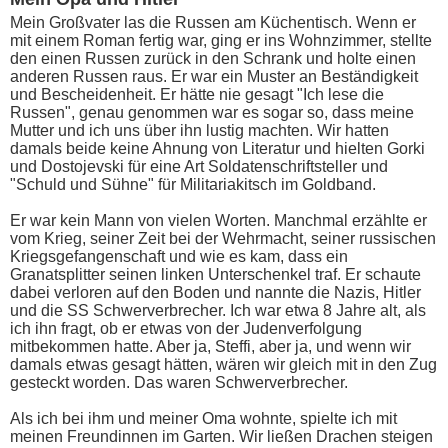
Mein Großvater las die Russen am Küchentisch. Wenn er
mit einem Roman fertig war, ging er ins Wohnzimmer, stellte
den einen Russen zurück in den Schrank und holte einen
anderen Russen raus. Er war ein Muster an Beständigkeit
und Bescheidenheit. Er hätte nie gesagt "Ich lese die
Russen", genau genommen war es sogar so, dass meine
Mutter und ich uns über ihn lustig machten. Wir hatten
damals beide keine Ahnung von Literatur und hielten Gorki
und Dostojevski für eine Art Soldatenschriftsteller und
"Schuld und Sühne" für Militariakitsch im Goldband.
Er war kein Mann von vielen Worten. Manchmal erzählte er
vom Krieg, seiner Zeit bei der Wehrmacht, seiner russischen
Kriegsgefangenschaft und wie es kam, dass ein
Granatsplitter seinen linken Unterschenkel traf. Er schaute
dabei verloren auf den Boden und nannte die Nazis, Hitler
und die SS Schwerverbrecher. Ich war etwa 8 Jahre alt, als
ich ihn fragt, ob er etwas von der Judenverfolgung
mitbekommen hatte. Aber ja, Steffi, aber ja, und wenn wir
damals etwas gesagt hätten, wären wir gleich mit in den Zug
gesteckt worden. Das waren Schwerverbrecher.
Als ich bei ihm und meiner Oma wohnte, spielte ich mit
meinen Freundinnen im Garten. Wir ließen Drachen steigen