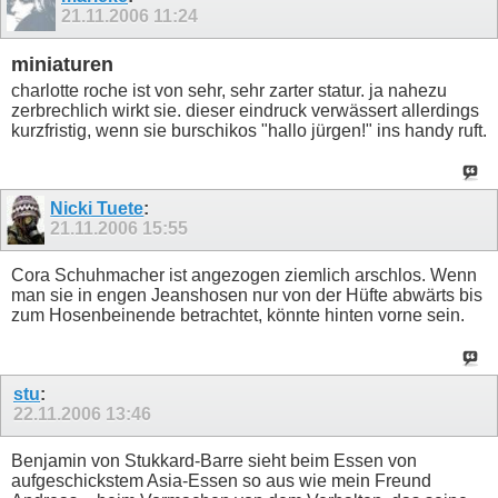
21.11.2006
11:24
miniaturen
charlotte roche ist von sehr, sehr zarter statur. ja nahezu
zerbrechlich wirkt sie. dieser eindruck verwässert allerdings
kurzfristig, wenn sie burschikos "hallo jürgen!" ins handy ruft.
Nicki Tuete
:
21.11.2006
15:55
Cora Schuhmacher ist angezogen ziemlich arschlos. Wenn
man sie in engen Jeanshosen nur von der Hüfte abwärts bis
zum Hosenbeinende betrachtet, könnte hinten vorne sein.
stu
:
22.11.2006
13:46
Benjamin von Stukkard-Barre sieht beim Essen von
aufgeschickstem Asia-Essen so aus wie mein Freund