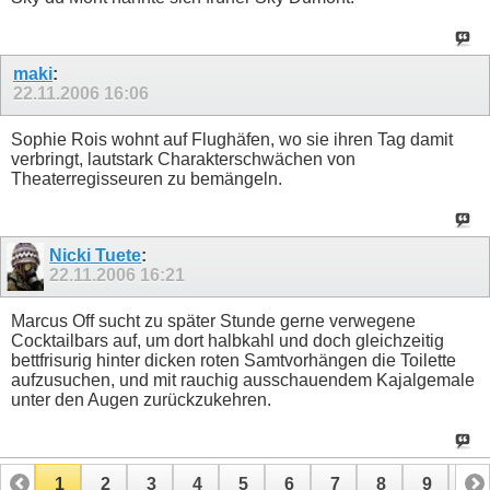
maki
:
22.11.2006
16:06
Sophie Rois wohnt auf Flughäfen, wo sie ihren Tag damit
verbringt, lautstark Charakterschwächen von
Theaterregisseuren zu bemängeln.
Nicki Tuete
:
22.11.2006
16:21
Marcus Off sucht zu später Stunde gerne verwegene
Cocktailbars auf, um dort halbkahl und doch gleichzeitig
bettfrisurig hinter dicken roten Samtvorhängen die Toilette
aufzusuchen, und mit rauchig ausschauendem Kajalgemale
unter den Augen zurückzukehren.
1
2
3
4
5
6
7
8
9
10