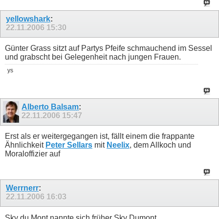
yellowshark
:
22.11.2006
15:30
Günter Grass sitzt auf Partys Pfeife schmauchend im Sessel
und grabscht bei Gelegenheit nach jungen Frauen.
ys
Alberto Balsam
:
22.11.2006
15:47
Erst als er weitergegangen ist, fällt einem die frappante
Ähnlichkeit
Peter Sellars
mit
Neelix
, dem Allkoch und
Moraloffizier auf
Werrnerr
:
22.11.2006
16:03
Sky du Mont nannte sich früher Sky Dumont.