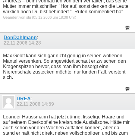
Andreas – beim Vormachen von dem Verhalten, das seine
Mutter immer mit schrillen "Hör auf, sonst denken die Leute
wirklich noch Du bist behindert."- Rufen kommentiert hat.
Geändert von stu (05.12.2006 um
18:38
Uhr)
DonDahlmann
:
22.11.2006
14:28
Max Goldt kann sich gar nicht genug in seinen wollenen
Mantel versenken. So angewidert schaut er zwischen den
Kragenspitzen hervor, dass man ihm besorgt eine
Nierenschale zustecken möchte, nur für den Fall, versteht
sich.
DREA
:
22.11.2006
14:59
Leander Haussmann hat jetzt dünne, fisselige Haare und
auf seinem Oberkopf eine kreisrunde Ausfallzone. Hätte mir
auch schon vor drei Wochen auffallen können, aber da
stand er halt nicht direkt neben vollschopfigen und bis zum