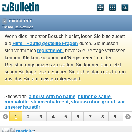
miniaturen
Thema:
miniaturen
Wenn dies Ihr erster Besuch hier ist, lesen Sie bitte zuerst
die
Hilfe - Häufig gestellte Fragen
durch. Sie müssen
sich vermutlich
registrieren
, bevor Sie Beiträge verfassen
können. Klicken Sie oben auf 'Registrieren', um den
Registrierungsprozess zu starten. Sie können auch jetzt
schon Beiträge lesen. Suchen Sie sich einfach das Forum
aus, das Sie am meisten interessiert.
Stichworte:
a horst with no name
,
humor & satire
,
rumbalotte
,
stimmenhatrecht
,
strauss ohne grund
,
vor
unserer haustür
1
2
3
4
5
6
7
8
9
10
11
12
13
14
15
16
17
marieke
: