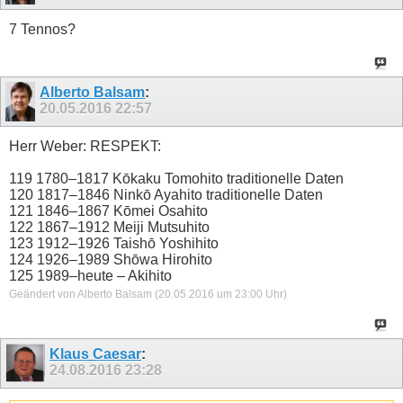
7 Tennos?
Alberto Balsam
:
20.05.2016
22:57
Herr Weber: RESPEKT:
119 1780–1817 Kōkaku Tomohito traditionelle Daten
120 1817–1846 Ninkō Ayahito traditionelle Daten
121 1846–1867 Kōmei Osahito
122 1867–1912 Meiji Mutsuhito
123 1912–1926 Taishō Yoshihito
124 1926–1989 Shōwa Hirohito
125 1989–heute – Akihito
Geändert von Alberto Balsam (20.05.2016 um
23:00
Uhr)
Klaus Caesar
:
24.08.2016
23:28