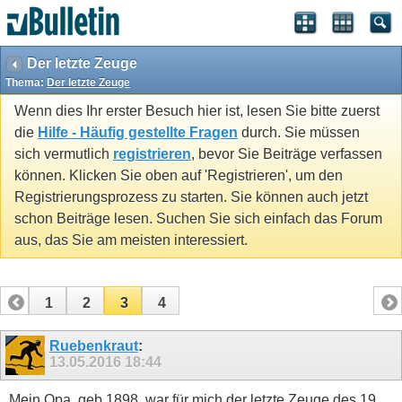
Der letzte Zeuge
Thema:
Der letzte Zeuge
Wenn dies Ihr erster Besuch hier ist, lesen Sie bitte zuerst
die
Hilfe - Häufig gestellte Fragen
durch. Sie müssen
sich vermutlich
registrieren
, bevor Sie Beiträge verfassen
können. Klicken Sie oben auf 'Registrieren', um den
Registrierungsprozess zu starten. Sie können auch jetzt
schon Beiträge lesen. Suchen Sie sich einfach das Forum
aus, das Sie am meisten interessiert.
1
2
3
4
Ruebenkraut
:
13.05.2016
18:44
Mein Opa, geb 1898, war für mich der letzte Zeuge des 19.