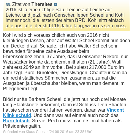
Zitat von
Thersites
2016 ist ja eine richtige Sau, Leiche auf Leiche auf
Leiche, und jetzt, nach Genscher, leben Scheel und Kohl
immer noch, die letzten der alten BRD. Kohl sitzt einfach
alle aus, alle, der stirbt 16 Jahre lang, wenn es sein muss.
Kohl wird sich voraussichtlich auch von 2016 nicht
kleinkriegen lassen, aber auf Walter Scheel kommt nun doch
ein Deckel drauf. Schade, ich habe Walter Scheel sehr
bewundert für seine zähe Ausdauer beim
Ehrensoldbeziehen, 37 Jahre, das ist einsamer Rekord, nur
Weizsäcker konnte da entfernt mithalten (21 Jahre), Wulff
zieht erst 2049 an ihm vorbei. Bei zuletzt 217.000 Euro im
Jahr zzgl. Büro, Büroleiter, Dienstwagen, Chauffeur kam da
ein recht stattliches Sümmchen zusammen, zumal die
Ausgaben ja überschaubar bleiben, wenn man dement im
Pflegeheim liegt.
Blöd nur für Barbara Scheel, die jetzt nur noch drei Monate
lang Staatsknete bekommt, dann ist Schluss. Den Phaeton
hat sie schon vor drei Jahren verloren, daran war
Vincent
Klink schuld
. Und dann war auf einmal auch noch das
Büro futsch
. So viel Pech muss man erst mal haben als
Präsidentengattin.
Geändert von Klaus Caesar (24.08.2016 um
23:38
Uhr)