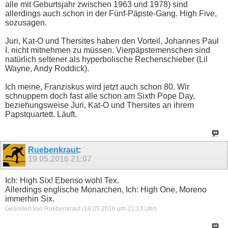
alle mit Geburtsjahr zwischen 1963 und 1978) sind
allerdings auch schon in der Fünf-Päpste-Gang. High Five,
sozusagen.
Juri, Kat-O und Thersites haben den Vorteil, Johannes Paul
I. nicht mitnehmen zu müssen. Vierpäpstemenschen sind
natürlich seltener als hyperbolische Rechenschieber (Lil
Wayne, Andy Roddick).
Ich meine, Franziskus wird jetzt auch schon 80. Wir
schnuppern doch fast alle schon am Sixth Pope Day,
beziehungsweise Juri, Kat-O und Thersites an ihrem
Papstquartett. Läuft.
Ruebenkraut
:
19.05.2016
21:07
Ich: High Six! Ebenso wohl Tex.
Allerdings englische Monarchen, Ich: High One, Moreno
immerhin Six.
Geändert von Ruebenkraut (19.05.2016 um
21:13
Uhr)