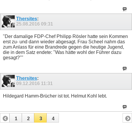
Thersites
:
25.08.2016
09:31
"Der damalige FDP-Chef Philipp Rösler hatte sein Kommen
erst zu- und dann wieder abgesagt. Frau Scheel nahm das
zum Anlass für eine Brandrede gegen die heutige Jugend,
die in dem Satz endete: "Was hätte wohl der Führer dazu
gesagt?""
Thersites
:
09.12.2016
11:31
Hildegard Hamm-Brücher ist tot. Helmut Kohl lebt.
1
2
3
4