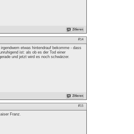
Zitieren
#14
on irgendwem etwas hintendrauf bekomme - dass
ruhigend ist: als ob es der Tod einer
gerade und jetzt wird es noch schwärzer.
Zitieren
#15
aiser Franz.