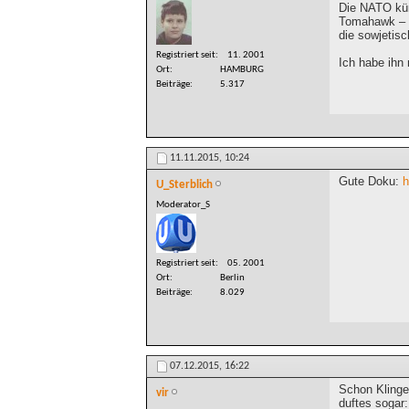
Die NATO kün
Tomahawk – i
die sowjetisc
Registriert seit
11. 2001
Ich habe ihn
Ort
HAMBURG
Beiträge
5.317
11.11.2015,
10:24
Gute Doku:
h
U_Sterblich
Moderator_S
Registriert seit
05. 2001
Ort
Berlin
Beiträge
8.029
07.12.2015,
16:22
Schon Klinge
vir
duftes sogar