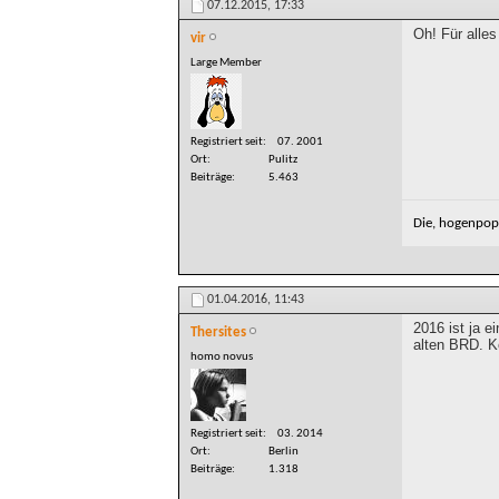
07.12.2015,
17:33
Oh! Für alles
vir
Large Member
Registriert seit
07. 2001
Ort
Pulitz
Beiträge
5.463
Die, hogenpops
01.04.2016,
11:43
2016 ist ja e
Thersites
alten BRD. Ko
homo novus
Registriert seit
03. 2014
Ort
Berlin
Beiträge
1.318