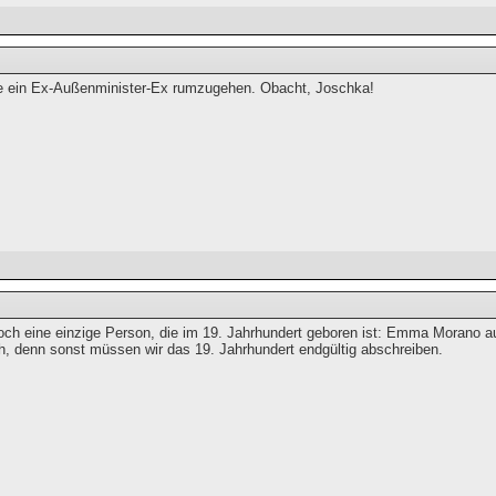
e ein Ex-Außenminister-Ex rumzugehen. Obacht, Joschka!
och eine einzige Person, die im 19. Jahrhundert geboren ist: Emma Morano au
h, denn sonst müssen wir das 19. Jahrhundert endgültig abschreiben.