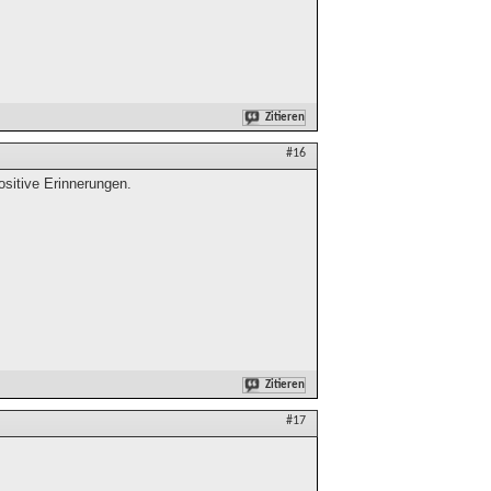
Zitieren
#16
ositive Erinnerungen.
Zitieren
#17