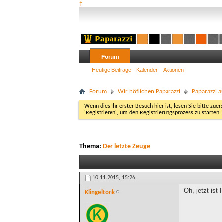
†
Forum
Heutige Beiträge
Kalender
Aktionen
Forum
Wir höflichen Paparazzi
Paparazzi a
Wenn dies Ihr erster Besuch hier ist, lesen Sie bitte zuer
'Registrieren', um den Registrierungsprozess zu starten.
Thema:
Der letzte Zeuge
10.11.2015,
15:26
Oh, jetzt ist
Klingeltonk