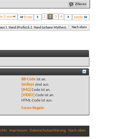
Zitieren
te 2 von 4
1
2
3
4
Erste
Letzte
 aus 1. Hand (Profis) & 2. Hand (urbane Mythen)
Nach oben
BB-Code
ist
an
.
Smileys
sind
aus
.
[IMG]
Code ist
an
.
[VIDEO]
Code ist
an
.
HTML-Code ist
aus
.
Foren-Regeln
chiv
Impressum
Datenschutzerklärung
Nach oben