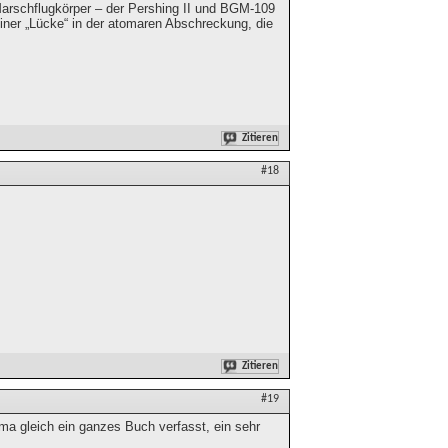
arschflugkörper – der Pershing II und BGM-109
iner „Lücke“ in der atomaren Abschreckung, die
Zitieren
#18
Zitieren
#19
ma gleich ein ganzes Buch verfasst, ein sehr