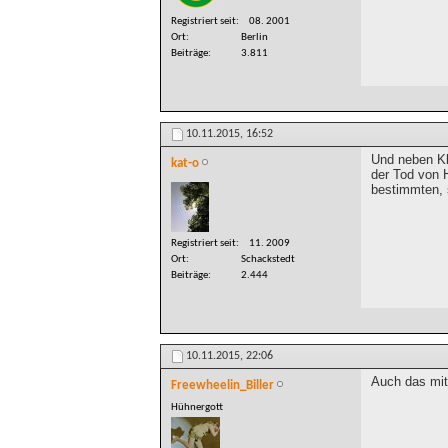
Registriert seit
08. 2001
Ort
Berlin
Beiträge
3.811
10.11.2015,
16:52
Und neben Kl
kat-o
der Tod von 
bestimmten, s
Registriert seit
11. 2009
Ort
Schackstedt
Beiträge
2.444
10.11.2015,
22:06
Auch das mit
Freewheelin_Biller
Hühnergott