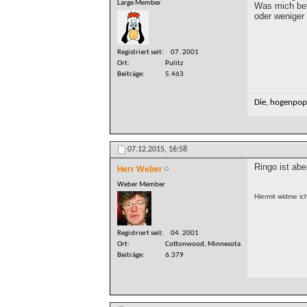
Large Member
Was mich betr
oder weniger 
Registriert seit
07. 2001
Ort
Pulitz
Beiträge
5.463
Die, hogenpops
07.12.2015,
16:58
Ringo ist abe
Herr Weber
Weber Member
Hiermit widme ic
Registriert seit
04. 2001
Ort
Cottonwood, Minnesota
Beiträge
6.379