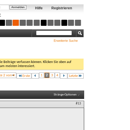
Hilfe
Registrieren
?
Erweiterte Suche
Sie Beiträge verfassen können. Klicken Sie oben auf
 am meisten interessiert.
te 2 von 4
1
2
3
4
Erste
Letzte
Stränge-Optionen
#13