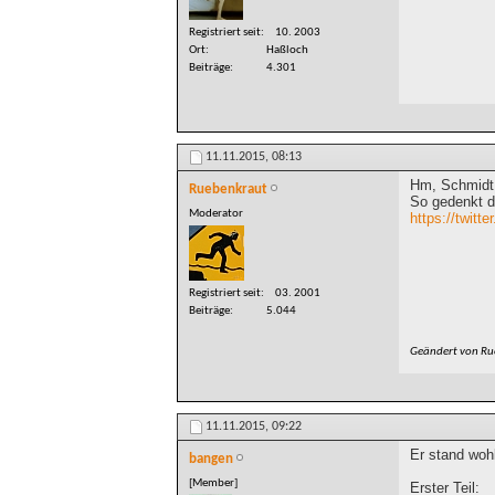
Registriert seit
10. 2003
Ort
Haßloch
Beiträge
4.301
11.11.2015,
08:13
Hm, Schmidt w
Ruebenkraut
So gedenkt di
Moderator
https://twit
Registriert seit
03. 2001
Beiträge
5.044
Geändert von R
11.11.2015,
09:22
Er stand woh
bangen
[Member]
Erster Teil: