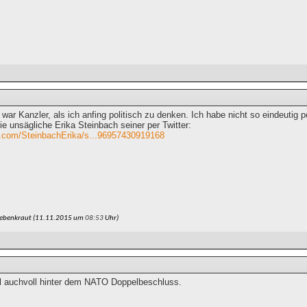
ar Kanzler, als ich anfing politisch zu denken. Ich habe nicht so eindeutig p
e unsägliche Erika Steinbach seiner per Twitter:
ter.com/SteinbachErika/s...96957430919168
uebenkraut (11.11.2015 um
08:53
Uhr)
l auchvoll hinter dem NATO Doppelbeschluss.