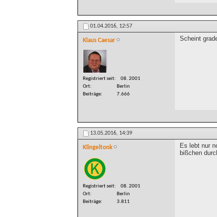
01.04.2016,
12:57
Scheint grad
Klaus Caesar
Registriert seit
08. 2001
Ort
Berlin
Beiträge
7.666
13.05.2016,
14:39
Es lebt nur n
Klingeltonk
bißchen durc
Registriert seit
08. 2001
Ort
Berlin
Beiträge
3.811