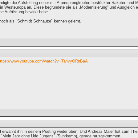
digte die Aufstellung neuer mit Atomsprengköpfen bestückter Raketen und M
n Westeuropa an. Diese begründete sie als „Modernisierung“ und Ausgleich e
he Aufrüstung bewirkt habe.
 noch als "Schmidt Schnauze" kennen gelernt.
ttps://www.youtube.com/watch?v=Ta4vyORnBaA
l erwähnt ihn in seinem Posting weiter oben. Und Andreas Maier hat zum The
: "Mein Jahr ohne Udo Jürgens" (Suhrkamp), gerade rausgekommen.