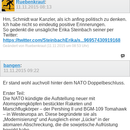
Ruebenkraut
:
11.11.2015
08:13
Hm, Schmidt war Kanzler, als ich anfing politisch zu denken.
Ich habe nicht so eindeutig positive Erinnerungen.
So gedenkt die unsägliche Erika Steinbach seiner per
Twitter:
https://twitter.com/SteinbachErika/s...96957430919168
Geändert von Ruebenkraut (11.11.2015 um
08:53
Uhr)
bangen
:
11.11.2015
09:22
Er stand wohl auchvoll hinter dem NATO Doppelbeschluss.
Erster Teil:
Die NATO kündigte die Aufstellung neuer mit
Atomsprengköpfen bestückter Raketen und
Marschflugkörper – der Pershing II und BGM-109 Tomahawk
– in Westeuropa an. Diese begründete sie als
„Modernisierung“ und Ausgleich einer „Lücke“ in der
atomaren Abschreckung, die die sowjetische Aufrüstung
bewirkt habe.