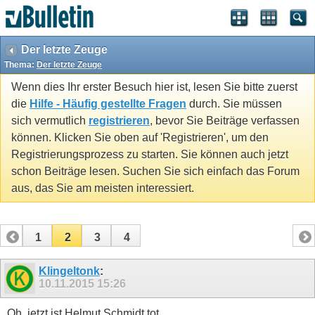
Der letzte Zeuge
Thema:
Der letzte Zeuge
Wenn dies Ihr erster Besuch hier ist, lesen Sie bitte zuerst
die
Hilfe - Häufig gestellte Fragen
durch. Sie müssen
sich vermutlich
registrieren
, bevor Sie Beiträge verfassen
können. Klicken Sie oben auf 'Registrieren', um den
Registrierungsprozess zu starten. Sie können auch jetzt
schon Beiträge lesen. Suchen Sie sich einfach das Forum
aus, das Sie am meisten interessiert.
1
2
3
4
Klingeltonk
:
10.11.2015
15:26
Oh, jetzt ist Helmut Schmidt tot.