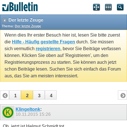
Der letzte Zeuge
Thema:
Der letzte Zeuge
Wenn dies Ihr erster Besuch hier ist, lesen Sie bitte zuerst
die
Hilfe - Häufig gestellte Fragen
durch. Sie müssen
sich vermutlich
registrieren
, bevor Sie Beiträge verfassen
können. Klicken Sie oben auf 'Registrieren', um den
Registrierungsprozess zu starten. Sie können auch jetzt
schon Beiträge lesen. Suchen Sie sich einfach das Forum
aus, das Sie am meisten interessiert.
1
2
3
4
Klingeltonk
:
10.11.2015
15:26
Oh, jetzt ist Helmut Schmidt tot.