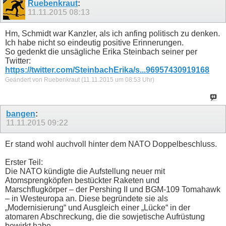
Ruebenkraut
:
11.11.2015
08:13
Hm, Schmidt war Kanzler, als ich anfing politisch zu denken.
Ich habe nicht so eindeutig positive Erinnerungen.
So gedenkt die unsägliche Erika Steinbach seiner per
Twitter:
https://twitter.com/SteinbachErika/s...96957430919168
Geändert von Ruebenkraut (11.11.2015 um
08:53
Uhr)
bangen
:
11.11.2015
09:22
Er stand wohl auchvoll hinter dem NATO Doppelbeschluss.
Erster Teil:
Die NATO kündigte die Aufstellung neuer mit
Atomsprengköpfen bestückter Raketen und
Marschflugkörper – der Pershing II und BGM-109 Tomahawk
– in Westeuropa an. Diese begründete sie als
„Modernisierung“ und Ausgleich einer „Lücke“ in der
atomaren Abschreckung, die die sowjetische Aufrüstung
bewirkt habe.