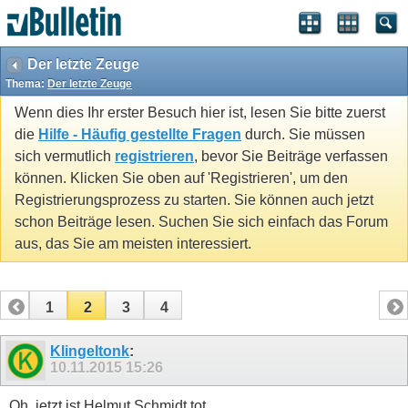
Der letzte Zeuge
Thema:
Der letzte Zeuge
Wenn dies Ihr erster Besuch hier ist, lesen Sie bitte zuerst
die
Hilfe - Häufig gestellte Fragen
durch. Sie müssen
sich vermutlich
registrieren
, bevor Sie Beiträge verfassen
können. Klicken Sie oben auf 'Registrieren', um den
Registrierungsprozess zu starten. Sie können auch jetzt
schon Beiträge lesen. Suchen Sie sich einfach das Forum
aus, das Sie am meisten interessiert.
1
2
3
4
Klingeltonk
:
10.11.2015
15:26
Oh, jetzt ist Helmut Schmidt tot.