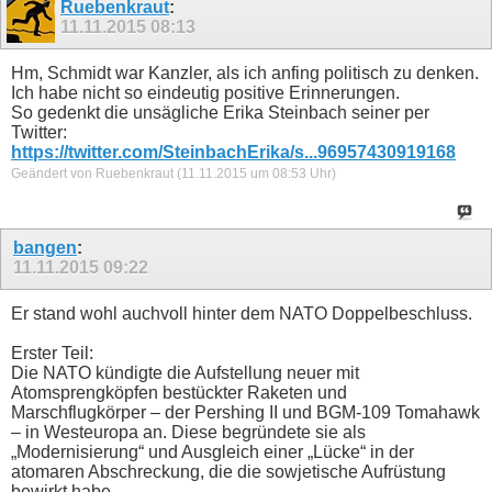
Ruebenkraut
:
11.11.2015
08:13
Hm, Schmidt war Kanzler, als ich anfing politisch zu denken.
Ich habe nicht so eindeutig positive Erinnerungen.
So gedenkt die unsägliche Erika Steinbach seiner per
Twitter:
https://twitter.com/SteinbachErika/s...96957430919168
Geändert von Ruebenkraut (11.11.2015 um
08:53
Uhr)
bangen
:
11.11.2015
09:22
Er stand wohl auchvoll hinter dem NATO Doppelbeschluss.
Erster Teil:
Die NATO kündigte die Aufstellung neuer mit
Atomsprengköpfen bestückter Raketen und
Marschflugkörper – der Pershing II und BGM-109 Tomahawk
– in Westeuropa an. Diese begründete sie als
„Modernisierung“ und Ausgleich einer „Lücke“ in der
atomaren Abschreckung, die die sowjetische Aufrüstung
bewirkt habe.