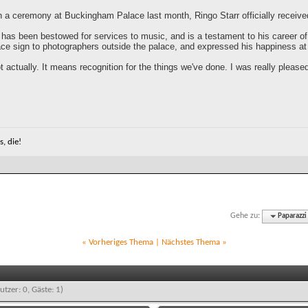
In a ceremony at Buckingham Palace last month, Ringo Starr officially receiv
d has been bestowed for services to music, and is a testament to his career 
ce sign to photographers outside the palace, and expressed his happiness at
t actually. It means recognition for the things we've done. I was really pleased t
, die!
Gehe zu:
Paparazzi
«
Vorheriges Thema
|
Nächstes Thema
»
utzer: 0, Gäste: 1)