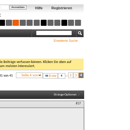
Hilfe
Registrieren
?
Erweiterte Suche
Sie Beiträge verfassen können. Klicken Sie oben auf
 am meisten interessiert.
Seite 4 von 4
...
2
3
4
41 von 41
Erste
Stränge-Optionen
#37