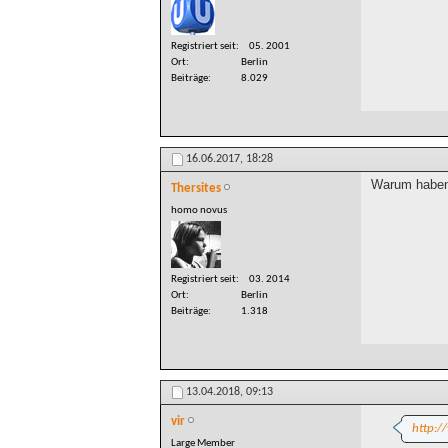
Registriert seit
05. 2001
Ort
Berlin
Beiträge
8.029
16.06.2017,
18:28
Warum haben 
Thersites
homo novus
Registriert seit
03. 2014
Ort
Berlin
Beiträge
1.318
13.04.2018,
09:13
vir
http:/
Large Member