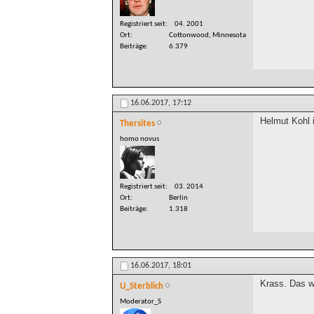
Registriert seit
04. 2001
Ort
Cottonwood, Minnesota
Beiträge
6.379
16.06.2017,
17:12
Helmut Kohl i
Thersites
homo novus
Registriert seit
03. 2014
Ort
Berlin
Beiträge
1.318
16.06.2017,
18:01
Krass. Das w
U_Sterblich
Moderator_S