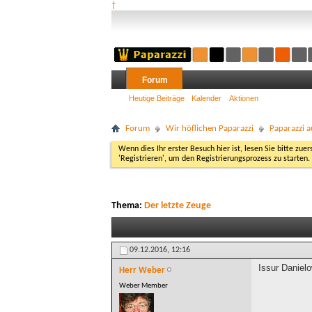
†
Forum
Heutige Beiträge
Kalender
Aktionen
Forum
Wir höflichen Paparazzi
Paparazzi a
Wenn dies Ihr erster Besuch hier ist, lesen Sie bitte zuer
'Registrieren', um den Registrierungsprozess zu starten.
Thema:
Der letzte Zeuge
09.12.2016,
12:16
Issur Daniel
Herr Weber
Weber Member