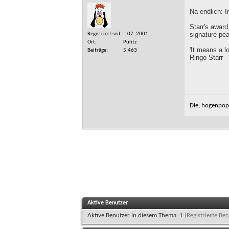
Na endlich: 
Starr's awar
signature pea
Registriert seit
07. 2001
Ort
Pulitz
'It means a lo
Beiträge
5.463
Ringo Starr
Die, hogenpops
Aktive Benutzer
Aktive Benutzer in diesem Thema: 1
(Registrierte Ben