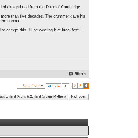
ed his knighthood from the Duke of Cambridge.
of more than five decades. The drummer gave his
 the honour.
o accept this. I'll be wearing it at breakfast!' –
Zitieren
Seite 4 von 4
...
2
3
4
Erste
 aus 1. Hand (Profis) & 2. Hand (urbane Mythen)
Nach oben