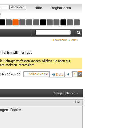
Hilfe
Registrieren
?
Erweiterte Suche
ilfe! ich will hier raus
Sie Beiträge verfassen können. Klicken Sie oben auf
 am meisten interessiert.
Seite 2 von 2
1
2
3 bis 16 von 16
Erste
Stränge-Optionen
#13
tragen. Danke