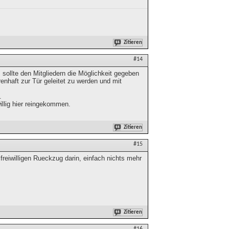
Zitieren
#14
s sollte den Mitgliedern die Möglichkeit gegeben
enhaft zur Tür geleitet zu werden und mit
.
illig hier reingekommen.
Zitieren
#15
 freiwilligen Rueckzug darin, einfach nichts mehr
Zitieren