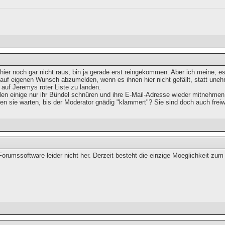
l hier noch gar nicht raus, bin ja gerade erst reingekommen. Aber ich meine, e
auf eigenen Wunsch abzumelden, wenn es ihnen hier nicht gefällt, statt unehr
 auf Jeremys roter Liste zu landen.
llen einige nur ihr Bündel schnüren und ihre E-Mail-Adresse wieder mitnehmen
n sie warten, bis der Moderator gnädig "klammert"? Sie sind doch auch freiw
Forumssoftware leider nicht her. Derzeit besteht die einzige Moeglichkeit zum
.