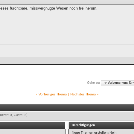
 dieses furchtbare, missvergnügte Wesen noch frei herum.
Gehe zu:
Vorbemerkung für G
«
Vorheriges Thema
|
Nächstes Thema
»
utzer: 0, Gäste: 2)
Berechtigungen
Neue Themen erstellen:
Nein