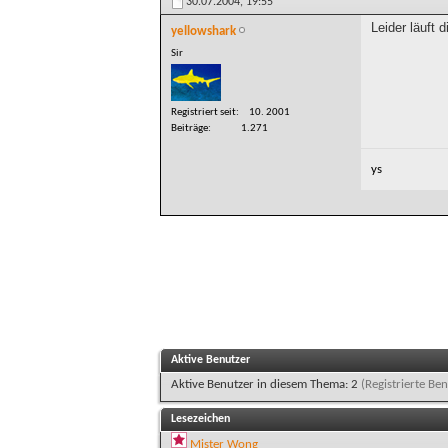
30.07.2004,
19:55
Leider läuft
yellowshark
Sir
Registriert seit
10. 2001
Beiträge
1.271
ys
Aktive Benutzer
Aktive Benutzer in diesem Thema: 2
(Registrierte Ben
Lesezeichen
Mister Wong