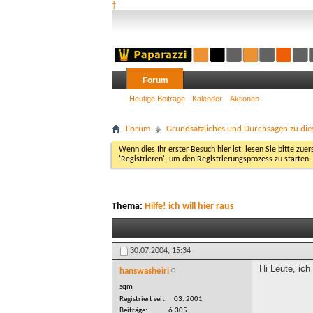
†
Forum
Heutige Beiträge
Kalender
Aktionen
Forum
Grundsätzliches und Durchsagen zu di
Wenn dies Ihr erster Besuch hier ist, lesen Sie bitte zuer
'Registrieren', um den Registrierungsprozess zu starten.
Thema:
Hilfe! ich will hier raus
30.07.2004,
15:34
Hi Leute, ich
hanswasheiri
sqm
Registriert seit
03. 2001
Beiträge
6.305