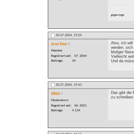
gegen inge.
30.07.2004,
19:24
Also, ich wil
prue blue
werden, sich 
Member
blutiger Nase
Vielleicht wo
Registriert seit
07. 2004
Und da müsse
Beiträge
34
30.07.2004,
19:43
Das gibt die 
DREA
zu schreiben
Moderatorin
Registriert seit
06. 2001
Beiträge
4.124