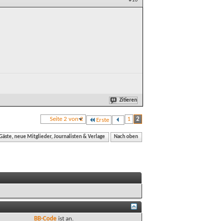
#16
Zitieren
Seite 2 von 2
1
2
Erste
äste, neue Mitglieder, Journalisten & Verlage
Nach oben
BB-Code
ist
an
.