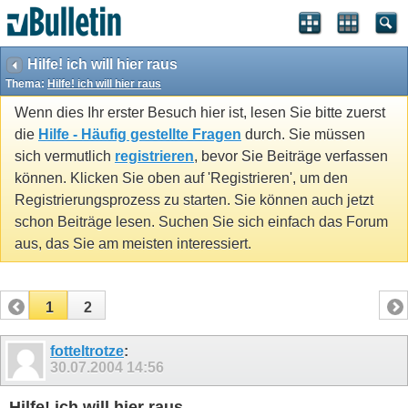
Hilfe! ich will hier raus
Thema:
Hilfe! ich will hier raus
Wenn dies Ihr erster Besuch hier ist, lesen Sie bitte zuerst
die
Hilfe - Häufig gestellte Fragen
durch. Sie müssen
sich vermutlich
registrieren
, bevor Sie Beiträge verfassen
können. Klicken Sie oben auf 'Registrieren', um den
Registrierungsprozess zu starten. Sie können auch jetzt
schon Beiträge lesen. Suchen Sie sich einfach das Forum
aus, das Sie am meisten interessiert.
1
2
fotteltrotze
:
30.07.2004
14:56
Hilfe! ich will hier raus