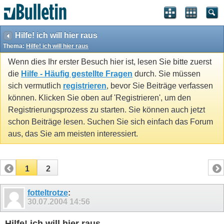
Hilfe! ich will hier raus
Thema:
Hilfe! ich will hier raus
Wenn dies Ihr erster Besuch hier ist, lesen Sie bitte zuerst
die
Hilfe - Häufig gestellte Fragen
durch. Sie müssen
sich vermutlich
registrieren
, bevor Sie Beiträge verfassen
können. Klicken Sie oben auf 'Registrieren', um den
Registrierungsprozess zu starten. Sie können auch jetzt
schon Beiträge lesen. Suchen Sie sich einfach das Forum
aus, das Sie am meisten interessiert.
1
2
fotteltrotze
:
30.07.2004
14:56
Hilfe! ich will hier raus