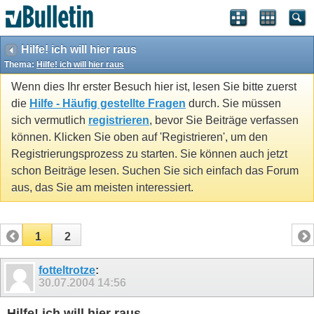
Hilfe! ich will hier raus
Thema:
Hilfe! ich will hier raus
Wenn dies Ihr erster Besuch hier ist, lesen Sie bitte zuerst
die
Hilfe - Häufig gestellte Fragen
durch. Sie müssen
sich vermutlich
registrieren
, bevor Sie Beiträge verfassen
können. Klicken Sie oben auf 'Registrieren', um den
Registrierungsprozess zu starten. Sie können auch jetzt
schon Beiträge lesen. Suchen Sie sich einfach das Forum
aus, das Sie am meisten interessiert.
1
2
fotteltrotze
:
30.07.2004
14:56
Hilfe! ich will hier raus