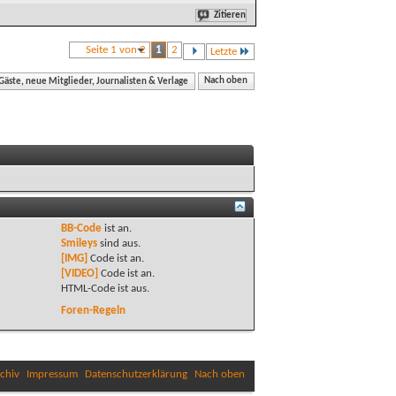
Zitieren
Seite 1 von 2
1
2
Letzte
äste, neue Mitglieder, Journalisten & Verlage
Nach oben
BB-Code
ist
an
.
Smileys
sind
aus
.
[IMG]
Code ist
an
.
[VIDEO]
Code ist
an
.
HTML-Code ist
aus
.
Foren-Regeln
chiv
Impressum
Datenschutzerklärung
Nach oben