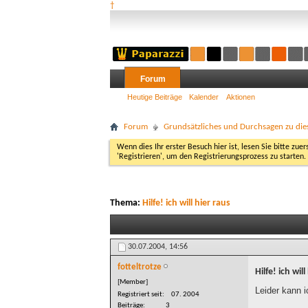
†
Forum
Heutige Beiträge
Kalender
Aktionen
Forum
Grundsätzliches und Durchsagen zu di
Wenn dies Ihr erster Besuch hier ist, lesen Sie bitte zuer
'Registrieren', um den Registrierungsprozess zu starten.
Thema:
Hilfe! ich will hier raus
30.07.2004,
14:56
fotteltrotze
Hilfe! ich will
[Member]
Leider kann i
Registriert seit
07. 2004
Beiträge
3