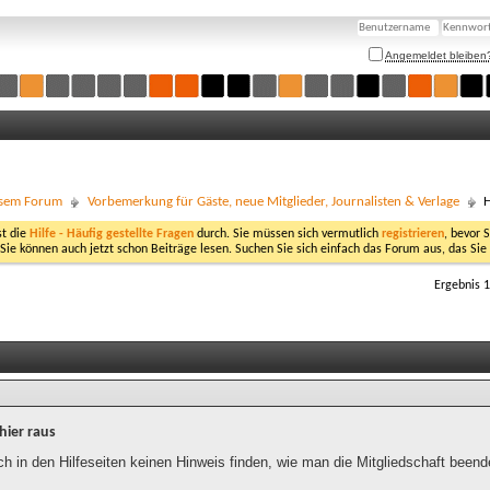
Angemeldet bleiben
esem Forum
Vorbemerkung für Gäste, neue Mitglieder, Journalisten & Verlage
H
st die
Hilfe - Häufig gestellte Fragen
durch. Sie müssen sich vermutlich
registrieren
, bevor 
 Sie können auch jetzt schon Beiträge lesen. Suchen Sie sich einfach das Forum aus, das Sie
Ergebnis 1
 hier raus
ch in den Hilfeseiten keinen Hinweis finden, wie man die Mitgliedschaft been