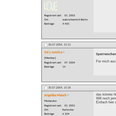
Registriert seit
01. 2003
Ort
wahrscheinlich Berlin
Beiträge
4.465
30.07.2004,
15:15
Sol y sombra
Sperrwochen?
[Member]
Für mich auch
Registriert seit
07. 2004
Beiträge
14
30.07.2004,
15:16
das könnte 
Angelika Maisch
Will noch je
Moderator
Einfach hier
Registriert seit
01. 2001
Ort
Karlsruhe
Beiträge
6.104