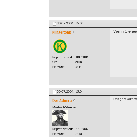
30.07.2004,
15:03
Wenn Sie auch
Klingeltonk
Registriert seit
08. 2001
Ort
Berlin
Beiträge
3.811
30.07.2004,
15:04
Das geht automa
Der Admiral
MaybachMember
Registriert seit
11. 2002
Beiträge
3.240