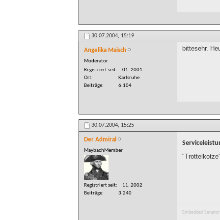
30.07.2004,
15:19
bittesehr. He
Angelika Maisch
Moderator
Registriert seit
01. 2001
Ort
Karlsruhe
Beiträge
6.104
30.07.2004,
15:25
Der Admiral
Serviceleist
MaybachMember
"Trottelkotze
Registriert seit
11. 2002
Beiträge
3.240
Embedded Senator