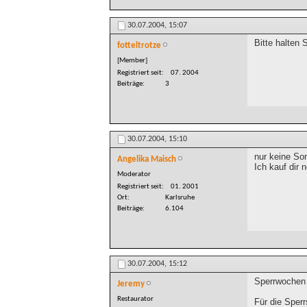
30.07.2004,
15:07
Bitte halten 
fotteltrotze
[Member]
Registriert seit
07. 2004
Beiträge
3
30.07.2004,
15:10
nur keine So
Angelika Maisch
Ich kauf dir 
Moderator
Registriert seit
01. 2001
Ort
Karlsruhe
Beiträge
6.104
30.07.2004,
15:12
Sperrwochen 
Jeremy
Restaurator
Für die Sperr