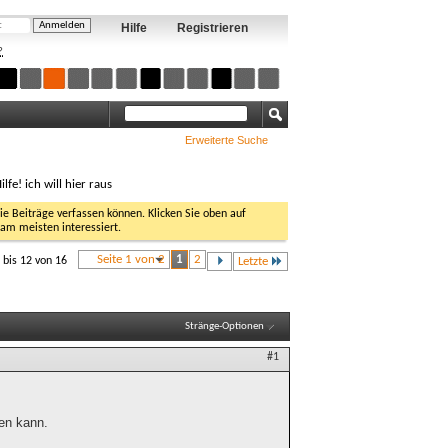
Hilfe
Registrieren
?
Erweiterte Suche
ilfe! ich will hier raus
Sie Beiträge verfassen können. Klicken Sie oben auf
 am meisten interessiert.
Seite 1 von 2
1
2
 bis 12 von 16
Letzte
Stränge-Optionen
#1
den kann.