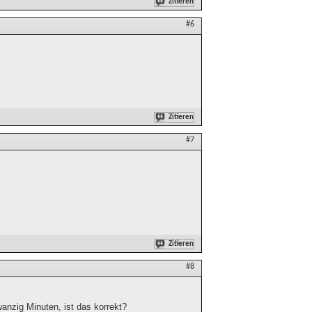
Zitieren
#6
Zitieren
#7
Zitieren
#8
zwanzig Minuten, ist das korrekt?