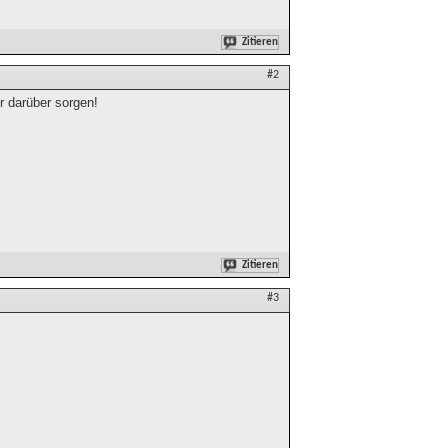
Zitieren
#2
hr darüber sorgen!
Zitieren
#3