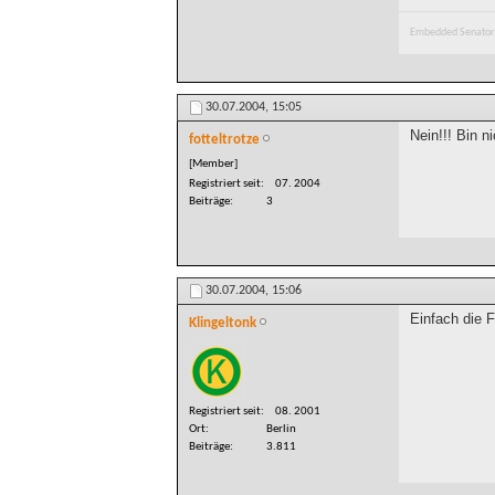
Embedded Senator
30.07.2004,
15:05
Nein!!! Bin n
fotteltrotze
[Member]
Registriert seit
07. 2004
Beiträge
3
30.07.2004,
15:06
Einfach die F
Klingeltonk
Registriert seit
08. 2001
Ort
Berlin
Beiträge
3.811