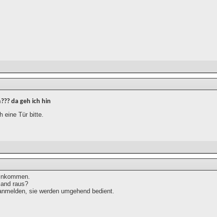
?? da geh ich hin
 eine Tür bitte.
hinkommen.
mand raus?
 anmelden, sie werden umgehend bedient.