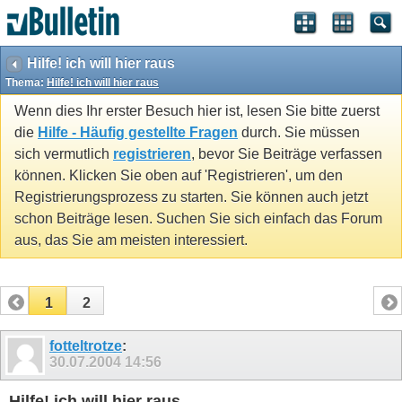
Hilfe! ich will hier raus
Thema:
Hilfe! ich will hier raus
Wenn dies Ihr erster Besuch hier ist, lesen Sie bitte zuerst
die
Hilfe - Häufig gestellte Fragen
durch. Sie müssen
sich vermutlich
registrieren
, bevor Sie Beiträge verfassen
können. Klicken Sie oben auf 'Registrieren', um den
Registrierungsprozess zu starten. Sie können auch jetzt
schon Beiträge lesen. Suchen Sie sich einfach das Forum
aus, das Sie am meisten interessiert.
1
2
fotteltrotze
:
30.07.2004
14:56
Hilfe! ich will hier raus