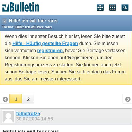
Hilfe! ich will hier raus
Thema:
Hilfe! ich will hier raus
Wenn dies Ihr erster Besuch hier ist, lesen Sie bitte zuerst
die
Hilfe - Häufig gestellte Fragen
durch. Sie müssen
sich vermutlich
registrieren
, bevor Sie Beiträge verfassen
können. Klicken Sie oben auf 'Registrieren', um den
Registrierungsprozess zu starten. Sie können auch jetzt
schon Beiträge lesen. Suchen Sie sich einfach das Forum
aus, das Sie am meisten interessiert.
1
2
fotteltrotze
:
30.07.2004
14:56
Hilfe! ich will hier raus