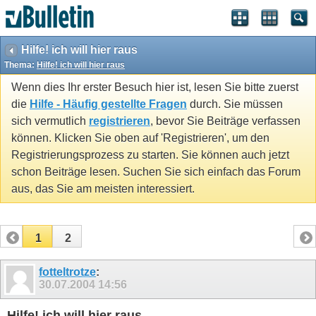
Hilfe! ich will hier raus
Thema:
Hilfe! ich will hier raus
Wenn dies Ihr erster Besuch hier ist, lesen Sie bitte zuerst
die
Hilfe - Häufig gestellte Fragen
durch. Sie müssen
sich vermutlich
registrieren
, bevor Sie Beiträge verfassen
können. Klicken Sie oben auf 'Registrieren', um den
Registrierungsprozess zu starten. Sie können auch jetzt
schon Beiträge lesen. Suchen Sie sich einfach das Forum
aus, das Sie am meisten interessiert.
1
2
fotteltrotze
:
30.07.2004
14:56
Hilfe! ich will hier raus