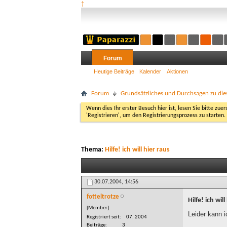
†
Forum
Heutige Beiträge
Kalender
Aktionen
Forum
Grundsätzliches und Durchsagen zu di
Wenn dies Ihr erster Besuch hier ist, lesen Sie bitte zuer
'Registrieren', um den Registrierungsprozess zu starten.
Thema:
Hilfe! ich will hier raus
30.07.2004,
14:56
fotteltrotze
Hilfe! ich will
[Member]
Leider kann i
Registriert seit
07. 2004
Beiträge
3