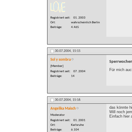
Registriert seit
01. 2003
Ort
wahrscheinlich Berlin
Beiträge
4.465
30.07.2004,
15:15
Sol y sombra
Sperrwochen?
[Member]
Für mich auch
Registriert seit
07. 2004
Beiträge
14
30.07.2004,
15:16
das könnte 
Angelika Maisch
Will noch je
Moderator
Einfach hier
Registriert seit
01. 2001
Ort
Karlsruhe
Beiträge
6.104