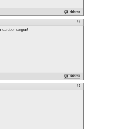
Zitieren
#2
hr darüber sorgen!
Zitieren
#3