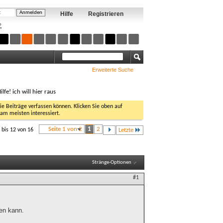
Hilfe
Registrieren
?
Erweiterte Suche
ilfe! ich will hier raus
Sie Beiträge verfassen können. Klicken Sie oben auf
 am meisten interessiert.
Seite 1 von 2
1
2
 bis 12 von 16
Letzte
Stränge-Optionen
#1
den kann.