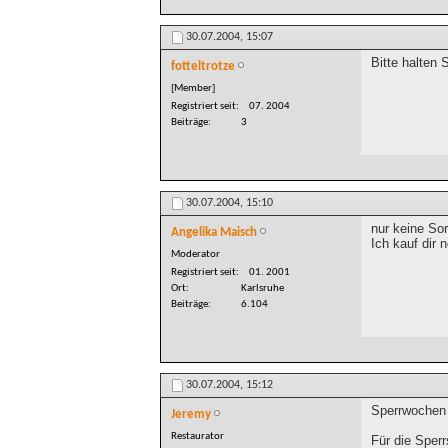
30.07.2004,
15:07
Bitte halten 
fotteltrotze
[Member]
Registriert seit
07. 2004
Beiträge
3
30.07.2004,
15:10
nur keine So
Angelika Maisch
Ich kauf dir 
Moderator
Registriert seit
01. 2001
Ort
Karlsruhe
Beiträge
6.104
30.07.2004,
15:12
Sperrwochen 
Jeremy
Restaurator
Für die Sperr