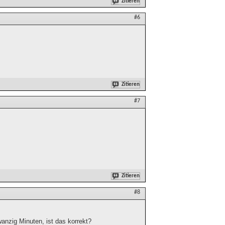
Zitieren
#6
Zitieren
#7
Zitieren
#8
zwanzig Minuten, ist das korrekt?