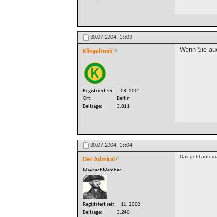
30.07.2004,
15:03
Wenn Sie auch
Klingeltonk
Registriert seit
08. 2001
Ort
Berlin
Beiträge
3.811
30.07.2004,
15:04
Das geht automa
Der Admiral
MaybachMember
Registriert seit
11. 2002
Beiträge
3.240