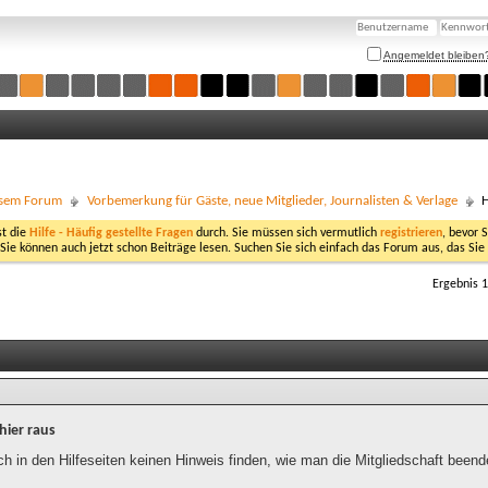
Angemeldet bleiben
esem Forum
Vorbemerkung für Gäste, neue Mitglieder, Journalisten & Verlage
H
st die
Hilfe - Häufig gestellte Fragen
durch. Sie müssen sich vermutlich
registrieren
, bevor 
 Sie können auch jetzt schon Beiträge lesen. Suchen Sie sich einfach das Forum aus, das Sie
Ergebnis 1
 hier raus
ch in den Hilfeseiten keinen Hinweis finden, wie man die Mitgliedschaft been