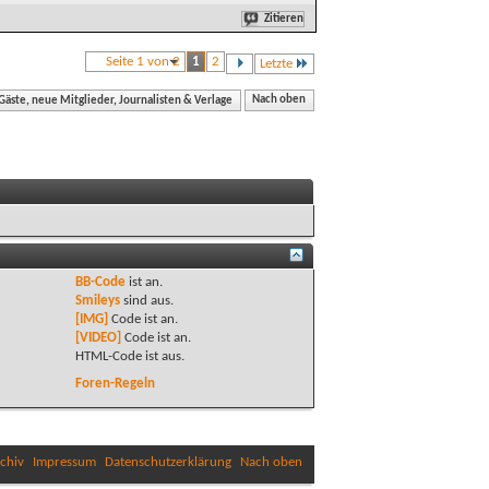
Zitieren
Seite 1 von 2
1
2
Letzte
äste, neue Mitglieder, Journalisten & Verlage
Nach oben
BB-Code
ist
an
.
Smileys
sind
aus
.
[IMG]
Code ist
an
.
[VIDEO]
Code ist
an
.
HTML-Code ist
aus
.
Foren-Regeln
chiv
Impressum
Datenschutzerklärung
Nach oben