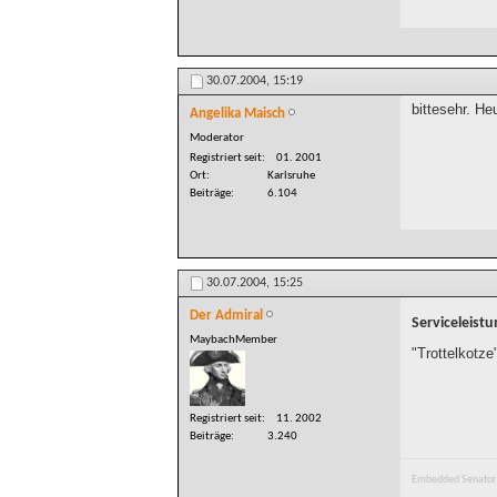
30.07.2004,
15:19
bittesehr. He
Angelika Maisch
Moderator
Registriert seit
01. 2001
Ort
Karlsruhe
Beiträge
6.104
30.07.2004,
15:25
Der Admiral
Serviceleist
MaybachMember
"Trottelkotze
Registriert seit
11. 2002
Beiträge
3.240
Embedded Senator