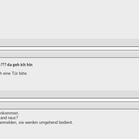
?? da geh ich hin
 eine Tür bitte.
hinkommen.
mand raus?
 anmelden, sie werden umgehend bedient.