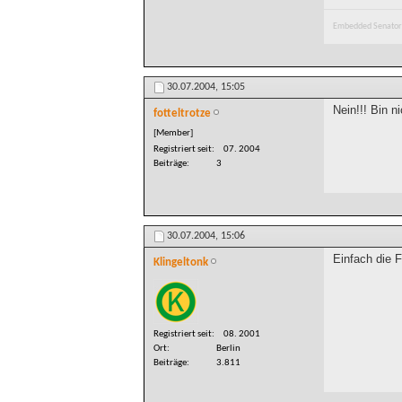
Embedded Senator
30.07.2004,
15:05
Nein!!! Bin n
fotteltrotze
[Member]
Registriert seit
07. 2004
Beiträge
3
30.07.2004,
15:06
Einfach die F
Klingeltonk
Registriert seit
08. 2001
Ort
Berlin
Beiträge
3.811