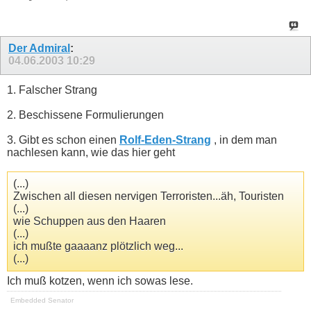
Der Admiral
:
04.06.2003
10:29
1. Falscher Strang
2. Beschissene Formulierungen
3. Gibt es schon einen
Rolf-Eden-Strang
, in dem man
nachlesen kann, wie das hier geht
(...)
Zwischen all diesen nervigen Terroristen...äh, Touristen
(...)
wie Schuppen aus den Haaren
(...)
ich mußte gaaaanz plötzlich weg...
(...)
Ich muß kotzen, wenn ich sowas lese.
Embedded Senator