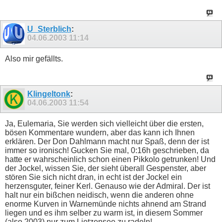
U_Sterblich
:
04.06.2003
11:14
Also mir gefällts.
Klingeltonk
:
04.06.2003
11:54
Ja, Eulemaria, Sie werden sich vielleicht über die ersten,
bösen Kommentare wundern, aber das kann ich Ihnen
erklären. Der Don Dahlmann macht nur Spaß, denn der ist
immer so ironisch! Gucken Sie mal, 0:16h geschrieben, da
hatte er wahrscheinlich schon einen Pikkolo getrunken! Und
der Jockel, wissen Sie, der sieht überall Gespenster, aber
stören Sie sich nicht dran, in echt ist der Jockel ein
herzensguter, feiner Kerl. Genauso wie der Admiral. Der ist
halt nur ein bißchen neidisch, wenn die anderen ohne
enorme Kurven in Warnemünde nichts ahnend am Strand
liegen und es ihm selber zu warm ist, in diesem Sommer
(also 2003) nur zum Lietzensee zu radeln!