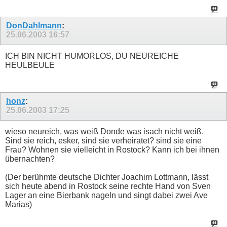
DonDahlmann
:
25.06.2003
16:57
ICH BIN NICHT HUMORLOS, DU NEUREICHE
HEULBEULE
honz
:
25.06.2003
17:25
wieso neureich, was weiß Donde was isach nicht weiß.
Sind sie reich, esker, sind sie verheiratet? sind sie eine
Frau? Wohnen sie vielleicht in Rostock? Kann ich bei ihnen
übernachten?
(Der berühmte deutsche Dichter Joachim Lottmann, lässt
sich heute abend in Rostock seine rechte Hand von Sven
Lager an eine Bierbank nageln und singt dabei zwei Ave
Marias)