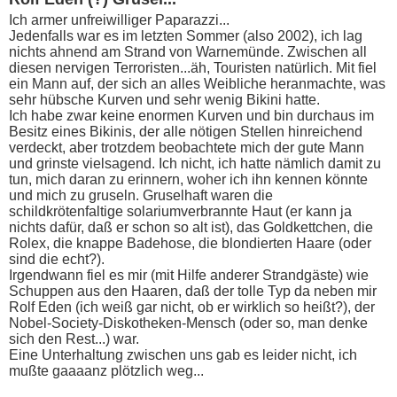
Ich armer unfreiwilliger Paparazzi...
Jedenfalls war es im letzten Sommer (also 2002), ich lag
nichts ahnend am Strand von Warnemünde. Zwischen all
diesen nervigen Terroristen...äh, Touristen natürlich. Mit fiel
ein Mann auf, der sich an alles Weibliche heranmachte, was
sehr hübsche Kurven und sehr wenig Bikini hatte.
Ich habe zwar keine enormen Kurven und bin durchaus im
Besitz eines Bikinis, der alle nötigen Stellen hinreichend
verdeckt, aber trotzdem beobachtete mich der gute Mann
und grinste vielsagend. Ich nicht, ich hatte nämlich damit zu
tun, mich daran zu erinnern, woher ich ihn kennen könnte
und mich zu gruseln. Gruselhaft waren die
schildkrötenfaltige solariumverbrannte Haut (er kann ja
nichts dafür, daß er schon so alt ist), das Goldkettchen, die
Rolex, die knappe Badehose, die blondierten Haare (oder
sind die echt?).
Irgendwann fiel es mir (mit Hilfe anderer Strandgäste) wie
Schuppen aus den Haaren, daß der tolle Typ da neben mir
Rolf Eden (ich weiß gar nicht, ob er wirklich so heißt?), der
Nobel-Society-Diskotheken-Mensch (oder so, man denke
sich den Rest...) war.
Eine Unterhaltung zwischen uns gab es leider nicht, ich
mußte gaaaanz plötzlich weg...