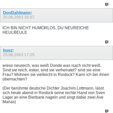
DonDahlmann
:
25.06.2003
16:57
ICH BIN NICHT HUMORLOS, DU NEUREICHE
HEULBEULE
honz
:
25.06.2003
17:25
wieso neureich, was weiß Donde was isach nicht weiß.
Sind sie reich, esker, sind sie verheiratet? sind sie eine
Frau? Wohnen sie vielleicht in Rostock? Kann ich bei ihnen
übernachten?
(Der berühmte deutsche Dichter Joachim Lottmann, lässt
sich heute abend in Rostock seine rechte Hand von Sven
Lager an eine Bierbank nageln und singt dabei zwei Ave
Marias)