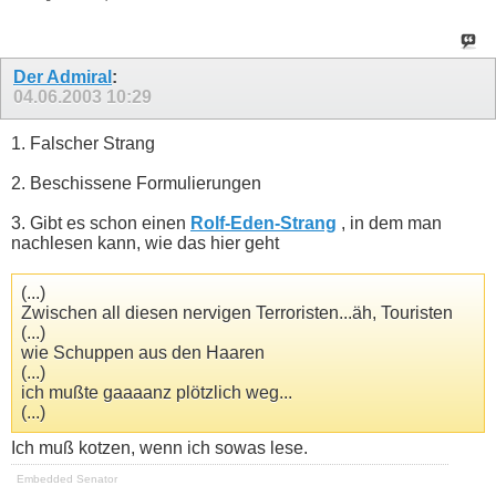
Der Admiral
:
04.06.2003
10:29
1. Falscher Strang
2. Beschissene Formulierungen
3. Gibt es schon einen
Rolf-Eden-Strang
, in dem man
nachlesen kann, wie das hier geht
(...)
Zwischen all diesen nervigen Terroristen...äh, Touristen
(...)
wie Schuppen aus den Haaren
(...)
ich mußte gaaaanz plötzlich weg...
(...)
Ich muß kotzen, wenn ich sowas lese.
Embedded Senator