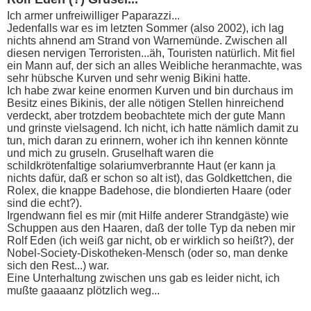
Ich armer unfreiwilliger Paparazzi...
Jedenfalls war es im letzten Sommer (also 2002), ich lag
nichts ahnend am Strand von Warnemünde. Zwischen all
diesen nervigen Terroristen...äh, Touristen natürlich. Mit fiel
ein Mann auf, der sich an alles Weibliche heranmachte, was
sehr hübsche Kurven und sehr wenig Bikini hatte.
Ich habe zwar keine enormen Kurven und bin durchaus im
Besitz eines Bikinis, der alle nötigen Stellen hinreichend
verdeckt, aber trotzdem beobachtete mich der gute Mann
und grinste vielsagend. Ich nicht, ich hatte nämlich damit zu
tun, mich daran zu erinnern, woher ich ihn kennen könnte
und mich zu gruseln. Gruselhaft waren die
schildkrötenfaltige solariumverbrannte Haut (er kann ja
nichts dafür, daß er schon so alt ist), das Goldkettchen, die
Rolex, die knappe Badehose, die blondierten Haare (oder
sind die echt?).
Irgendwann fiel es mir (mit Hilfe anderer Strandgäste) wie
Schuppen aus den Haaren, daß der tolle Typ da neben mir
Rolf Eden (ich weiß gar nicht, ob er wirklich so heißt?), der
Nobel-Society-Diskotheken-Mensch (oder so, man denke
sich den Rest...) war.
Eine Unterhaltung zwischen uns gab es leider nicht, ich
mußte gaaaanz plötzlich weg...