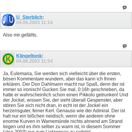
U_Sterblich
:
04.06.2003
11:14
Also mir gefällts.
Klingeltonk
:
04.06.2003
11:54
Ja, Eulemaria, Sie werden sich vielleicht über die ersten,
bösen Kommentare wundern, aber das kann ich Ihnen
erklären. Der Don Dahlmann macht nur Spaß, denn der ist
immer so ironisch! Gucken Sie mal, 0:16h geschrieben, da
hatte er wahrscheinlich schon einen Pikkolo getrunken! Und
der Jockel, wissen Sie, der sieht überall Gespenster, aber
stören Sie sich nicht dran, in echt ist der Jockel ein
herzensguter, feiner Kerl. Genauso wie der Admiral. Der ist
halt nur ein bißchen neidisch, wenn die anderen ohne
enorme Kurven in Warnemünde nichts ahnend am Strand
liegen und es ihm selber zu warm ist, in diesem Sommer
(also 2003) nur zum Lietzensee zu radeln!