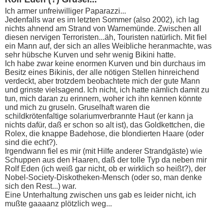
Ich armer unfreiwilliger Paparazzi...
Jedenfalls war es im letzten Sommer (also 2002), ich lag
nichts ahnend am Strand von Warnemünde. Zwischen all
diesen nervigen Terroristen...äh, Touristen natürlich. Mit fiel
ein Mann auf, der sich an alles Weibliche heranmachte, was
sehr hübsche Kurven und sehr wenig Bikini hatte.
Ich habe zwar keine enormen Kurven und bin durchaus im
Besitz eines Bikinis, der alle nötigen Stellen hinreichend
verdeckt, aber trotzdem beobachtete mich der gute Mann
und grinste vielsagend. Ich nicht, ich hatte nämlich damit zu
tun, mich daran zu erinnern, woher ich ihn kennen könnte
und mich zu gruseln. Gruselhaft waren die
schildkrötenfaltige solariumverbrannte Haut (er kann ja
nichts dafür, daß er schon so alt ist), das Goldkettchen, die
Rolex, die knappe Badehose, die blondierten Haare (oder
sind die echt?).
Irgendwann fiel es mir (mit Hilfe anderer Strandgäste) wie
Schuppen aus den Haaren, daß der tolle Typ da neben mir
Rolf Eden (ich weiß gar nicht, ob er wirklich so heißt?), der
Nobel-Society-Diskotheken-Mensch (oder so, man denke
sich den Rest...) war.
Eine Unterhaltung zwischen uns gab es leider nicht, ich
mußte gaaaanz plötzlich weg...