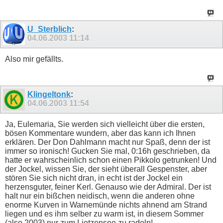
U_Sterblich
:
04.06.2003
11:14
Also mir gefällts.
Klingeltonk
:
04.06.2003
11:54
Ja, Eulemaria, Sie werden sich vielleicht über die ersten,
bösen Kommentare wundern, aber das kann ich Ihnen
erklären. Der Don Dahlmann macht nur Spaß, denn der ist
immer so ironisch! Gucken Sie mal, 0:16h geschrieben, da
hatte er wahrscheinlich schon einen Pikkolo getrunken! Und
der Jockel, wissen Sie, der sieht überall Gespenster, aber
stören Sie sich nicht dran, in echt ist der Jockel ein
herzensguter, feiner Kerl. Genauso wie der Admiral. Der ist
halt nur ein bißchen neidisch, wenn die anderen ohne
enorme Kurven in Warnemünde nichts ahnend am Strand
liegen und es ihm selber zu warm ist, in diesem Sommer
(also 2003) nur zum Lietzensee zu radeln!