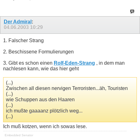
Der Admiral
:
04.06.2003
10:29
1. Falscher Strang
2. Beschissene Formulierungen
3. Gibt es schon einen
Rolf-Eden-Strang
, in dem man
nachlesen kann, wie das hier geht
(...)
Zwischen all diesen nervigen Terroristen...äh, Touristen
(...)
wie Schuppen aus den Haaren
(...)
ich mußte gaaaanz plötzlich weg...
(...)
Ich muß kotzen, wenn ich sowas lese.
Embedded Senator