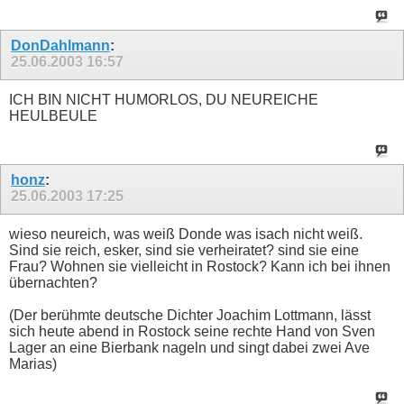
DonDahlmann
:
25.06.2003
16:57
ICH BIN NICHT HUMORLOS, DU NEUREICHE
HEULBEULE
honz
:
25.06.2003
17:25
wieso neureich, was weiß Donde was isach nicht weiß.
Sind sie reich, esker, sind sie verheiratet? sind sie eine
Frau? Wohnen sie vielleicht in Rostock? Kann ich bei ihnen
übernachten?
(Der berühmte deutsche Dichter Joachim Lottmann, lässt
sich heute abend in Rostock seine rechte Hand von Sven
Lager an eine Bierbank nageln und singt dabei zwei Ave
Marias)