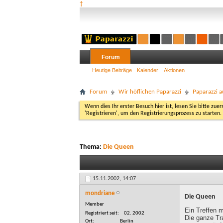
†
Forum
Heutige Beiträge
Kalender
Aktionen
Forum
Wir höflichen Paparazzi
Paparazzi a
Wenn dies Ihr erster Besuch hier ist, lesen Sie bitte zuer
'Registrieren', um den Registrierungsprozess zu starten.
Thema:
Die Queen
15.11.2002,
14:07
mondriane
Die Queen
Member
Ein Treffen 
Registriert seit
02. 2002
Die ganze Tr
Ort
Berlin