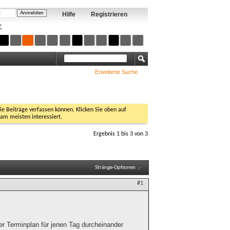
Hilfe
Registrieren
?
Erweiterte Suche
Sie Beiträge verfassen können. Klicken Sie oben auf
 am meisten interessiert.
Ergebnis 1 bis 3 von 3
Stränge-Optionen
#1
r Terminplan für jenen Tag durcheinander