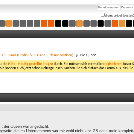
Angemeldet bleiben
us 1. Hand (Profis) & 2. Hand (urbane Mythen)
Die Queen
st die
Hilfe - Häufig gestellte Fragen
durch. Sie müssen sich vermutlich
registrieren
, bevor 
 Sie können auch jetzt schon Beiträge lesen. Suchen Sie sich einfach das Forum aus, das Sie
mit der Queen war angedacht.
agweite dieses Unternehmens war mir wohl nicht klar. ZB dass mein komplette