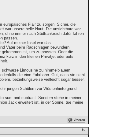
europäisches Flair zu sorgen. Sicher, die
tt war unsere helle Haut. Die unsichtbare war
ben, ohne immer nach Südfrankreich dafür fahren
en passen.
ete? Auf meiner Insel war das
 und Vater beim Radschlagen bewundern.
er gekommen ist, um zu prassen. Oder die
z kurz in den kleinen Privatjet oder aufs
heit.
bei: schwarze Limousine zu himmelblauem
Jedenfalls die eine Fahrbahn. Gut, dass sie nicht
oblem, beziehungsweise vielleicht sogar besser,
sehr jungen Schülern vor Wüstenhintergrund
 to sum and subtract. Sondern stehe in meiner
ion Jack erweitert ist, in der Sonne, tue meine
Zitieren
#2