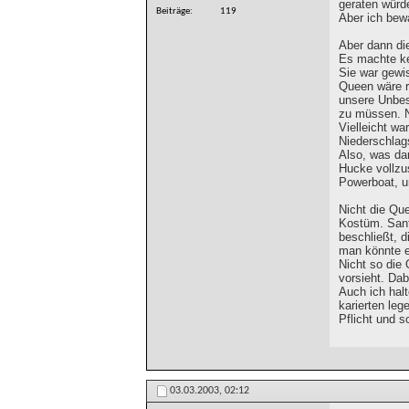
geraten würd
Beiträge
119
Aber ich bew
Aber dann di
Es machte ke
Sie war gewi
Queen wäre re
unsere Unbesc
zu müssen. N
Vielleicht wa
Niederschlag
Also, was da
Hucke vollzus
Powerboat, un
Nicht die Que
Kostüm. Sanft
beschließt, 
man könnte e
Nicht so die
vorsieht. Da
Auch ich hal
karierten leg
Pflicht und 
03.03.2003,
02:12