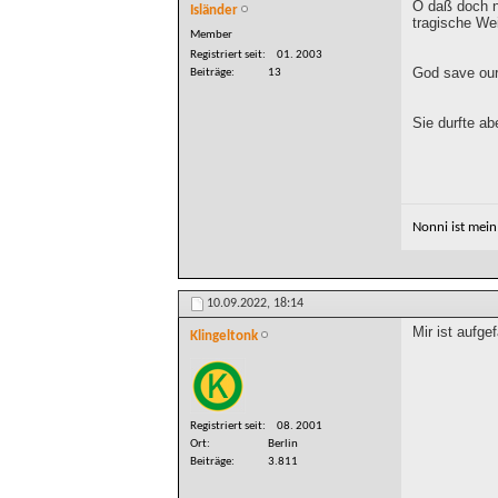
O daß doch n
Isländer
tragische We
Member
Registriert seit
01. 2003
God save ou
Beiträge
13
Sie durfte ab
Nonni ist mei
10.09.2022,
18:14
Mir ist aufge
Klingeltonk
Registriert seit
08. 2001
Ort
Berlin
Beiträge
3.811