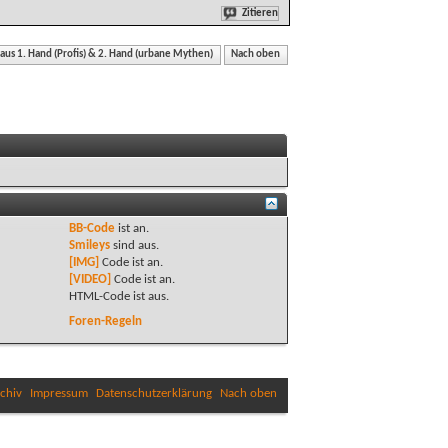
Zitieren
 aus 1. Hand (Profis) & 2. Hand (urbane Mythen)
Nach oben
BB-Code
ist
an
.
Smileys
sind
aus
.
[IMG]
Code ist
an
.
[VIDEO]
Code ist
an
.
HTML-Code ist
aus
.
Foren-Regeln
chiv
Impressum
Datenschutzerklärung
Nach oben