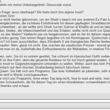
e.
ahrte mir meine Unbefangenheit. Dresscode stand.
e Frage: wozu überhaupt? Die hatte doch ihre eigene Insel?
inen Sinn.
ss nicht hierher gekommen, um am Sheik´s beach mit uns anderen Ex-Pats für 
ingekommen, die sichtbare Eintrittskarte für diesen gepflegten Strandabschni
hwertheit - an der wollte sich Sheik Isa bin Sulman al Khalifa ab und an la
un, beides, die Unbeschwertheit und das Erlaben, wollte nicht recht zur Que
r es das Wetter? Vielleicht war sie hergekommen, weil es bei ihr daheim regn
srisiko gering. Den ersten Regen begrüßte ich mit Rumhoppsen, Quietschen
nn? Ich kann ausschließen, dass Elisabeth II wie ihresgleichen Reiche hierh
aufen. Nein, glaub ich nicht. Das machen die saudischen Prinzen - einmal gan
d man ist da. Außerhalb des Einflussbereichs der Wahabiten, in relativer Frei
en, nein. Sie ist so extrem gesittet. Sie schnurrt im klassischen Outfit vor
 ist ihre Fahrt, denn die gesamte Rundtour ist für sie frisch geteert worden. 
die Insel im Gegenuhrzeigersinn umrunden zu wollen. Wobei: auch das kein Pr
infach auf dem frischen Straßenbelag britisch falschrum fahren.
 Queen. Sie hält sich ans Programm. Das eine Vorbeifahrt an jubelnden, sehr 
bei wird in Würde zurückgewunken.
te mich ans Programm, lerne einen Tag lang nicht, how to read and write, how
eren Schuluniform, die für diesen Tag um einen klitzekleinen, schwenkbaren Un
schwenke und schaue.