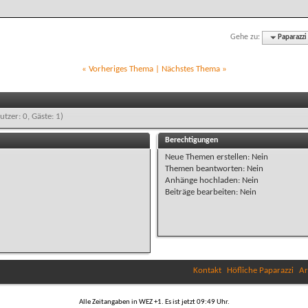
Gehe zu:
Paparazzi
«
Vorheriges Thema
|
Nächstes Thema
»
utzer: 0, Gäste: 1)
Berechtigungen
Neue Themen erstellen:
Nein
Themen beantworten:
Nein
Anhänge hochladen:
Nein
Beiträge bearbeiten:
Nein
Kontakt
Höfliche Paparazzi
Ar
Alle Zeitangaben in WEZ +1. Es ist jetzt
09:49
Uhr.