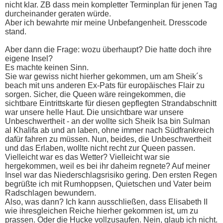
nicht klar. ZB dass mein kompletter Terminplan für jenen Tag
durcheinander geraten würde.
Aber ich bewahrte mir meine Unbefangenheit. Dresscode
stand.
Aber dann die Frage: wozu überhaupt? Die hatte doch ihre
eigene Insel?
Es machte keinen Sinn.
Sie war gewiss nicht hierher gekommen, um am Sheik´s
beach mit uns anderen Ex-Pats für europäisches Flair zu
sorgen. Sicher, die Queen wäre reingekommen, die
sichtbare Eintrittskarte für diesen gepflegten Strandabschnitt
war unsere helle Haut. Die unsichtbare war unsere
Unbeschwertheit - an der wollte sich Sheik Isa bin Sulman
al Khalifa ab und an laben, ohne immer nach Südfrankreich
dafür fahren zu müssen. Nun, beides, die Unbeschwertheit
und das Erlaben, wollte nicht recht zur Queen passen.
Vielleicht war es das Wetter? Vielleicht war sie
hergekommen, weil es bei ihr daheim regnete? Auf meiner
Insel war das Niederschlagsrisiko gering. Den ersten Regen
begrüßte ich mit Rumhoppsen, Quietschen und Vater beim
Radschlagen bewundern.
Also, was dann? Ich kann ausschließen, dass Elisabeth II
wie ihresgleichen Reiche hierher gekommen ist, um zu
prassen. Oder die Hucke vollzusaufen. Nein, glaub ich nicht.