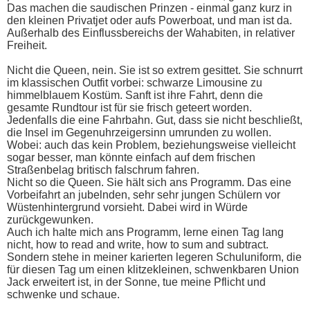
Das machen die saudischen Prinzen - einmal ganz kurz in
den kleinen Privatjet oder aufs Powerboat, und man ist da.
Außerhalb des Einflussbereichs der Wahabiten, in relativer
Freiheit.
Nicht die Queen, nein. Sie ist so extrem gesittet. Sie schnurrt
im klassischen Outfit vorbei: schwarze Limousine zu
himmelblauem Kostüm. Sanft ist ihre Fahrt, denn die
gesamte Rundtour ist für sie frisch geteert worden.
Jedenfalls die eine Fahrbahn. Gut, dass sie nicht beschließt,
die Insel im Gegenuhrzeigersinn umrunden zu wollen.
Wobei: auch das kein Problem, beziehungsweise vielleicht
sogar besser, man könnte einfach auf dem frischen
Straßenbelag britisch falschrum fahren.
Nicht so die Queen. Sie hält sich ans Programm. Das eine
Vorbeifahrt an jubelnden, sehr sehr jungen Schülern vor
Wüstenhintergrund vorsieht. Dabei wird in Würde
zurückgewunken.
Auch ich halte mich ans Programm, lerne einen Tag lang
nicht, how to read and write, how to sum and subtract.
Sondern stehe in meiner karierten legeren Schuluniform, die
für diesen Tag um einen klitzekleinen, schwenkbaren Union
Jack erweitert ist, in der Sonne, tue meine Pflicht und
schwenke und schaue.