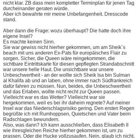
nicht klar. ZB dass mein kompletter Terminplan für jenen Tag
durcheinander geraten würde.
Aber ich bewahrte mir meine Unbefangenheit. Dresscode
stand.
Aber dann die Frage: wozu überhaupt? Die hatte doch ihre
eigene Insel?
Es machte keinen Sinn.
Sie war gewiss nicht hierher gekommen, um am Sheik´s
beach mit uns anderen Ex-Pats für europäisches Flair zu
sorgen. Sicher, die Queen wäre reingekommen, die
sichtbare Eintrittskarte für diesen gepflegten Strandabschnitt
war unsere helle Haut. Die unsichtbare war unsere
Unbeschwertheit - an der wollte sich Sheik Isa bin Sulman
al Khalifa ab und an laben, ohne immer nach Südfrankreich
dafür fahren zu müssen. Nun, beides, die Unbeschwertheit
und das Erlaben, wollte nicht recht zur Queen passen.
Vielleicht war es das Wetter? Vielleicht war sie
hergekommen, weil es bei ihr daheim regnete? Auf meiner
Insel war das Niederschlagsrisiko gering. Den ersten Regen
begrüßte ich mit Rumhoppsen, Quietschen und Vater beim
Radschlagen bewundern.
Also, was dann? Ich kann ausschließen, dass Elisabeth II
wie ihresgleichen Reiche hierher gekommen ist, um zu
prassen. Oder die Hucke vollzusaufen. Nein, glaub ich nicht.