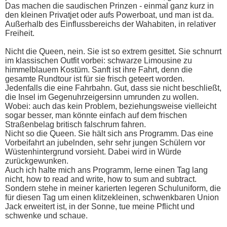
Das machen die saudischen Prinzen - einmal ganz kurz in
den kleinen Privatjet oder aufs Powerboat, und man ist da.
Außerhalb des Einflussbereichs der Wahabiten, in relativer
Freiheit.
Nicht die Queen, nein. Sie ist so extrem gesittet. Sie schnurrt
im klassischen Outfit vorbei: schwarze Limousine zu
himmelblauem Kostüm. Sanft ist ihre Fahrt, denn die
gesamte Rundtour ist für sie frisch geteert worden.
Jedenfalls die eine Fahrbahn. Gut, dass sie nicht beschließt,
die Insel im Gegenuhrzeigersinn umrunden zu wollen.
Wobei: auch das kein Problem, beziehungsweise vielleicht
sogar besser, man könnte einfach auf dem frischen
Straßenbelag britisch falschrum fahren.
Nicht so die Queen. Sie hält sich ans Programm. Das eine
Vorbeifahrt an jubelnden, sehr sehr jungen Schülern vor
Wüstenhintergrund vorsieht. Dabei wird in Würde
zurückgewunken.
Auch ich halte mich ans Programm, lerne einen Tag lang
nicht, how to read and write, how to sum and subtract.
Sondern stehe in meiner karierten legeren Schuluniform, die
für diesen Tag um einen klitzekleinen, schwenkbaren Union
Jack erweitert ist, in der Sonne, tue meine Pflicht und
schwenke und schaue.