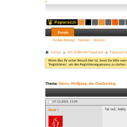
†
Forum
Heutige Beiträge
Kalender
Aktionen
Forum
Wir höflichen Paparazzi
Paparazzi a
Wenn dies Ihr erster Besuch hier ist, lesen Sie bitte zuer
'Registrieren', um den Registrierungsprozess zu starten.
Thema:
Neuss, Wolfgang, der Checkerking
07.12.2003,
11:09
far out, baby.
klesk