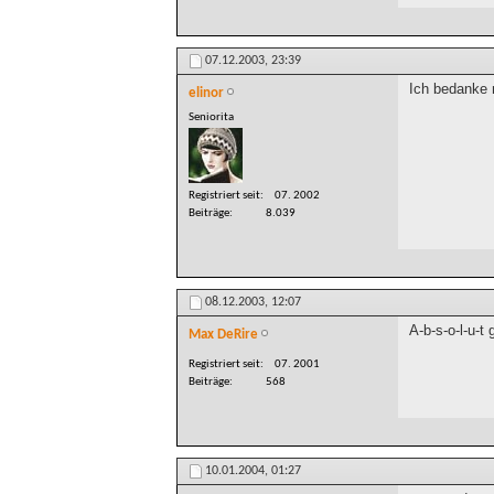
07.12.2003,
23:39
Ich bedanke m
elinor
Seniorita
Registriert seit
07. 2002
Beiträge
8.039
08.12.2003,
12:07
A-b-s-o-l-u-t 
Max DeRire
Registriert seit
07. 2001
Beiträge
568
10.01.2004,
01:27