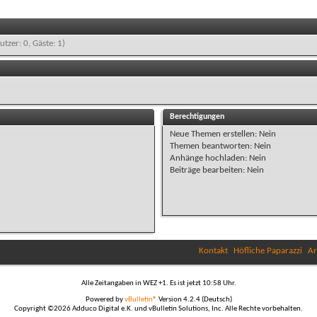
utzer: 0, Gäste: 1)
Berechtigungen
Neue Themen erstellen:
Nein
Themen beantworten:
Nein
Anhänge hochladen:
Nein
Beiträge bearbeiten:
Nein
Kontakt
Höfliche Paparazzi
Ar
Alle Zeitangaben in WEZ +1. Es ist jetzt
10:58
Uhr.
Powered by
vBulletin®
Version 4.2.4 (Deutsch)
Copyright ©2026 Adduco Digital e.K. und vBulletin Solutions, Inc. Alle Rechte vorbehalten.