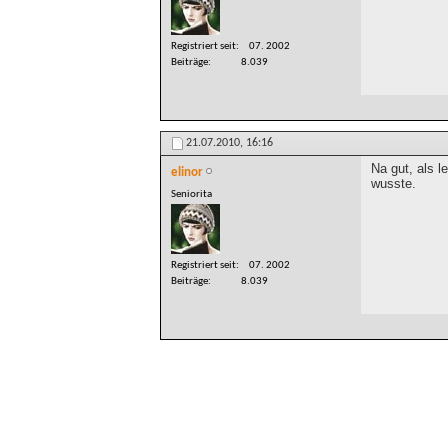
Registriert seit
07. 2002
Beiträge
8.039
21.07.2010,
16:16
Na gut, als l
elinor
wusste.
Seniorita
Registriert seit
07. 2002
Beiträge
8.039