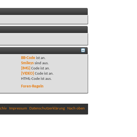
BB-Code
ist
an
.
Smileys
sind
aus
.
[IMG]
Code ist
an
.
[VIDEO]
Code ist
an
.
HTML-Code ist
aus
.
Foren-Regeln
chiv
Impressum
Datenschutzerklärung
Nach oben