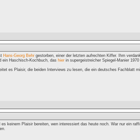
st
Hans-Georg Behr
gestorben, einer der letzten aufrechten Kiffer. Ihm verdan
d ein Haschisch-Kochbuch, das
hier
in supergeistreicher Spiegel-Manier 1970 
reitet es Plaisir, die beiden Interviews zu lesen, die ein deutsches Fachblatt mi
d es keinem Plaisir bereiten, wen interessiert das heute noch. War nur ein r
en.