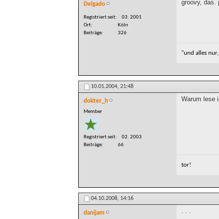
groovy, das. 
Delgado
Registriert seit
03. 2001
Ort
Köln
Beiträge
326
"und alles nur
10.01.2004,
21:48
Warum lese ic
dokter_h
Member
Registriert seit
02. 2003
Beiträge
66
tor!
04.10.2008,
14:16
. . .
danijam