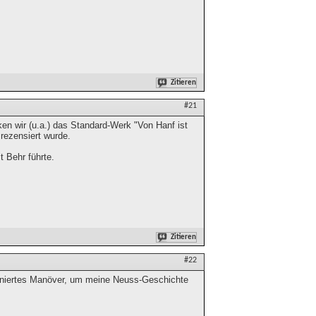
Zitieren
#21
ken wir (u.a.) das Standard-Werk "Von Hanf ist
rezensiert wurde.
t Behr führte.
Zitieren
#22
affiniertes Manöver, um meine Neuss-Geschichte