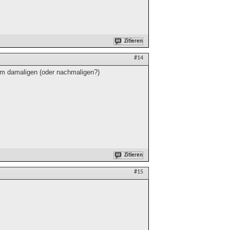
Zitieren
#14
em damaligen (oder nachmaligen?)
Zitieren
#15