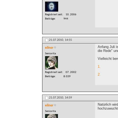
Registriert seit
10. 2006
Beiträge
944
21.07.2010,
14:55
Anfang Juli i
elinor
die Rede" un
Seniorita
Vielleicht be
1.
Registriert seit
07. 2002
2.
Beiträge
8.039
21.07.2010,
14:59
Natürlich wir
elinor
hochzuwucht
Seniorita