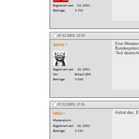
Registriert seit
03. 2001
Beiträge
3.703
07.12.2003,
12:33
Eine Miniatu
Aporie
Bundespräsid
"Auf deutsch
Registriert seit
10. 2001
Ort
Bülach (ZH)
Beiträge
3.060
07.12.2003,
17:15
Astral das, El
DREA
Moderatorin
Registriert seit
06. 2001
Beiträge
4.124