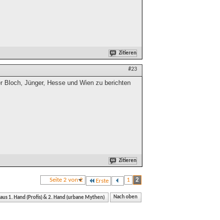
Zitieren
#23
ber Bloch, Jünger, Hesse und Wien zu berichten
Zitieren
Seite 2 von 2
1
2
Erste
 aus 1. Hand (Profis) & 2. Hand (urbane Mythen)
Nach oben