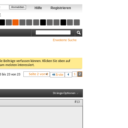
Hilfe
Registrieren
?
Erweiterte Suche
Sie Beiträge verfassen können. Klicken Sie oben auf
 am meisten interessiert.
Seite 2 von 2
1
2
3 bis 23 von 23
Erste
Stränge-Optionen
#13