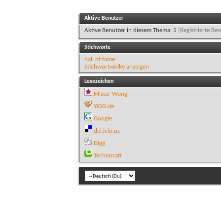
Aktive Benutzer
Aktive Benutzer in diesem Thema: 1
(Registrierte Ben
Stichworte
hall of fame
Stichwortwolke anzeigen
Lesezeichen
Mister Wong
YiGG.de
Google
del.icio.us
Digg
Technorati