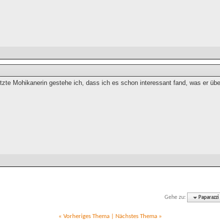
etzte Mohikanerin gestehe ich, dass ich es schon interessant fand, was er ü
Gehe zu:
Paparazzi
«
Vorheriges Thema
|
Nächstes Thema
»