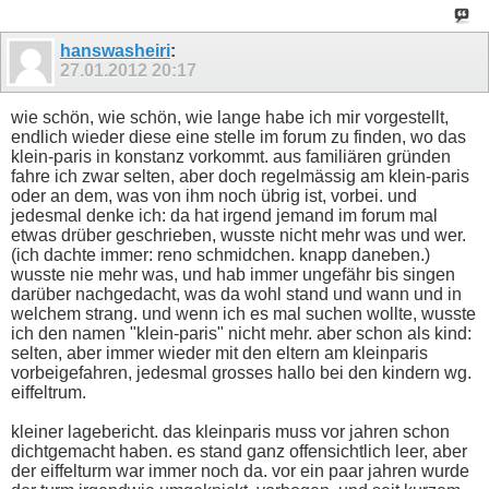
hanswasheiri
:
27.01.2012
20:17
wie schön, wie schön, wie lange habe ich mir vorgestellt,
endlich wieder diese eine stelle im forum zu finden, wo das
klein-paris in konstanz vorkommt. aus familiären gründen
fahre ich zwar selten, aber doch regelmässig am klein-paris
oder an dem, was von ihm noch übrig ist, vorbei. und
jedesmal denke ich: da hat irgend jemand im forum mal
etwas drüber geschrieben, wusste nicht mehr was und wer.
(ich dachte immer: reno schmidchen. knapp daneben.)
wusste nie mehr was, und hab immer ungefähr bis singen
darüber nachgedacht, was da wohl stand und wann und in
welchem strang. und wenn ich es mal suchen wollte, wusste
ich den namen "klein-paris" nicht mehr. aber schon als kind:
selten, aber immer wieder mit den eltern am kleinparis
vorbeigefahren, jedesmal grosses hallo bei den kindern wg.
eiffeltrum.
kleiner lagebericht. das kleinparis muss vor jahren schon
dichtgemacht haben. es stand ganz offensichtlich leer, aber
der eiffelturm war immer noch da. vor ein paar jahren wurde