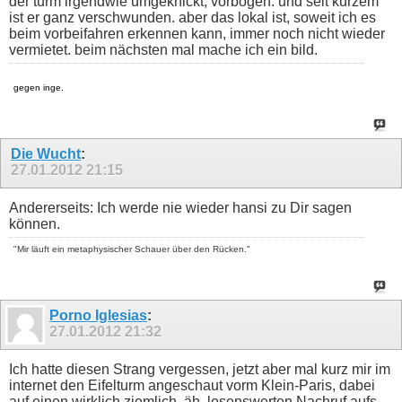
der turm irgendwie umgeknickt, vorbogen. und seit kurzem
ist er ganz verschwunden. aber das lokal ist, soweit ich es
beim vorbeifahren erkennen kann, immer noch nicht wieder
vermietet. beim nächsten mal mache ich ein bild.
gegen inge.
Die Wucht
:
27.01.2012
21:15
Andererseits: Ich werde nie wieder hansi zu Dir sagen
können.
"Mir läuft ein metaphysischer Schauer über den Rücken."
Porno Iglesias
:
27.01.2012
21:32
Ich hatte diesen Strang vergessen, jetzt aber mal kurz mir im
internet den Eifelturm angeschaut vorm Klein-Paris, dabei
auf einen wirklich ziemlich, äh, lesenswerten Nachruf aufs