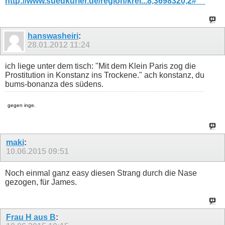
http://www.suedkurier.de/region/krei...8,3698320,2#__
hanswasheiri
:
28.01.2012
11:24
ich liege unter dem tisch: "Mit dem Klein Paris zog die
Prostitution in Konstanz ins Trockene." ach konstanz, du
bums-bonanza des südens.
gegen inge.
maki
:
10.06.2015
09:51
Noch einmal ganz easy diesen Strang durch die Nase
gezogen, für James.
Frau H aus B
: