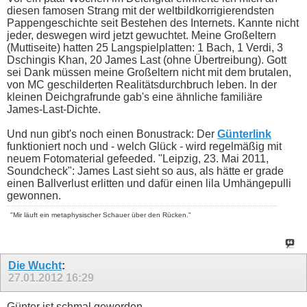
diesen famosen Strang mit der weltbildkorrigierendsten
Pappengeschichte seit Bestehen des Internets. Kannte nicht
jeder, deswegen wird jetzt gewuchtet. Meine Großeltern
(Muttiseite) hatten 25 Langspielplatten: 1 Bach, 1 Verdi, 3
Dschingis Khan, 20 James Last (ohne Übertreibung). Gott
sei Dank müssen meine Großeltern nicht mit dem brutalen,
von MC geschilderten Realitätsdurchbruch leben. In der
kleinen Deichgrafrunde gab's eine ähnliche familiäre
James-Last-Dichte.
Und nun gibt's noch einen Bonustrack: Der
Günterlink
funktioniert noch und - welch Glück - wird regelmäßig mit
neuem Fotomaterial gefeeded. "Leipzig, 23. Mai 2011,
Soundcheck": James Last sieht so aus, als hätte er grade
einen Ballverlust erlitten und dafür einen lila Umhängepulli
gewonnen.
"Mir läuft ein metaphysischer Schauer über den Rücken."
Die Wucht
:
27.01.2012
16:29
Günter ist schmal geworden.