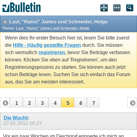
Last, "Hansi" James und Schneider, Helge
Thema:
Last, "Hansi" James und Schneider, Helge
Wenn dies Ihr erster Besuch hier ist, lesen Sie bitte zuerst
die
Hilfe - Häufig gestellte Fragen
durch. Sie müssen
sich vermutlich
registrieren
, bevor Sie Beiträge verfassen
können. Klicken Sie oben auf 'Registrieren', um den
Registrierungsprozess zu starten. Sie können auch jetzt
schon Beiträge lesen. Suchen Sie sich einfach das Forum
aus, das Sie am meisten interessiert.
1
2
3
4
5
6
7
Die Wucht
:
27.01.2012
16:27
Vor ein paar Wochen im Deichgraf erinnerte ich mich an