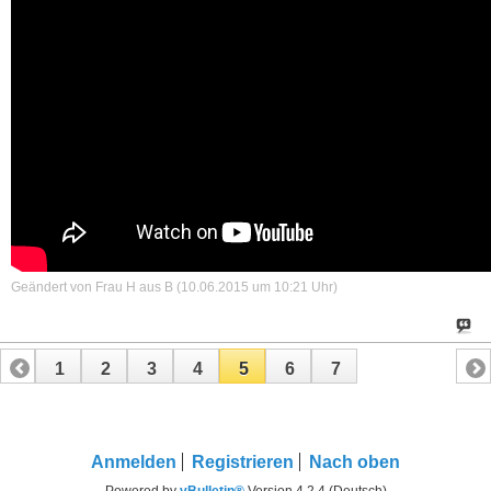
Geändert von Frau H aus B (10.06.2015 um
10:21
Uhr)
1
2
3
4
5
6
7
Anmelden
Registrieren
Nach oben
Powered by
vBulletin®
Version 4.2.4 (Deutsch)