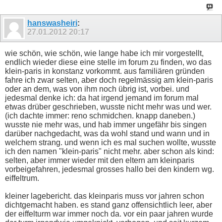
hanswasheiri
:
27.01.2012
20:17
wie schön, wie schön, wie lange habe ich mir vorgestellt,
endlich wieder diese eine stelle im forum zu finden, wo das
klein-paris in konstanz vorkommt. aus familiären gründen
fahre ich zwar selten, aber doch regelmässig am klein-paris
oder an dem, was von ihm noch übrig ist, vorbei. und
jedesmal denke ich: da hat irgend jemand im forum mal
etwas drüber geschrieben, wusste nicht mehr was und wer.
(ich dachte immer: reno schmidchen. knapp daneben.)
wusste nie mehr was, und hab immer ungefähr bis singen
darüber nachgedacht, was da wohl stand und wann und in
welchem strang. und wenn ich es mal suchen wollte, wusste
ich den namen "klein-paris" nicht mehr. aber schon als kind:
selten, aber immer wieder mit den eltern am kleinparis
vorbeigefahren, jedesmal grosses hallo bei den kindern wg.
eiffeltrum.
kleiner lagebericht. das kleinparis muss vor jahren schon
dichtgemacht haben. es stand ganz offensichtlich leer, aber
der eiffelturm war immer noch da. vor ein paar jahren wurde