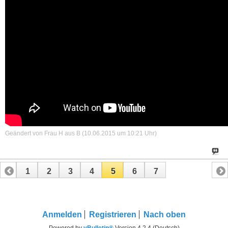
Geändert von Frau H aus B (10.06.2015 um
10:21
Uhr)
1
2
3
4
5
6
7
Anmelden
Registrieren
Nach oben
Powered by
vBulletin®
Version 4.2.4 (Deutsch)