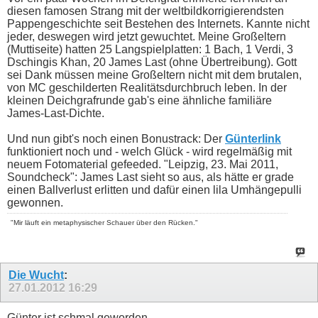
diesen famosen Strang mit der weltbildkorrigierendsten
Pappengeschichte seit Bestehen des Internets. Kannte nicht
jeder, deswegen wird jetzt gewuchtet. Meine Großeltern
(Muttiseite) hatten 25 Langspielplatten: 1 Bach, 1 Verdi, 3
Dschingis Khan, 20 James Last (ohne Übertreibung). Gott
sei Dank müssen meine Großeltern nicht mit dem brutalen,
von MC geschilderten Realitätsdurchbruch leben. In der
kleinen Deichgrafrunde gab's eine ähnliche familiäre
James-Last-Dichte.
Und nun gibt's noch einen Bonustrack: Der
Günterlink
funktioniert noch und - welch Glück - wird regelmäßig mit
neuem Fotomaterial gefeeded. "Leipzig, 23. Mai 2011,
Soundcheck": James Last sieht so aus, als hätte er grade
einen Ballverlust erlitten und dafür einen lila Umhängepulli
gewonnen.
"Mir läuft ein metaphysischer Schauer über den Rücken."
Die Wucht
:
27.01.2012
16:29
Günter ist schmal geworden.