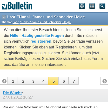
Last, "Hansi" James und Schneider, Helge
Thema:
Last, "Hansi" James und Schneider, Helge
Wenn dies Ihr erster Besuch hier ist, lesen Sie bitte zuerst
die
Hilfe - Häufig gestellte Fragen
durch. Sie müssen
sich vermutlich
registrieren
, bevor Sie Beiträge verfassen
können. Klicken Sie oben auf 'Registrieren', um den
Registrierungsprozess zu starten. Sie können auch jetzt
schon Beiträge lesen. Suchen Sie sich einfach das Forum
aus, das Sie am meisten interessiert.
1
2
3
4
5
6
7
Die Wucht
:
27.01.2012
16:27
Vor ein paar Wochen im Deichgraf erinnerte ich mich an