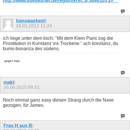
http://www.suedkurier.de/region/krei...8,3698320,2#__
hanswasheiri
:
28.01.2012
11:24
ich liege unter dem tisch: "Mit dem Klein Paris zog die
Prostitution in Konstanz ins Trockene." ach konstanz, du
bums-bonanza des südens.
gegen inge.
maki
:
10.06.2015
09:51
Noch einmal ganz easy diesen Strang durch die Nase
gezogen, für James.
Frau H aus B
: