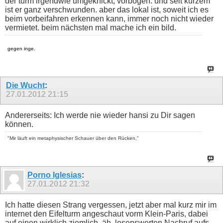
der turm irgendwie umgeknickt, vorbogen. und seit kurzem
ist er ganz verschwunden. aber das lokal ist, soweit ich es
beim vorbeifahren erkennen kann, immer noch nicht wieder
vermietet. beim nächsten mal mache ich ein bild.
gegen inge.
Die Wucht
:
27.01.2012
21:15
Andererseits: Ich werde nie wieder hansi zu Dir sagen
können.
"Mir läuft ein metaphysischer Schauer über den Rücken."
Porno Iglesias
:
27.01.2012
21:32
Ich hatte diesen Strang vergessen, jetzt aber mal kurz mir im
internet den Eifelturm angeschaut vorm Klein-Paris, dabei
auf einen wirklich ziemlich, äh, lesenswerten Nachruf aufs