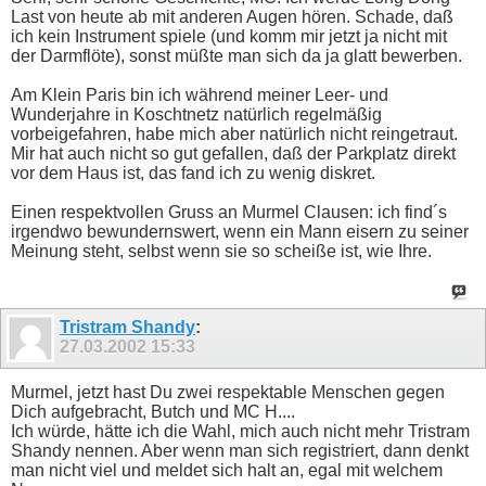
Last von heute ab mit anderen Augen hören. Schade, daß
ich kein Instrument spiele (und komm mir jetzt ja nicht mit
der Darmflöte), sonst müßte man sich da ja glatt bewerben.
Am Klein Paris bin ich während meiner Leer- und
Wunderjahre in Koschtnetz natürlich regelmäßig
vorbeigefahren, habe mich aber natürlich nicht reingetraut.
Mir hat auch nicht so gut gefallen, daß der Parkplatz direkt
vor dem Haus ist, das fand ich zu wenig diskret.
Einen respektvollen Gruss an Murmel Clausen: ich find´s
irgendwo bewundernswert, wenn ein Mann eisern zu seiner
Meinung steht, selbst wenn sie so scheiße ist, wie Ihre.
Tristram Shandy
:
27.03.2002
15:33
Murmel, jetzt hast Du zwei respektable Menschen gegen
Dich aufgebracht, Butch und MC H....
Ich würde, hätte ich die Wahl, mich auch nicht mehr Tristram
Shandy nennen. Aber wenn man sich registriert, dann denkt
man nicht viel und meldet sich halt an, egal mit welchem