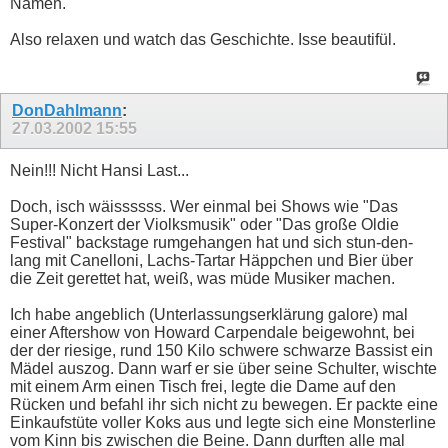
Namen.
Also relaxen und watch das Geschichte. Isse beautifül.
DonDahlmann
:
27.03.2002
15:55
Nein!!! Nicht Hansi Last...
Doch, isch wäissssss. Wer einmal bei Shows wie "Das
Super-Konzert der Violksmusik" oder "Das große Oldie
Festival" backstage rumgehangen hat und sich stun-den-
lang mit Canelloni, Lachs-Tartar Häppchen und Bier über
die Zeit gerettet hat, weiß, was müde Musiker machen.
Ich habe angeblich (Unterlassungserklärung galore) mal
einer Aftershow von Howard Carpendale beigewohnt, bei
der der riesige, rund 150 Kilo schwere schwarze Bassist ein
Mädel auszog. Dann warf er sie über seine Schulter, wischte
mit einem Arm einen Tisch frei, legte die Dame auf den
Rücken und befahl ihr sich nicht zu bewegen. Er packte eine
Einkaufstüte voller Koks aus und legte sich eine Monsterline
vom Kinn bis zwischen die Beine. Dann durften alle mal