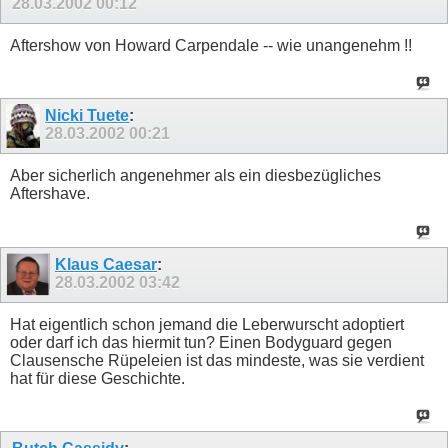
28.03.2002
00:12
Aftershow von Howard Carpendale -- wie unangenehm !!
Nicki Tuete
:
28.03.2002
00:21
Aber sicherlich angenehmer als ein diesbezügliches
Aftershave.
Klaus Caesar
:
28.03.2002
03:42
Hat eigentlich schon jemand die Leberwurscht adoptiert
oder darf ich das hiermit tun? Einen Bodyguard gegen
Clausensche Rüpeleien ist das mindeste, was sie verdient
hat für diese Geschichte.