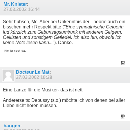
Mr. Knister
:
27.03.2002
16:44
Sehr hübsch, Mc. Aber bei Unkenntnis der Theorie auch ein
bisschen mehr Respekt bitte (
"Eine sympathische Geigerin
lud kürzlich zum Geburtsagsumtrunk mit anderen Geigern,
Cellisten und sonstigem Gefiedel. Ich also hin, obwohl ich
keine Note lesen kann..."
). Danke.
Kim ist noch da.
Docteur Le Mat
:
27.03.2002
18:29
Eine Lanze für die Musiker- das ist nett.
Andererseits: Debussy (s.o.) möchte ich von denen bei aller
Liebe nicht hören müssen.
bangen
: