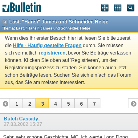
Last, "Hansi" James und Schneider, Helge
Thema:
Last, "Hansi" James und Schneider, Helge
Wenn dies Ihr erster Besuch hier ist, lesen Sie bitte zuerst
die
Hilfe - Häufig gestellte Fragen
durch. Sie müssen
sich vermutlich
registrieren
, bevor Sie Beiträge verfassen
können. Klicken Sie oben auf 'Registrieren', um den
Registrierungsprozess zu starten. Sie können auch jetzt
schon Beiträge lesen. Suchen Sie sich einfach das Forum
aus, das Sie am meisten interessiert.
1
2
3
4
5
6
7
Butch Cassidy
:
27.03.2002
15:27
Sehr, sehr schöne Geschichte, MC. Ich werde Long Dong