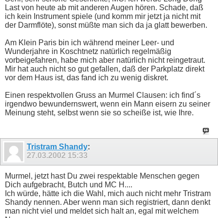
Last von heute ab mit anderen Augen hören. Schade, daß
ich kein Instrument spiele (und komm mir jetzt ja nicht mit
der Darmflöte), sonst müßte man sich da ja glatt bewerben.
Am Klein Paris bin ich während meiner Leer- und
Wunderjahre in Koschtnetz natürlich regelmäßig
vorbeigefahren, habe mich aber natürlich nicht reingetraut.
Mir hat auch nicht so gut gefallen, daß der Parkplatz direkt
vor dem Haus ist, das fand ich zu wenig diskret.
Einen respektvollen Gruss an Murmel Clausen: ich find´s
irgendwo bewundernswert, wenn ein Mann eisern zu seiner
Meinung steht, selbst wenn sie so scheiße ist, wie Ihre.
Tristram Shandy
:
27.03.2002
15:33
Murmel, jetzt hast Du zwei respektable Menschen gegen
Dich aufgebracht, Butch und MC H....
Ich würde, hätte ich die Wahl, mich auch nicht mehr Tristram
Shandy nennen. Aber wenn man sich registriert, dann denkt
man nicht viel und meldet sich halt an, egal mit welchem