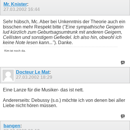
Mr. Knister
:
27.03.2002
16:44
Sehr hübsch, Mc. Aber bei Unkenntnis der Theorie auch ein
bisschen mehr Respekt bitte (
"Eine sympathische Geigerin
lud kürzlich zum Geburtsagsumtrunk mit anderen Geigern,
Cellisten und sonstigem Gefiedel. Ich also hin, obwohl ich
keine Note lesen kann..."
). Danke.
Kim ist noch da.
Docteur Le Mat
:
27.03.2002
18:29
Eine Lanze für die Musiker- das ist nett.
Andererseits: Debussy (s.o.) möchte ich von denen bei aller
Liebe nicht hören müssen.
bangen
: