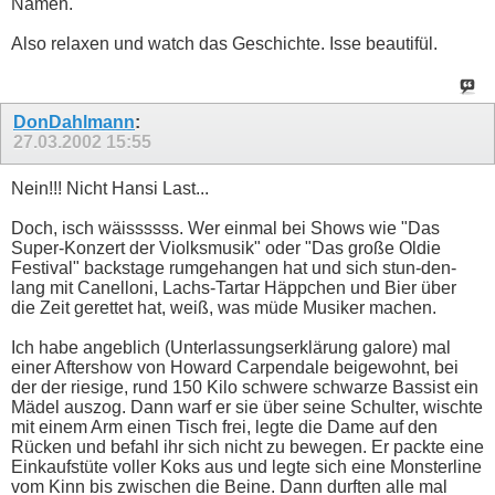
Namen.
Also relaxen und watch das Geschichte. Isse beautifül.
DonDahlmann
:
27.03.2002
15:55
Nein!!! Nicht Hansi Last...
Doch, isch wäissssss. Wer einmal bei Shows wie "Das
Super-Konzert der Violksmusik" oder "Das große Oldie
Festival" backstage rumgehangen hat und sich stun-den-
lang mit Canelloni, Lachs-Tartar Häppchen und Bier über
die Zeit gerettet hat, weiß, was müde Musiker machen.
Ich habe angeblich (Unterlassungserklärung galore) mal
einer Aftershow von Howard Carpendale beigewohnt, bei
der der riesige, rund 150 Kilo schwere schwarze Bassist ein
Mädel auszog. Dann warf er sie über seine Schulter, wischte
mit einem Arm einen Tisch frei, legte die Dame auf den
Rücken und befahl ihr sich nicht zu bewegen. Er packte eine
Einkaufstüte voller Koks aus und legte sich eine Monsterline
vom Kinn bis zwischen die Beine. Dann durften alle mal