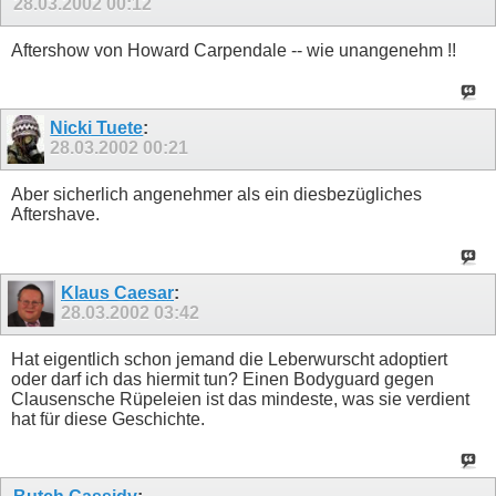
28.03.2002
00:12
Aftershow von Howard Carpendale -- wie unangenehm !!
Nicki Tuete
:
28.03.2002
00:21
Aber sicherlich angenehmer als ein diesbezügliches
Aftershave.
Klaus Caesar
:
28.03.2002
03:42
Hat eigentlich schon jemand die Leberwurscht adoptiert
oder darf ich das hiermit tun? Einen Bodyguard gegen
Clausensche Rüpeleien ist das mindeste, was sie verdient
hat für diese Geschichte.