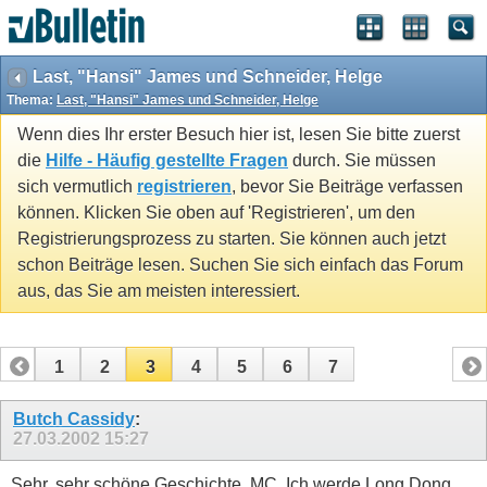
Last, "Hansi" James und Schneider, Helge
Thema:
Last, "Hansi" James und Schneider, Helge
Wenn dies Ihr erster Besuch hier ist, lesen Sie bitte zuerst
die
Hilfe - Häufig gestellte Fragen
durch. Sie müssen
sich vermutlich
registrieren
, bevor Sie Beiträge verfassen
können. Klicken Sie oben auf 'Registrieren', um den
Registrierungsprozess zu starten. Sie können auch jetzt
schon Beiträge lesen. Suchen Sie sich einfach das Forum
aus, das Sie am meisten interessiert.
1
2
3
4
5
6
7
Butch Cassidy
:
27.03.2002
15:27
Sehr, sehr schöne Geschichte, MC. Ich werde Long Dong