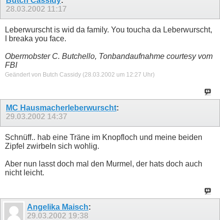
Butch Cassidy
:
28.03.2002
11:17
Leberwurscht is wid da family. You toucha da Leberwurscht,
I breaka you face.
Obermobster C. Butchello, Tonbandaufnahme courtesy vom
FBI
Geändert von Butch Cassidy (28.03.2002 um
12:27
Uhr)
MC Hausmacherleberwurscht
:
29.03.2002
14:37
Schnüff.. hab eine Träne im Knopfloch und meine beiden
Zipfel zwirbeln sich wohlig.
Aber nun lasst doch mal den Murmel, der hats doch auch
nicht leicht.
Angelika Maisch
:
29.03.2002
19:38