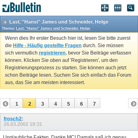
Last, "Hansi" James und Schneider, Helge
Thema:
Last, "Hansi" James und Schneider, Helge
Wenn dies Ihr erster Besuch hier ist, lesen Sie bitte zuerst
die
Hilfe - Häufig gestellte Fragen
durch. Sie müssen
sich vermutlich
registrieren
, bevor Sie Beiträge verfassen
können. Klicken Sie oben auf 'Registrieren', um den
Registrierungsprozess zu starten. Sie können auch jetzt
schon Beiträge lesen. Suchen Sie sich einfach das Forum
aus, das Sie am meisten interessiert.
1
2
3
4
5
6
7
frosch2
:
26.03.2002
19:31
Unglaubliche Fakten, Danke MC! Damals saß ich genau