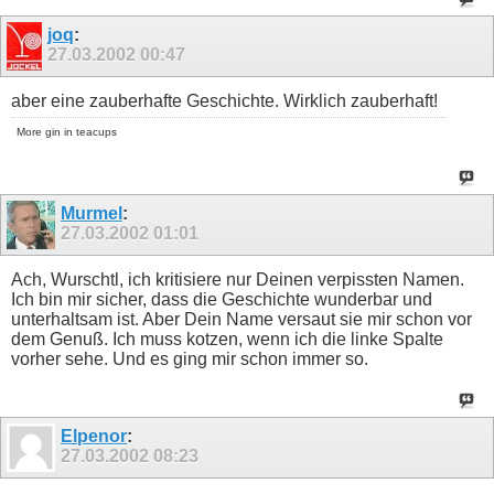
joq
:
27.03.2002
00:47
aber eine zauberhafte Geschichte. Wirklich zauberhaft!
More gin in teacups
Murmel
:
27.03.2002
01:01
Ach, Wurschtl, ich kritisiere nur Deinen verpissten Namen.
Ich bin mir sicher, dass die Geschichte wunderbar und
unterhaltsam ist. Aber Dein Name versaut sie mir schon vor
dem Genuß. Ich muss kotzen, wenn ich die linke Spalte
vorher sehe. Und es ging mir schon immer so.
Elpenor
:
27.03.2002
08:23