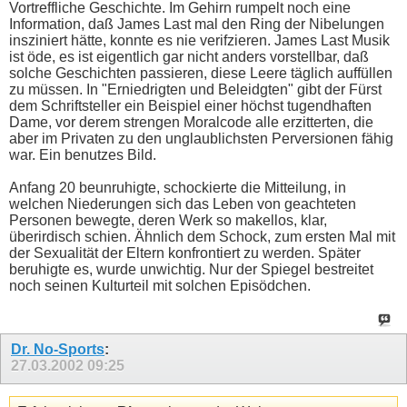
Vortreffliche Geschichte. Im Gehirn rumpelt noch eine
Information, daß James Last mal den Ring der Nibelungen
insziniert hätte, konnte es nie verifzieren. James Last Musik
ist öde, es ist eigentlich gar nicht anders vorstellbar, daß
solche Geschichten passieren, diese Leere täglich auffüllen
zu müssen. In "Erniedrigten und Beleidgten" gibt der Fürst
dem Schriftsteller ein Beispiel einer höchst tugendhaften
Dame, vor derem strengen Moralcode alle erzitterten, die
aber im Privaten zu den unglaublichsten Perversionen fähig
war. Ein benutzes Bild.
Anfang 20 beunruhigte, schockierte die Mitteilung, in
welchen Niederungen sich das Leben von geachteten
Personen bewegte, deren Werk so makellos, klar,
überirdisch schien. Ähnlich dem Schock, zum ersten Mal mit
der Sexualität der Eltern konfrontiert zu werden. Später
beruhigte es, wurde unwichtig. Nur der Spiegel bestreitet
noch seinen Kulturteil mit solchen Episödchen.
Dr. No-Sports
:
27.03.2002
09:25