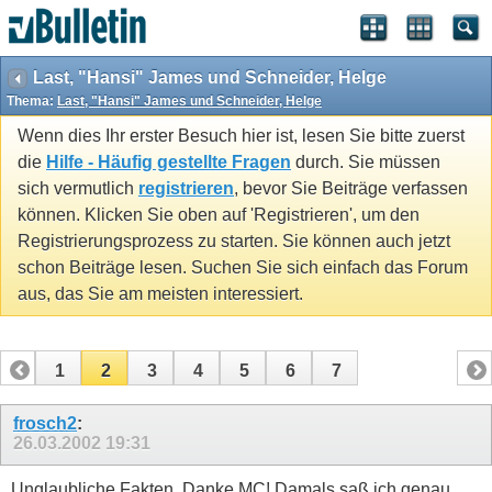
Last, "Hansi" James und Schneider, Helge
Thema:
Last, "Hansi" James und Schneider, Helge
Wenn dies Ihr erster Besuch hier ist, lesen Sie bitte zuerst
die
Hilfe - Häufig gestellte Fragen
durch. Sie müssen
sich vermutlich
registrieren
, bevor Sie Beiträge verfassen
können. Klicken Sie oben auf 'Registrieren', um den
Registrierungsprozess zu starten. Sie können auch jetzt
schon Beiträge lesen. Suchen Sie sich einfach das Forum
aus, das Sie am meisten interessiert.
1
2
3
4
5
6
7
frosch2
:
26.03.2002
19:31
Unglaubliche Fakten, Danke MC! Damals saß ich genau