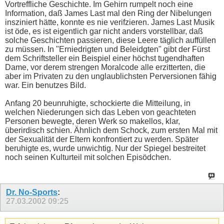
Vortreffliche Geschichte. Im Gehirn rumpelt noch eine
Information, daß James Last mal den Ring der Nibelungen
insziniert hätte, konnte es nie verifzieren. James Last Musik
ist öde, es ist eigentlich gar nicht anders vorstellbar, daß
solche Geschichten passieren, diese Leere täglich auffüllen
zu müssen. In "Erniedrigten und Beleidgten" gibt der Fürst
dem Schriftsteller ein Beispiel einer höchst tugendhaften
Dame, vor derem strengen Moralcode alle erzitterten, die
aber im Privaten zu den unglaublichsten Perversionen fähig
war. Ein benutzes Bild.
Anfang 20 beunruhigte, schockierte die Mitteilung, in
welchen Niederungen sich das Leben von geachteten
Personen bewegte, deren Werk so makellos, klar,
überirdisch schien. Ähnlich dem Schock, zum ersten Mal mit
der Sexualität der Eltern konfrontiert zu werden. Später
beruhigte es, wurde unwichtig. Nur der Spiegel bestreitet
noch seinen Kulturteil mit solchen Episödchen.
Dr. No-Sports
:
27.03.2002
09:25