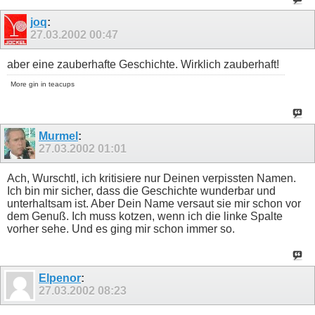
joq
:
27.03.2002
00:47
aber eine zauberhafte Geschichte. Wirklich zauberhaft!
More gin in teacups
Murmel
:
27.03.2002
01:01
Ach, Wurschtl, ich kritisiere nur Deinen verpissten Namen.
Ich bin mir sicher, dass die Geschichte wunderbar und
unterhaltsam ist. Aber Dein Name versaut sie mir schon vor
dem Genuß. Ich muss kotzen, wenn ich die linke Spalte
vorher sehe. Und es ging mir schon immer so.
Elpenor
:
27.03.2002
08:23