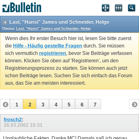
Last, "Hansi" James und Schneider, Helge
Thema:
Last, "Hansi" James und Schneider, Helge
Wenn dies Ihr erster Besuch hier ist, lesen Sie bitte zuerst
die
Hilfe - Häufig gestellte Fragen
durch. Sie müssen
sich vermutlich
registrieren
, bevor Sie Beiträge verfassen
können. Klicken Sie oben auf 'Registrieren', um den
Registrierungsprozess zu starten. Sie können auch jetzt
schon Beiträge lesen. Suchen Sie sich einfach das Forum
aus, das Sie am meisten interessiert.
1
2
3
4
5
6
7
frosch2
:
26.03.2002
19:31
Unglaubliche Fakten, Danke MC! Damals saß ich genau