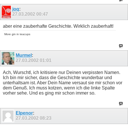
joq
:
27.03.2002
00:47
aber eine zauberhafte Geschichte. Wirklich zauberhaft!
More gin in teacups
Murmel
:
27.03.2002
01:01
Ach, Wurschtl, ich kritisiere nur Deinen verpissten Namen.
Ich bin mir sicher, dass die Geschichte wunderbar und
unterhaltsam ist. Aber Dein Name versaut sie mir schon vor
dem Genuß. Ich muss kotzen, wenn ich die linke Spalte
vorher sehe. Und es ging mir schon immer so.
Elpenor
:
27.03.2002
08:23