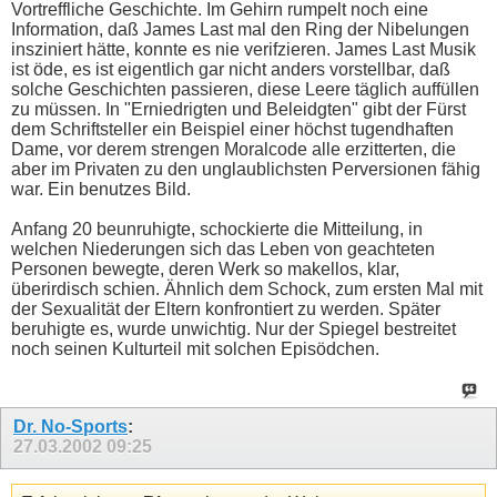
Vortreffliche Geschichte. Im Gehirn rumpelt noch eine
Information, daß James Last mal den Ring der Nibelungen
insziniert hätte, konnte es nie verifzieren. James Last Musik
ist öde, es ist eigentlich gar nicht anders vorstellbar, daß
solche Geschichten passieren, diese Leere täglich auffüllen
zu müssen. In "Erniedrigten und Beleidgten" gibt der Fürst
dem Schriftsteller ein Beispiel einer höchst tugendhaften
Dame, vor derem strengen Moralcode alle erzitterten, die
aber im Privaten zu den unglaublichsten Perversionen fähig
war. Ein benutzes Bild.
Anfang 20 beunruhigte, schockierte die Mitteilung, in
welchen Niederungen sich das Leben von geachteten
Personen bewegte, deren Werk so makellos, klar,
überirdisch schien. Ähnlich dem Schock, zum ersten Mal mit
der Sexualität der Eltern konfrontiert zu werden. Später
beruhigte es, wurde unwichtig. Nur der Spiegel bestreitet
noch seinen Kulturteil mit solchen Episödchen.
Dr. No-Sports
:
27.03.2002
09:25