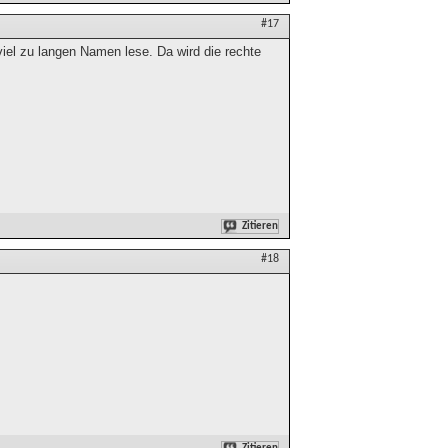
#17
el zu langen Namen lese. Da wird die rechte
Zitieren
#18