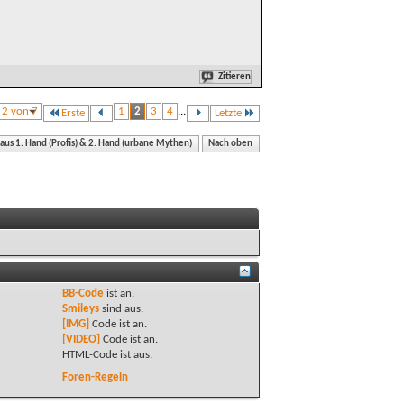
Zitieren
e 2 von 7
1
2
3
4
...
Erste
Letzte
 aus 1. Hand (Profis) & 2. Hand (urbane Mythen)
Nach oben
BB-Code
ist
an
.
Smileys
sind
aus
.
[IMG]
Code ist
an
.
[VIDEO]
Code ist
an
.
HTML-Code ist
aus
.
Foren-Regeln