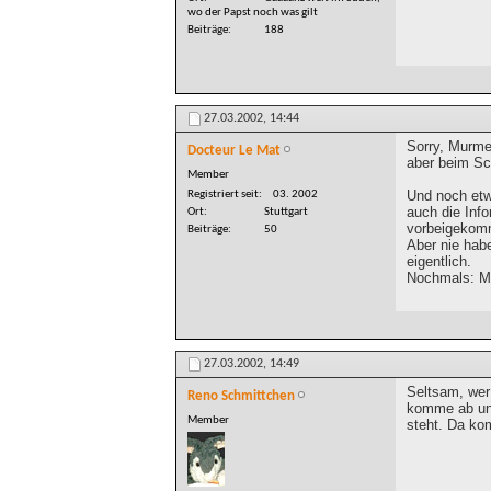
wo der Papst noch was gilt
Beiträge
188
27.03.2002,
14:44
Sorry, Murme
Docteur Le Mat
aber beim Sch
Member
Und noch et
Registriert seit
03. 2002
auch die Info
Ort
Stuttgart
vorbeigekomm
Beiträge
50
Aber nie hab
eigentlich.
Nochmals: Mer
27.03.2002,
14:49
Seltsam, wer 
Reno Schmittchen
komme ab und
Member
steht. Da ko