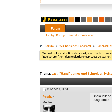
†
Forum
Heutige Beiträge
Kalender
Aktionen
Forum
Wir höflichen Paparazzi
Paparazzi a
Wenn dies Ihr erster Besuch hier ist, lesen Sie bitte zuer
'Registrieren', um den Registrierungsprozess zu starten.
Thema:
Last, "Hansi" James und Schneider, Helg
26.03.2002,
19:31
Unglaubliche
frosch2
ausgedruckt.
Member