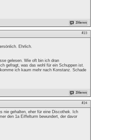
Zitieren
#23
rsönlich. Ehrlich.
sse gelesen. Wie oft bin ich dran
h gefragt, was das wohl für ein Schuppen ist.
etzt komme ich kaum mehr nach Konstanz. Schade
Zitieren
#24
s nie gehalten, eher für eine Discothek. Ich
r den 1a Eiffelturm bewundert, der davor