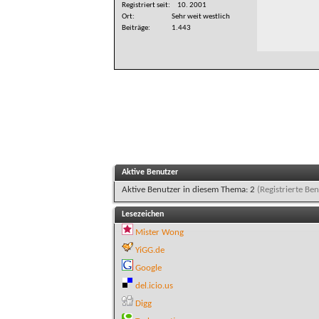
Registriert seit
10. 2001
Ort
Sehr weit westlich
Beiträge
1.443
Aktive Benutzer
Aktive Benutzer in diesem Thema: 2
(Registrierte Ben
Lesezeichen
Mister Wong
YiGG.de
Google
del.icio.us
Digg