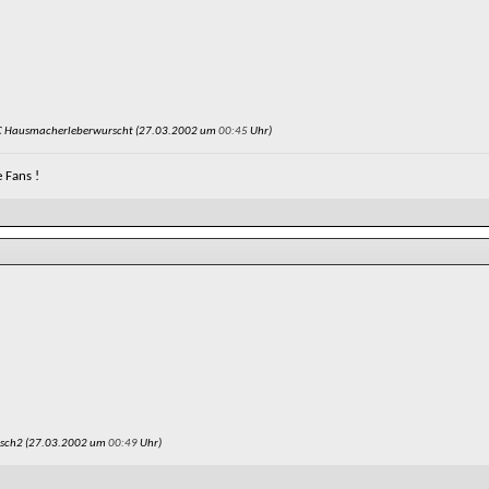
C Hausmacherleberwurscht (27.03.2002 um
00:45
Uhr)
e Fans !
osch2 (27.03.2002 um
00:49
Uhr)