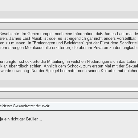
 Geschichte. Im Gehirn rumpelt noch eine Information, daß James Last mal den
ieren. James Last Musik ist öde, es ist eigentlich gar nicht anders vorstellba
llen zu müssen. In "Erniedrigten und Beleidgten" gibt der Fürst dem Schriftstel
em strengen Moralcode alle erzitterten, die aber im Privaten zu den unglaubl
unruhigte, schockierte die Mitteilung, in welchen Niederungen sich das Leb
klar, überirdisch schien. Ähnlich dem Schock, zum ersten Mal mit der Sexualit
 wurde unwichtig. Nur der Spiegel bestreitet noch seinen Kulturteil mit solch
reichstes
Blas
orchester der Welt
a ein richtiger Brüller....