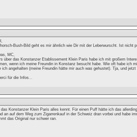
l,
orsch-Bush-Bild geht es mir ähnlich wie Dir mit der Leberwurscht. Ist nicht pe
was, MC,
rs über das Konstanzer Etablissement Klein Paris habe ich mit großem Intere
en, wenn ich meine Freundin in Konstanz besucht habe. Wie oft habe ich mic
e ich angehalten (meine Freundin hätte mir auch was gehustet). Tja, und j
ci für die Infos...
das Konstanzer Klein Paris alles kennt. Für einen Puff hätte ich das allerding
 an auf dem Weg zum Zigarrenkauf in der Schweiz dran vorbei und habe imme
mmt das Original nur schwer ran.