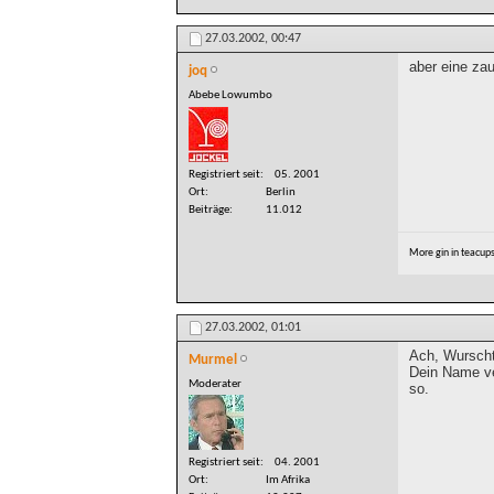
27.03.2002,
00:47
aber eine zau
joq
Abebe Lowumbo
Registriert seit
05. 2001
Ort
Berlin
Beiträge
11.012
More gin in teacup
27.03.2002,
01:01
Ach, Wurschtl
Murmel
Dein Name ve
Moderater
so.
Registriert seit
04. 2001
Ort
Im Afrika