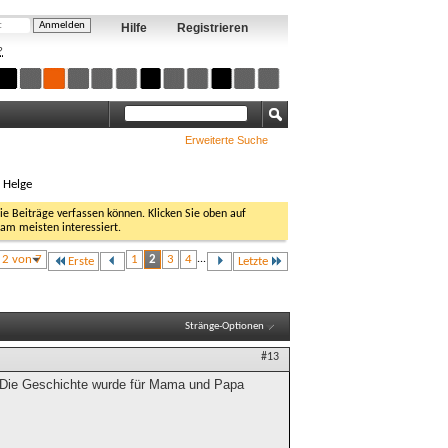
Hilfe
Registrieren
?
Erweiterte Suche
, Helge
Sie Beiträge verfassen können. Klicken Sie oben auf
 am meisten interessiert.
e 2 von 7
1
2
3
4
...
Erste
Letzte
Stränge-Optionen
#13
 Die Geschichte wurde für Mama und Papa