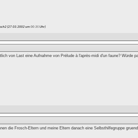
osch2 (27.03.2002 um
00:35
Uhr)
ntlich von Last eine Aufnahme von Prélude à l'après-midi d'un faune? Würde p
nnen die Frosch-Eltern und meine Eltern danach eine Selbsthilfegruppe gruen