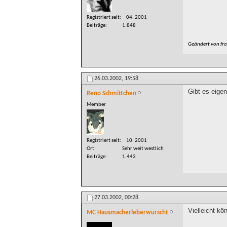
Registriert seit
04. 2001
Beiträge
1.848
Geändert von fr
26.03.2002,
19:58
Gibt es eige
Reno Schmittchen
Member
Registriert seit
10. 2001
Ort
Sehr weit westlich
Beiträge
1.443
27.03.2002,
00:28
Vielleicht kö
MC Hausmacherleberwurscht