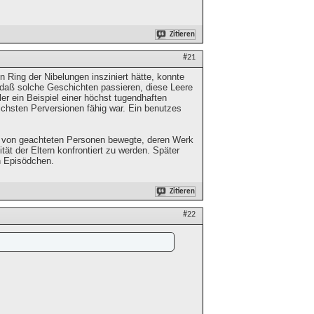
Zitieren
#21
 Ring der Nibelungen insziniert hätte, konnte
r, daß solche Geschichten passieren, diese Leere
ler ein Beispiel einer höchst tugendhaften
ichsten Perversionen fähig war. Ein benutzes
en von geachteten Personen bewegte, deren Werk
ät der Eltern konfrontiert zu werden. Später
en Episödchen.
Zitieren
#22