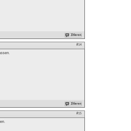
Zitieren
#14
assen.
Zitieren
#15
den.