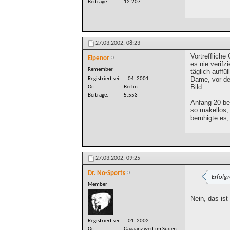
Beiträge
12.207
27.03.2002,
08:23
Vortreffliche
Elpenor
es nie verifz
Remember
täglich auffü
Dame, vor der
Registriert seit
04. 2001
Bild.
Ort
Berlin
Beiträge
5.553
Anfang 20 be
so makellos, 
beruhigte es,
27.03.2002,
09:25
Dr. No-Sports
Erfolg
Member
Nein, das ist j
Registriert seit
01. 2002
Ort
Gaaaanz weit im Süden,