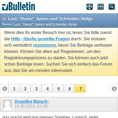
Last, "Hansi" James und Schneider, Helge
Thema:
Last, "Hansi" James und Schneider, Helge
Wenn dies Ihr erster Besuch hier ist, lesen Sie bitte zuerst
die
Hilfe - Häufig gestellte Fragen
durch. Sie müssen
sich vermutlich
registrieren
, bevor Sie Beiträge verfassen
können. Klicken Sie oben auf 'Registrieren', um den
Registrierungsprozess zu starten. Sie können auch jetzt
schon Beiträge lesen. Suchen Sie sich einfach das Forum
aus, das Sie am meisten interessiert.
1
2
3
4
5
6
7
Angelika Maisch
:
10.06.2015
21:49
das macht jetzt mal meinen Sommer. Logisch, jeder