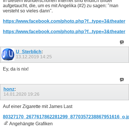
In diesem wunderschönen Internet sind endlich Bilder
aufgetaucht, die, um es mit Angelika (#2) zu sagen: "man
versteht so vieles dann".
https://www.facebook.com/photo.php?f...type=3&theater
https://www.facebook.com/photo.php?f...type=3&theater
U_Sterblich
:
13.12.2019
14:25
Ey, da is nix!
honz
:
14.01.2020
19:26
Auf einer Zigarette mit James Last
80327170_2677617862281299_8770357238867951616_o.j
Angehängte Grafiken