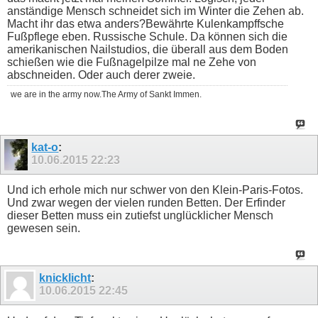
anständige Mensch schneidet sich im Winter die Zehen ab.
Macht ihr das etwa anders?Bewährte Kulenkampffsche
Fußpflege eben. Russische Schule. Da können sich die
amerikanischen Nailstudios, die überall aus dem Boden
schießen wie die Fußnagelpilze mal ne Zehe von
abschneiden. Oder auch derer zweie.
we are in the army now.The Army of Sankt Immen.
kat-o
:
10.06.2015
22:23
Und ich erhole mich nur schwer von den Klein-Paris-Fotos.
Und zwar wegen der vielen runden Betten. Der Erfinder
dieser Betten muss ein zutiefst unglücklicher Mensch
gewesen sein.
knicklicht
:
10.06.2015
22:45