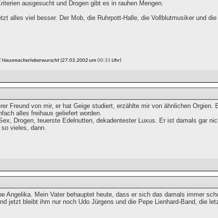
Kriterien ausgesucht und Drogen gibt es in rauhen Mengen.
etzt alles viel besser. Der Mob, die Ruhrpott-Halle, die Vollblutmusiker und d
C Hausmacherleberwurscht (27.03.2002 um
00:31
Uhr)
rer Freund von mir, er hat Geige studiert, erzählte mir von ähnlichen Orgien
nfach alles freihaus geliefert worden.
ex, Drogen, teuerste Edelnutten, dekadentester Luxus. Er ist damals gar
 so vieles, dann.
iebe Angelika. Mein Vater behauptet heute, dass er sich das damals immer sc
d jetzt bleibt ihm nur noch Udo Jürgens und die Pepe Lienhard-Band, die let