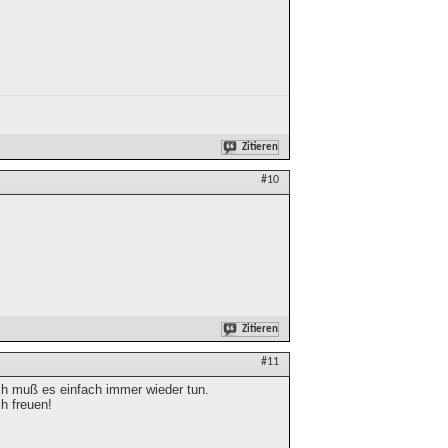
Zitieren
#10
Zitieren
#11
ich muß es einfach immer wieder tun.
h freuen!