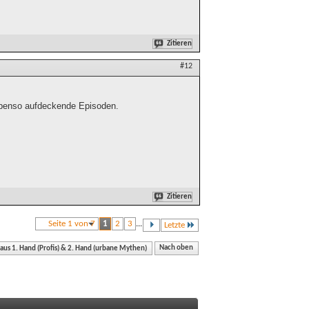
Zitieren
#12
 ebenso aufdeckende Episoden.
Zitieren
Seite 1 von 7
1
2
3
...
Letzte
 aus 1. Hand (Profis) & 2. Hand (urbane Mythen)
Nach oben