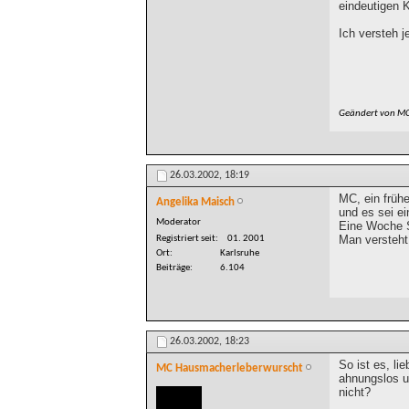
eindeutigen 
Ich versteh j
Geändert von M
26.03.2002,
18:19
MC, ein frühe
Angelika Maisch
und es sei ei
Moderator
Eine Woche S
Man versteht
Registriert seit
01. 2001
Ort
Karlsruhe
Beiträge
6.104
26.03.2002,
18:23
So ist es, l
MC Hausmacherleberwurscht
ahnungslos un
nicht?