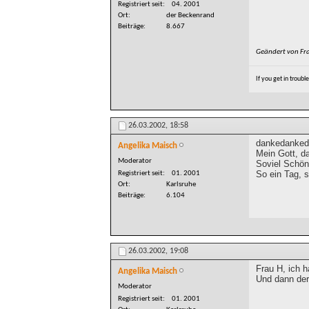
Registriert seit
04. 2001
Ort
der Beckenrand
Beiträge
8.667
Geändert von Fr
If you get in troubl
26.03.2002,
18:58
dankedankeda
Angelika Maisch
Mein Gott, d
Moderator
Soviel Schön
So ein Tag, 
Registriert seit
01. 2001
Ort
Karlsruhe
Beiträge
6.104
26.03.2002,
19:08
Frau H, ich h
Angelika Maisch
Und dann der 
Moderator
Registriert seit
01. 2001