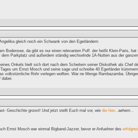
e Angelika gleich noch ein Schwank von den Egerländern:
am Bodensee, da gibt es nur einen relevanten Puff. der heißt Klein-Paris, h
uf dem Parkplatz und außerdem ständig wechselnde 1A-Nutten aus der ganzen
eines Onkels hielt sich dort nach dem Scheitern seiner Diskothek als Chef d
s Tages um Ernst Mosch und seine sage und schreibe 40 Egerländer kümmern, 
as volkstümliche Rohr verlegen wollten. War ne Menge Rambazamba. Übrigens
 dabei.
t- Geschichte groovt! Und jetzt stellt Euch mal vor, wie
die hier
...aehem...
uch Ernst Mosch war einmal Bigband-Jazzer, bevor er Anfuehrer des
erfolgre