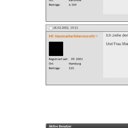
Ort
Karlsruhe
Beiträge
6.104
26.03.2002,
19:21
Ich ziehe de
MC Hausmacherleberwurscht
Und Frau Mai
Registriert seit
09. 2001
Ort
Hamburg
Beiträge
525
Aktive Benutzer