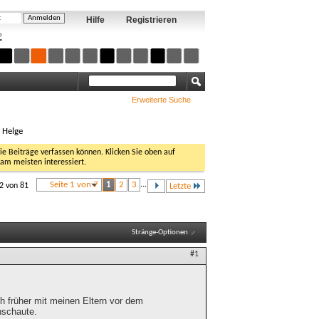
Hilfe
Registrieren
?
Erweiterte Suche
, Helge
Sie Beiträge verfassen können. Klicken Sie oben auf
 am meisten interessiert.
Seite 1 von 7
1
2
3
...
12 von 81
Letzte
Stränge-Optionen
#1
ch früher mit meinen Eltern vor dem
nschaute.