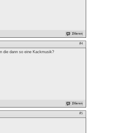
Zitieren
#4
en die dann so eine Kackmusik?
Zitieren
#5