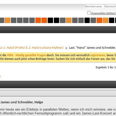
Angemeldet bleiben
us 1. Hand (Profis) & 2. Hand (urbane Mythen)
Last, "Hansi" James und Schneider
st die
Hilfe - Häufig gestellte Fragen
durch. Sie müssen sich vermutlich
registrieren
, bevor 
 Sie können auch jetzt schon Beiträge lesen. Suchen Sie sich einfach das Forum aus, das Sie
Ergebnis 1 bis 
e
" James und Schneider, Helge
mir heute wie ein Erlebnis in parallelen Welten, wenn ich mich erinnere, wie i
ch öffentlich-rechtlichen Fernsehprogramm saß und ein James-Last-Konzert a