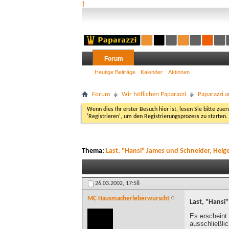
†
Forum
Heutige Beiträge
Kalender
Aktionen
Forum
Wir höflichen Paparazzi
Paparazzi a
Wenn dies Ihr erster Besuch hier ist, lesen Sie bitte zuer
'Registrieren', um den Registrierungsprozess zu starten.
Thema:
Last, "Hansi" James und Schneider, Helg
26.03.2002,
17:58
MC Hausmacherleberwurscht
Last, "Hansi
Es erscheint 
ausschließli