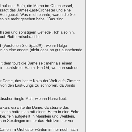
d auf dem Sofa, die Mama im Ohrensessel,
esagt das James-Last-Orchester und eine
 Ruhrgebiet. Was mich bannte, waren die Soli
ato nie mehr gesehen habe. "Das sind
isten und sonstigem Gefiedel. Ich also hin,
auf Platte mitschraddle.
Verstehen Sie Spaß!!!) , wo ihr Helge
ürlich eine andere (nicht ganz so gut aussehende
it dem tourt die Dame seit mehr als einem
ein rechtsfreier Raum. Ein Ort, wo man sich so
er Dame, das beste Koks der Welt aufs Zimmer
e von den Last-Jungs zu schnorren, da Joints
ischer Single Malt, wie ihn Hansi liebt.
Balkan, erzählte die Dame, da stürzte das
igerin hatte sich mit einem Herrn in eine Ecke
r, fein aufgeteilt in Männlein und Weiblein,
ns in Sexdingen immer das Hotelzimmer vor.
ie Damen im Orchester würden immer noch nach