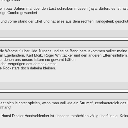
ein paar Jahren mal über den Last schreiben müssen (naja: dürfen; es ist hal
ckige Combo gewundert.
nd vorne stand der Chef und hat alles aus dem rechten Handgelenk geschütt
die Wahrheit" über Udo Jürgens und seine Band herauskommen sollte: meine
en Egerländern, Karl Moik, Roger Whittacker und den anderen Elterneinlullern?
r denen uns unsere Eltern nie gewarnt hätten.
 das Vergnügen des demaskierens.
e Rockstars doch daheim bleiben.
sst sich leichter spielen, wenn man voll wie ein Strumpf, zentimeterdick das
mhängt.
Hansi-Dirigier-Handschlenker ist übrigens tatsächlich völlig überflüssig. Kei