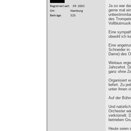
Ja so war da
Registriert seit
09. 2001
gerne mal ei
Ort
Hamburg
unbestimmbar
Beiträge
525
des Trompete
Vollblutmusi
Eine sympath
obwohl ich k
Eine angetru
Schneider in 
Dame) des Or
Weitaus ergi
Jahrzehnt. Da
ganz ohne Ze
Organisiert 
liefert. Zu j
unter ihnen v
Auf der Bühne
Und natürlich
Orchester wä
verkrümelt. D
betrieben Gr
Heute seien 