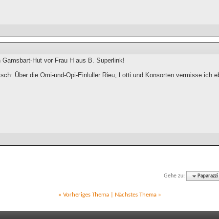
n Gamsbart-Hut vor Frau H aus B. Superlink!
sch: Über die Omi-und-Opi-Einluller Rieu, Lotti und Konsorten vermisse ich
Gehe zu:
Paparazzi
«
Vorheriges Thema
|
Nächstes Thema
»