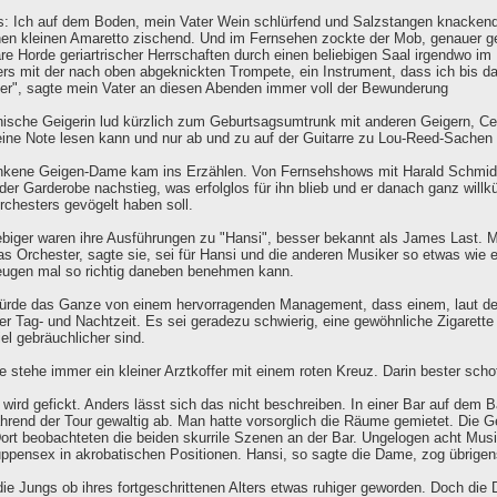
s: Ich auf dem Boden, mein Vater Wein schlürfend und Salzstangen knacken
nen kleinen Amaretto zischend. Und im Fernsehen zockte der Mob, genauer g
e Horde geriartrischer Herrschaften durch einen beliebigen Saal irgendwo im
rs mit der nach oben abgeknickten Trompete, ein Instrument, dass ich bis d
ker", sagte mein Vater an diesen Abenden immer voll der Bewunderung
ische Geigerin lud kürzlich zum Geburtsagsumtrunk mit anderen Geigern, Cell
eine Note lesen kann und nur ab und zu auf der Guitarre zu Lou-Reed-Sachen 
nkene Geigen-Dame kam ins Erzählen. Von Fernsehshows mit Harald Schmidt (
der Garderobe nachstieg, was erfolglos für ihn blieb und er danach ganz willk
chesters gevögelt haben soll.
ebiger waren ihre Ausführungen zu "Hansi", besser bekannt als James Last. M
s Orchester, sagte sie, sei für Hansi und die anderen Musiker so etwas wie 
ugen mal so richtig daneben benehmen kann.
würde das Ganze von einem hervorragenden Management, dass einem, laut d
eder Tag- und Nachtzeit. Es sei geradezu schwierig, eine gewöhnliche Zigarett
iel gebräuchlicher sind.
 stehe immer ein kleiner Arztkoffer mit einem roten Kreuz. Darin bester schott
 wird gefickt. Anders lässt sich das nicht beschreiben. In einer Bar auf dem 
hrend der Tour gewaltig ab. Man hatte vorsorglich die Räume gemietet. Die Ge
ort beobachteten die beiden skurrile Szenen an der Bar. Ungelogen acht Musike
uppensex in akrobatischen Positionen. Hansi, so sagte die Dame, zog übrige
die Jungs ob ihres fortgeschrittenen Alters etwas ruhiger geworden. Doch d