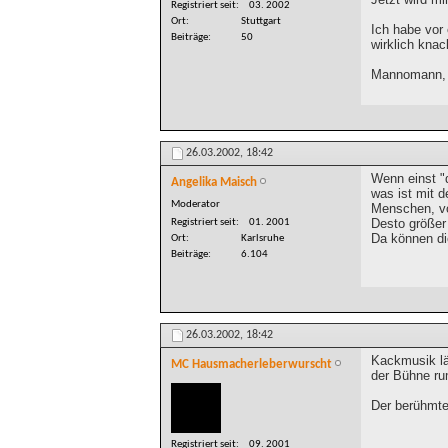
Registriert seit
03. 2002
Ort
Stuttgart
Ich habe vor 
Beiträge
50
wirklich kna
Mannomann, u
26.03.2002,
18:42
Wenn einst "
Angelika Maisch
was ist mit d
Moderator
Menschen, vo
Desto größer
Registriert seit
01. 2001
Da können di
Ort
Karlsruhe
Beiträge
6.104
26.03.2002,
18:42
Kackmusik lä
MC Hausmacherleberwurscht
der Bühne ru
Der berühmte 
Registriert seit
09. 2001