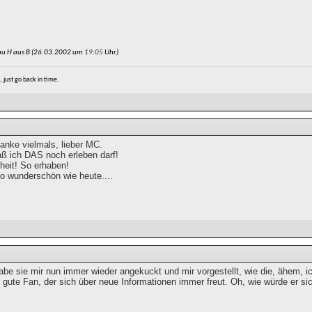
au H aus B (26.03.2002 um
19:05
Uhr)
e, just go back in time.
nke vielmals, lieber MC.
aß ich DAS noch erleben darf!
heit! So erhaben!
so wunderschön wie heute....
abe sie mir nun immer wieder angekuckt und mir vorgestellt, wie die, ähem, 
gute Fan, der sich über neue Informationen immer freut. Oh, wie würde er sic