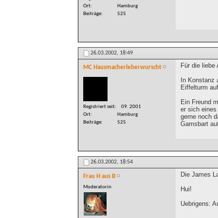
Ort
Hamburg
Beiträge
525
26.03.2002,
18:49
Für die lieb
MC Hausmacherleberwurscht
In Konstanz 
Eiffelturm a
Ein Freund m
Registriert seit
09. 2001
er sich eine
Ort
Hamburg
gerne noch d
Beiträge
525
Gamsbart auf
26.03.2002,
18:54
Die James Las
Frau H aus B
Moderatorin
Hui!
Uebrigens: A