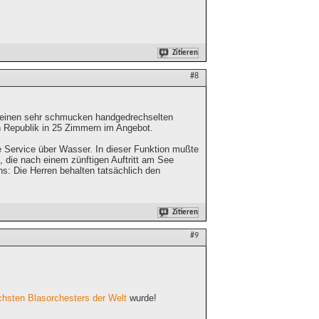
Zitieren
#8
at einen sehr schmucken handgedrechselten
 Republik in 25 Zimmern im Angebot.
e Service über Wasser. In dieser Funktion mußte
die nach einem zünftigen Auftritt am See
: Die Herren behalten tatsächlich den
Zitieren
#9
ichsten Blasorchesters der Welt
wurde!