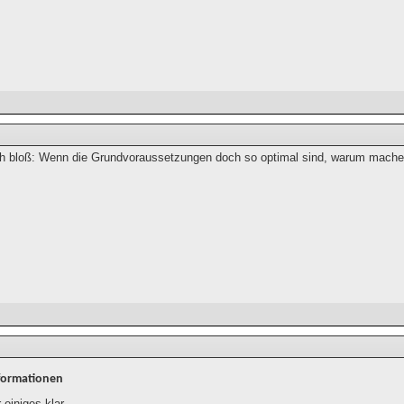
ch bloß: Wenn die Grundvoraussetzungen doch so optimal sind, warum mach
formationen
 einiges klar.