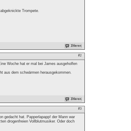
ie abgeknickte Trompete.
Zitieren
#2
. Eine Woche hat er mal bei James ausgeholfen
 nicht aus dem schwärmen herausgekommen.
Zitieren
#3
hon gedacht hat. Papperlapapp! der Mann war
zten drogenfreien Vollblutmusiker. Oder doch