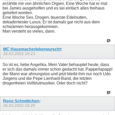
erzählte mir von ähnlichen Orgien. Eine Woche hat er mal
bei James ausgeholfen und es sei einfach alles freihaus
geliefert worden.
Eine Woche Sex, Drogen, teuerste Edelnutten,
dekadentester Luxus. Er ist damals gar nicht aus dem
schwärmen herausgekommen.
Man versteht so vieles, dann.
MC Hausmacherleberwurscht
:
26.03.2002
18:23
So ist es, liebe Angelika. Mein Vater behauptet heute, dass
er sich das damals immer schon gedacht hat. Papperlapapp!
der Mann war ahnungslos und jetzt bleibt ihm nur noch Udo
Jürgens und die Pepe Lienhard-Band, die letzten
drogenfreien Vollblutmusiker. Oder doch nicht?
Reno Schmittchen
:
26.03.2002
18:29