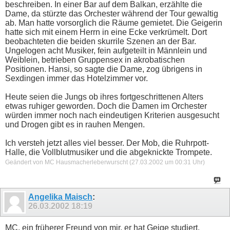
beschreiben. In einer Bar auf dem Balkan, erzählte die
Dame, da stürzte das Orchester während der Tour gewaltig
ab. Man hatte vorsorglich die Räume gemietet. Die Geigerin
hatte sich mit einem Herrn in eine Ecke verkrümelt. Dort
beobachteten die beiden skurrile Szenen an der Bar.
Ungelogen acht Musiker, fein aufgeteilt in Männlein und
Weiblein, betrieben Gruppensex in akrobatischen
Positionen. Hansi, so sagte die Dame, zog übrigens in
Sexdingen immer das Hotelzimmer vor.
Heute seien die Jungs ob ihres fortgeschrittenen Alters
etwas ruhiger geworden. Doch die Damen im Orchester
würden immer noch nach eindeutigen Kriterien ausgesucht
und Drogen gibt es in rauhen Mengen.
Ich versteh jetzt alles viel besser. Der Mob, die Ruhrpott-
Halle, die Vollblutmusiker und die abgeknickte Trompete.
Geändert von MC Hausmacherleberwurscht (27.03.2002 um
00:31
Uhr)
Angelika Maisch
:
26.03.2002
18:19
MC, ein früherer Freund von mir, er hat Geige studiert,