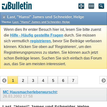
Last, "Hansi" James und Schneider, Helge
Thema:
Last, "Hansi" James und Schneider, Helge
Wenn dies Ihr erster Besuch hier ist, lesen Sie bitte zuerst
die
Hilfe - Häufig gestellte Fragen
durch. Sie müssen
sich vermutlich
registrieren
, bevor Sie Beiträge verfassen
können. Klicken Sie oben auf 'Registrieren', um den
Registrierungsprozess zu starten. Sie können auch jetzt
schon Beiträge lesen. Suchen Sie sich einfach das Forum
aus, das Sie am meisten interessiert.
1
2
3
4
5
6
7
MC Hausmacherleberwurscht
:
26.03.2002
17:58
Last, "Hansi" James und Schneider, Helge