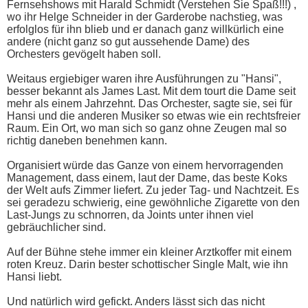
Fernsehshows mit Harald Schmidt (Verstehen Sie Spaß!!!) ,
wo ihr Helge Schneider in der Garderobe nachstieg, was
erfolglos für ihn blieb und er danach ganz willkürlich eine
andere (nicht ganz so gut aussehende Dame) des
Orchesters gevögelt haben soll.
Weitaus ergiebiger waren ihre Ausführungen zu "Hansi",
besser bekannt als James Last. Mit dem tourt die Dame seit
mehr als einem Jahrzehnt. Das Orchester, sagte sie, sei für
Hansi und die anderen Musiker so etwas wie ein rechtsfreier
Raum. Ein Ort, wo man sich so ganz ohne Zeugen mal so
richtig daneben benehmen kann.
Organisiert würde das Ganze von einem hervorragenden
Management, dass einem, laut der Dame, das beste Koks
der Welt aufs Zimmer liefert. Zu jeder Tag- und Nachtzeit. Es
sei geradezu schwierig, eine gewöhnliche Zigarette von den
Last-Jungs zu schnorren, da Joints unter ihnen viel
gebräuchlicher sind.
Auf der Bühne stehe immer ein kleiner Arztkoffer mit einem
roten Kreuz. Darin bester schottischer Single Malt, wie ihn
Hansi liebt.
Und natürlich wird gefickt. Anders lässt sich das nicht