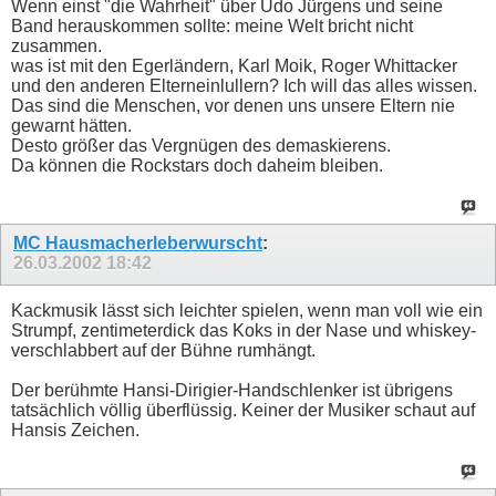
Wenn einst "die Wahrheit" über Udo Jürgens und seine
Band herauskommen sollte: meine Welt bricht nicht
zusammen.
was ist mit den Egerländern, Karl Moik, Roger Whittacker
und den anderen Elterneinlullern? Ich will das alles wissen.
Das sind die Menschen, vor denen uns unsere Eltern nie
gewarnt hätten.
Desto größer das Vergnügen des demaskierens.
Da können die Rockstars doch daheim bleiben.
MC Hausmacherleberwurscht
:
26.03.2002
18:42
Kackmusik lässt sich leichter spielen, wenn man voll wie ein
Strumpf, zentimeterdick das Koks in der Nase und whiskey-
verschlabbert auf der Bühne rumhängt.
Der berühmte Hansi-Dirigier-Handschlenker ist übrigens
tatsächlich völlig überflüssig. Keiner der Musiker schaut auf
Hansis Zeichen.