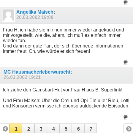
Angelika Maisch
:
26.03.2002
19:08
Frau H, ich habe sie mir nun immer wieder angekuckt und
mir vorgestellt, wie die, ähem, ich muß es einfach immer
wieder tun.
Und dann der gute Fan, der sich über neue Informationen
immer freut. Oh, wie würde er sich freuen!
MC Hausmacherleberwurscht
:
26.03.2002
19:21
Ich ziehe den Gamsbart-Hut vor Frau H aus B. Superlink!
Und Frau Maisch: Über die Omi-und-Opi-Einluller Rieu, Lotti
und Konsorten vermisse ich ebenso aufdeckende Episoden.
1
2
3
4
5
6
7