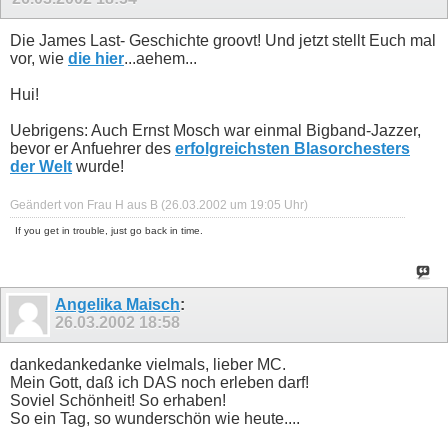
Die James Last- Geschichte groovt! Und jetzt stellt Euch mal
vor, wie
die hier
...aehem...
Hui!
Uebrigens: Auch Ernst Mosch war einmal Bigband-Jazzer,
bevor er Anfuehrer des
erfolgreichsten Blasorchesters
der Welt
wurde!
Geändert von Frau H aus B (26.03.2002 um
19:05
Uhr)
If you get in trouble, just go back in time.
Angelika Maisch
:
26.03.2002
18:58
dankedankedanke vielmals, lieber MC.
Mein Gott, daß ich DAS noch erleben darf!
Soviel Schönheit! So erhaben!
So ein Tag, so wunderschön wie heute....