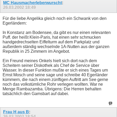
MC Hausmacherleberwurscht
:
26.03.2002
18:49
Für die liebe Angelika gleich noch ein Schwank von den
Egerländern:
In Konstanz am Bodensee, da gibt es nur einen relevanten
Puff. der heißt Klein-Paris, hat einen sehr schmucken
handgedrechselten Eiffelturm auf dem Parkplatz und
außerdem ständig wechselnde 1A-Nutten aus der ganzen
Republik in 25 Zimmern im Angebot.
Ein Freund meines Onkels hielt sich dort nach dem
Scheitern seiner Diskothek als Chef de Service über
Wasser. In dieser Funktion mußte er sich eines Tages um
Ernst Mosch und seine sage und schreibe 40 Egerländer
kümmern, die nach einem zünftigen Auftritt am See gerne
noch das volkstümliche Rohr verlegen wollten. War ne
Menge Rambazamba. Übrigens: Die Herren behalten
tatsächlich den Gamsbart auf dabei.
Frau H aus B
:
26.03.2002
18:54