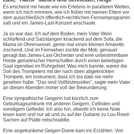
Es erscheint mir heute wie ein Erlebnis in parallelen Welten,
wenn ich mich erinnere, wie ich früher mit meinen Eltern vor
dem ausschließlich öffentlich-rechtlichen Fernsehprogramm
saß und ein James-Last-Konzert anschaute.
Ja so war das: Ich auf dem Boden, mein Vater Wein
schlürfend und Salzstangen knackend auf dem Sofa, die
Mama im Ohrensessel, gerne mal einen kleinen Amaretto
zischend. Und im Fernsehen zockte der Mob, genauer
gesagt das James-Last-Orchester und eine unbestimmbare
Horde geriartrischer Herrschaften durch einen beliebigen
Saal irgendwo im Ruhrgebiet. Was mich bannte, waren die
Soli des Trompeters mit der nach oben abgeknickten
Trompete, ein Instrument, dass ich bis dato nie mehr
gesehen habe. "Das sind Vollblutmusiker", sagte mein Vater
an diesen Abenden immer voll der Bewunderung
Eine sympathische Geigerin lud kürzlich zum
Geburtsagsumtrunk mit anderen Geigern, Cellisten und
sonstigem Gefiedel. Ich also hin, obwohl ich keine Note
lesen kann und nur ab und zu auf der Guitarre zu Lou-Reed-
Sachen auf Platte mitschraddle.
Eine angetrunkene Geigen-Dame kam ins Erzählen. Von