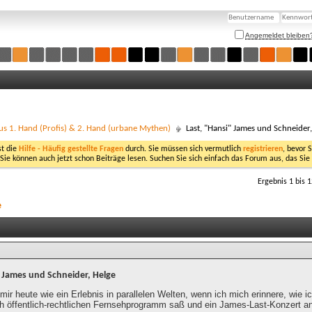
Angemeldet bleiben
us 1. Hand (Profis) & 2. Hand (urbane Mythen)
Last, "Hansi" James und Schneider
st die
Hilfe - Häufig gestellte Fragen
durch. Sie müssen sich vermutlich
registrieren
, bevor 
 Sie können auch jetzt schon Beiträge lesen. Suchen Sie sich einfach das Forum aus, das Sie
Ergebnis 1 bis 
e
" James und Schneider, Helge
mir heute wie ein Erlebnis in parallelen Welten, wenn ich mich erinnere, wie i
ch öffentlich-rechtlichen Fernsehprogramm saß und ein James-Last-Konzert a