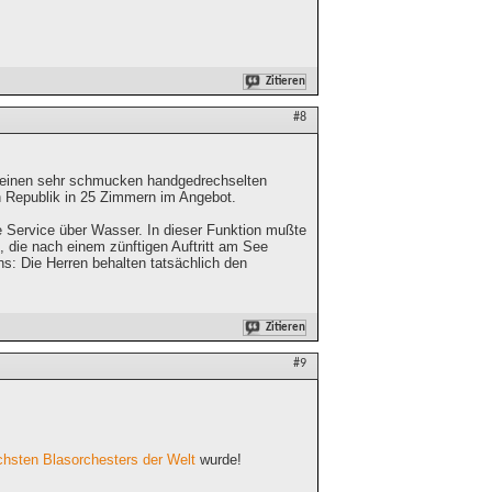
Zitieren
#8
at einen sehr schmucken handgedrechselten
 Republik in 25 Zimmern im Angebot.
e Service über Wasser. In dieser Funktion mußte
die nach einem zünftigen Auftritt am See
: Die Herren behalten tatsächlich den
Zitieren
#9
ichsten Blasorchesters der Welt
wurde!