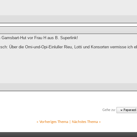
n Gamsbart-Hut vor Frau H aus B. Superlink!
sch: Über die Omi-und-Opi-Einluller Rieu, Lotti und Konsorten vermisse ich
Gehe zu:
Paparazzi
«
Vorheriges Thema
|
Nächstes Thema
»