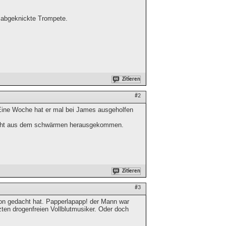
ie abgeknickte Trompete.
Zitieren
#2
. Eine Woche hat er mal bei James ausgeholfen
 nicht aus dem schwärmen herausgekommen.
Zitieren
#3
hon gedacht hat. Papperlapapp! der Mann war
zten drogenfreien Vollblutmusiker. Oder doch