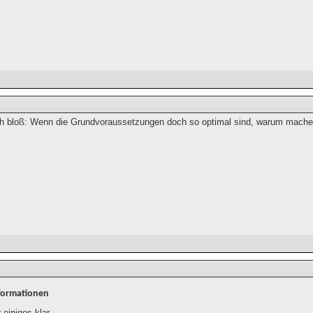
ch bloß: Wenn die Grundvoraussetzungen doch so optimal sind, warum mach
formationen
 einiges klar.