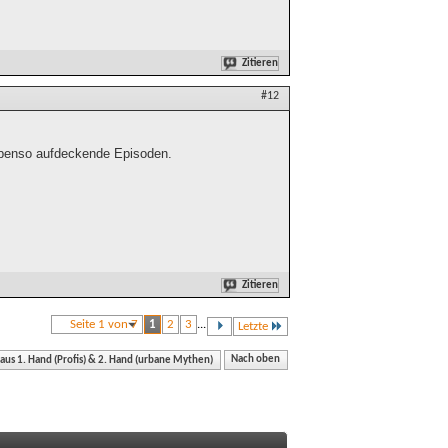
Zitieren
#12
 ebenso aufdeckende Episoden.
Zitieren
Seite 1 von 7
1
2
3
...
Letzte
 aus 1. Hand (Profis) & 2. Hand (urbane Mythen)
Nach oben