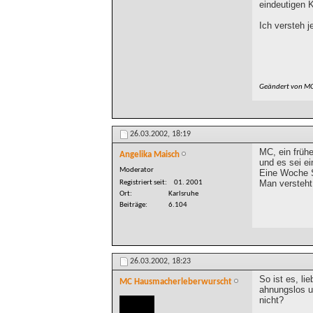
eindeutigen 
Ich versteh j
Geändert von M
26.03.2002,
18:19
MC, ein frühe
Angelika Maisch
und es sei ei
Moderator
Eine Woche S
Man versteht
Registriert seit
01. 2001
Ort
Karlsruhe
Beiträge
6.104
26.03.2002,
18:23
So ist es, l
MC Hausmacherleberwurscht
ahnungslos un
nicht?