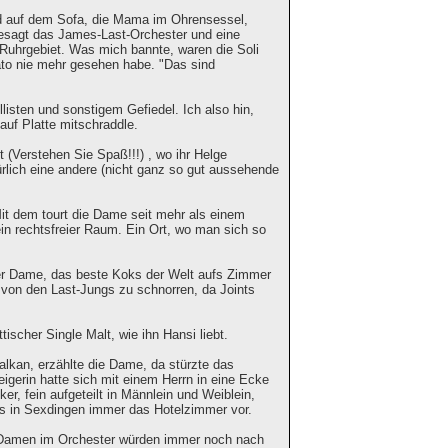
d auf dem Sofa, die Mama im Ohrensessel,
esagt das James-Last-Orchester und eine
 Ruhrgebiet. Was mich bannte, waren die Soli
ato nie mehr gesehen habe. "Das sind
isten und sonstigem Gefiedel. Ich also hin,
auf Platte mitschraddle.
Verstehen Sie Spaß!!!) , wo ihr Helge
ürlich eine andere (nicht ganz so gut aussehende
it dem tourt die Dame seit mehr als einem
ein rechtsfreier Raum. Ein Ort, wo man sich so
er Dame, das beste Koks der Welt aufs Zimmer
e von den Last-Jungs zu schnorren, da Joints
ischer Single Malt, wie ihn Hansi liebt.
Balkan, erzählte die Dame, da stürzte das
igerin hatte sich mit einem Herrn in eine Ecke
r, fein aufgeteilt in Männlein und Weiblein,
ns in Sexdingen immer das Hotelzimmer vor.
ie Damen im Orchester würden immer noch nach