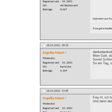
Registriert seit
04. 2001
Ort
der Beckenrand
Beiträge
8.667
Geändert von Fr
If you get in troubl
26.03.2002,
18:58
dankedankeda
Angelika Maisch
Mein Gott, d
Moderator
Soviel Schön
So ein Tag, 
Registriert seit
01. 2001
Ort
Karlsruhe
Beiträge
6.104
26.03.2002,
19:08
Frau H, ich h
Angelika Maisch
Und dann der 
Moderator
Registriert seit
01. 2001