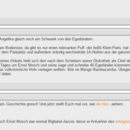
e Angelika gleich noch ein Schwank von den Egerländern:
am Bodensee, da gibt es nur einen relevanten Puff. der heißt Klein-Paris, h
uf dem Parkplatz und außerdem ständig wechselnde 1A-Nutten aus der ganzen
eines Onkels hielt sich dort nach dem Scheitern seiner Diskothek als Chef d
s Tages um Ernst Mosch und seine sage und schreibe 40 Egerländer kümmern, 
as volkstümliche Rohr verlegen wollten. War ne Menge Rambazamba. Übrigens
 dabei.
t- Geschichte groovt! Und jetzt stellt Euch mal vor, wie
die hier
...aehem...
uch Ernst Mosch war einmal Bigband-Jazzer, bevor er Anfuehrer des
erfolgre