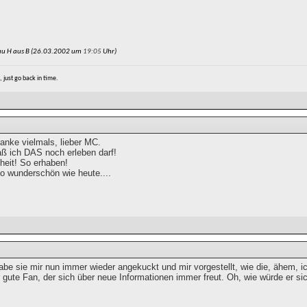
au H aus B (26.03.2002 um
19:05
Uhr)
e, just go back in time.
nke vielmals, lieber MC.
aß ich DAS noch erleben darf!
heit! So erhaben!
so wunderschön wie heute....
abe sie mir nun immer wieder angekuckt und mir vorgestellt, wie die, ähem, 
gute Fan, der sich über neue Informationen immer freut. Oh, wie würde er sic