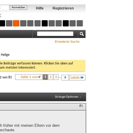
Hilfe
Registrieren
?
Erweiterte Suche
, Helge
Sie Beiträge verfassen können. Klicken Sie oben auf
 am meisten interessiert.
Seite 1 von 7
1
2
3
...
12 von 81
Letzte
Stränge-Optionen
#1
ch früher mit meinen Eltern vor dem
nschaute.