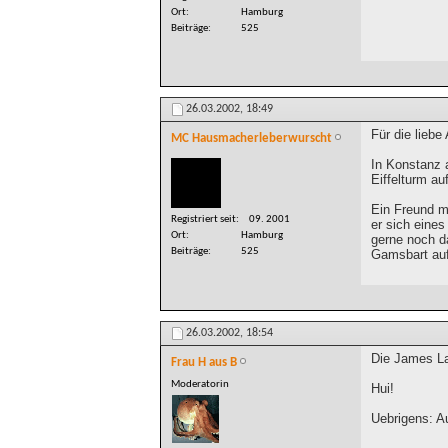
Ort
Hamburg
Beiträge
525
26.03.2002,
18:49
Für die lieb
MC Hausmacherleberwurscht
In Konstanz 
Eiffelturm a
Ein Freund m
Registriert seit
09. 2001
er sich eine
Ort
Hamburg
gerne noch d
Beiträge
525
Gamsbart auf
26.03.2002,
18:54
Die James Las
Frau H aus B
Moderatorin
Hui!
Uebrigens: A