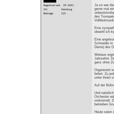
Ja so war da
Registriert seit
09. 2001
gerne mal ei
Ort
Hamburg
unbestimmbar
Beiträge
525
des Trompete
Vollblutmusi
Eine sympath
obwohl ich k
Eine angetru
Schneider in 
Dame) des Or
Weitaus ergi
Jahrzehnt. Da
ganz ohne Ze
Organisiert 
liefert. Zu j
unter ihnen v
Auf der Bühne
Und natürlich
Orchester wä
verkrümelt. D
betrieben Gr
Heute seien 