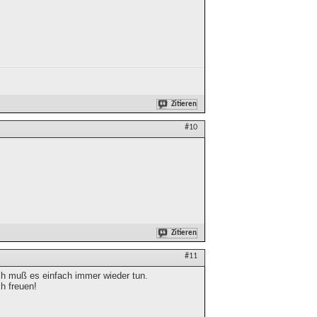
Zitieren
#10
Zitieren
#11
ich muß es einfach immer wieder tun.
h freuen!