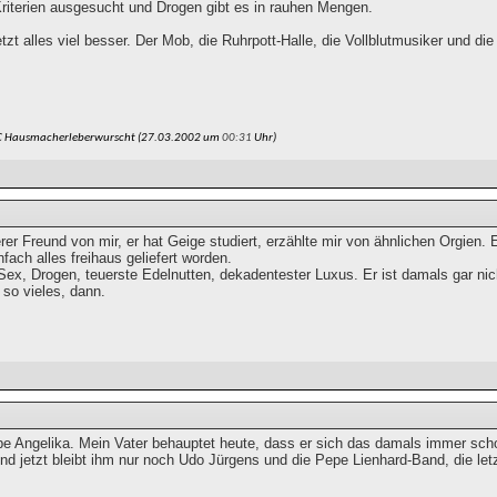
Kriterien ausgesucht und Drogen gibt es in rauhen Mengen.
etzt alles viel besser. Der Mob, die Ruhrpott-Halle, die Vollblutmusiker und d
C Hausmacherleberwurscht (27.03.2002 um
00:31
Uhr)
rer Freund von mir, er hat Geige studiert, erzählte mir von ähnlichen Orgien
nfach alles freihaus geliefert worden.
ex, Drogen, teuerste Edelnutten, dekadentester Luxus. Er ist damals gar
 so vieles, dann.
iebe Angelika. Mein Vater behauptet heute, dass er sich das damals immer sc
d jetzt bleibt ihm nur noch Udo Jürgens und die Pepe Lienhard-Band, die let