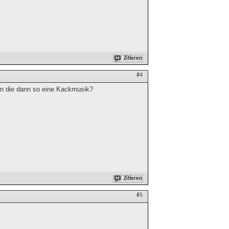
Zitieren
#4
en die dann so eine Kackmusik?
Zitieren
#5