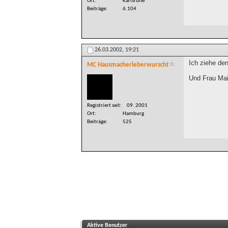
Ort
Karlsruhe
Beiträge
6.104
26.03.2002,
19:21
Ich ziehe de
MC Hausmacherleberwurscht
Und Frau Mai
Registriert seit
09. 2001
Ort
Hamburg
Beiträge
525
Aktive Benutzer