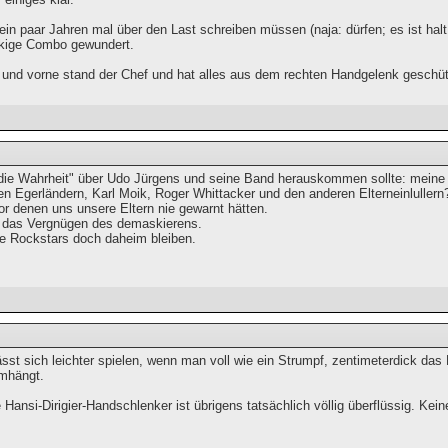
ein paar Jahren mal über den Last schreiben müssen (naja: dürfen; es ist hal
ckige Combo gewundert.
nd vorne stand der Chef und hat alles aus dem rechten Handgelenk geschütt
die Wahrheit" über Udo Jürgens und seine Band herauskommen sollte: meine
en Egerländern, Karl Moik, Roger Whittacker und den anderen Elterneinlullern?
r denen uns unsere Eltern nie gewarnt hätten.
 das Vergnügen des demaskierens.
e Rockstars doch daheim bleiben.
sst sich leichter spielen, wenn man voll wie ein Strumpf, zentimeterdick das
mhängt.
Hansi-Dirigier-Handschlenker ist übrigens tatsächlich völlig überflüssig. Kei