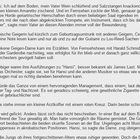
s: Ich auf dem Boden, mein Vater Wein schlürfend und Salzstangen knacken
nen kleinen Amaretto zischend. Und im Fernsehen zockte der Mob, genauer g
e Horde geriartrischer Herrschaften durch einen beliebigen Saal irgendwo im
rs mit der nach oben abgeknickten Trompete, ein Instrument, dass ich bis d
ker", sagte mein Vater an diesen Abenden immer voll der Bewunderung
ische Geigerin lud kürzlich zum Geburtsagsumtrunk mit anderen Geigern, Cell
eine Note lesen kann und nur ab und zu auf der Guitarre zu Lou-Reed-Sachen 
nkene Geigen-Dame kam ins Erzählen. Von Fernsehshows mit Harald Schmidt (
der Garderobe nachstieg, was erfolglos für ihn blieb und er danach ganz willk
chesters gevögelt haben soll.
ebiger waren ihre Ausführungen zu "Hansi", besser bekannt als James Last. M
s Orchester, sagte sie, sei für Hansi und die anderen Musiker so etwas wie 
ugen mal so richtig daneben benehmen kann.
würde das Ganze von einem hervorragenden Management, dass einem, laut d
eder Tag- und Nachtzeit. Es sei geradezu schwierig, eine gewöhnliche Zigarett
iel gebräuchlicher sind.
 stehe immer ein kleiner Arztkoffer mit einem roten Kreuz. Darin bester schott
 wird gefickt. Anders lässt sich das nicht beschreiben. In einer Bar auf dem 
hrend der Tour gewaltig ab. Man hatte vorsorglich die Räume gemietet. Die Ge
ort beobachteten die beiden skurrile Szenen an der Bar. Ungelogen acht Musike
uppensex in akrobatischen Positionen. Hansi, so sagte die Dame, zog übrige
die Jungs ob ihres fortgeschrittenen Alters etwas ruhiger geworden. Doch d