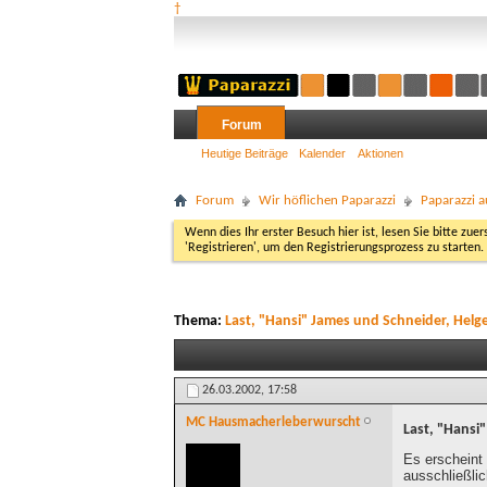
†
Forum
Heutige Beiträge
Kalender
Aktionen
Forum
Wir höflichen Paparazzi
Paparazzi a
Wenn dies Ihr erster Besuch hier ist, lesen Sie bitte zuer
'Registrieren', um den Registrierungsprozess zu starten.
Thema:
Last, "Hansi" James und Schneider, Helg
26.03.2002,
17:58
MC Hausmacherleberwurscht
Last, "Hansi
Es erscheint 
ausschließli