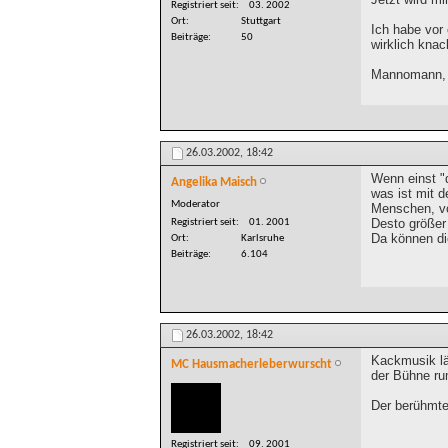
Registriert seit
03. 2002
Ort
Stuttgart
Ich habe vor 
Beiträge
50
wirklich kna
Mannomann, u
26.03.2002,
18:42
Wenn einst "
Angelika Maisch
was ist mit d
Moderator
Menschen, vo
Desto größer
Registriert seit
01. 2001
Da können di
Ort
Karlsruhe
Beiträge
6.104
26.03.2002,
18:42
Kackmusik lä
MC Hausmacherleberwurscht
der Bühne ru
Der berühmte 
Registriert seit
09. 2001