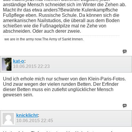
anständige Mensch schneidet sich im Winter die Zehen ab.
Macht ihr das etwa anders?Bewährte Kulenkampffsche
Fußpflege eben. Russische Schule. Da können sich die
amerikanischen Nailstudios, die überall aus dem Boden
schießen wie die Fußnagelpilze mal ne Zehe von
abschneiden. Oder auch derer zweie.
we are in the army now.The Army of Sankt Immen.
kat-o
:
10.06.2015
22:23
Und ich erhole mich nur schwer von den Klein-Paris-Fotos.
Und zwar wegen der vielen runden Betten. Der Erfinder
dieser Betten muss ein zutiefst unglücklicher Mensch
gewesen sein.
knicklicht
:
10.06.2015
22:45