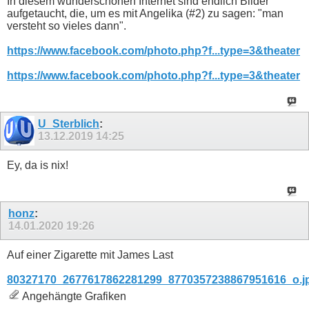
In diesem wunderschönen Internet sind endlich Bilder
aufgetaucht, die, um es mit Angelika (#2) zu sagen: "man
versteht so vieles dann".
https://www.facebook.com/photo.php?f...type=3&theater
https://www.facebook.com/photo.php?f...type=3&theater
U_Sterblich
:
13.12.2019
14:25
Ey, da is nix!
honz
:
14.01.2020
19:26
Auf einer Zigarette mit James Last
80327170_2677617862281299_8770357238867951616_o.j
Angehängte Grafiken