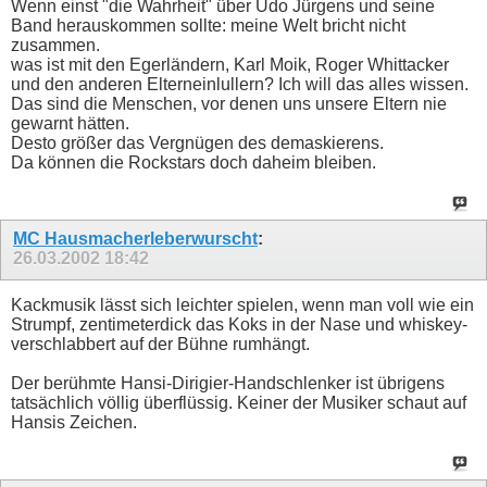
Wenn einst "die Wahrheit" über Udo Jürgens und seine
Band herauskommen sollte: meine Welt bricht nicht
zusammen.
was ist mit den Egerländern, Karl Moik, Roger Whittacker
und den anderen Elterneinlullern? Ich will das alles wissen.
Das sind die Menschen, vor denen uns unsere Eltern nie
gewarnt hätten.
Desto größer das Vergnügen des demaskierens.
Da können die Rockstars doch daheim bleiben.
MC Hausmacherleberwurscht
:
26.03.2002
18:42
Kackmusik lässt sich leichter spielen, wenn man voll wie ein
Strumpf, zentimeterdick das Koks in der Nase und whiskey-
verschlabbert auf der Bühne rumhängt.
Der berühmte Hansi-Dirigier-Handschlenker ist übrigens
tatsächlich völlig überflüssig. Keiner der Musiker schaut auf
Hansis Zeichen.