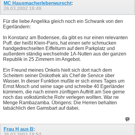
MC Hausmacherleberwurscht
:
26.03.2002
18:49
Für die liebe Angelika gleich noch ein Schwank von den
Egerländern:
In Konstanz am Bodensee, da gibt es nur einen relevanten
Puff. der heißt Klein-Paris, hat einen sehr schmucken
handgedrechselten Eiffelturm auf dem Parkplatz und
außerdem ständig wechselnde 1A-Nutten aus der ganzen
Republik in 25 Zimmern im Angebot.
Ein Freund meines Onkels hielt sich dort nach dem
Scheitern seiner Diskothek als Chef de Service über
Wasser. In dieser Funktion mußte er sich eines Tages um
Ernst Mosch und seine sage und schreibe 40 Egerländer
kümmern, die nach einem zünftigen Auftritt am See gerne
noch das volkstümliche Rohr verlegen wollten. War ne
Menge Rambazamba. Übrigens: Die Herren behalten
tatsächlich den Gamsbart auf dabei.
Frau H aus B
:
26.03.2002
18:54