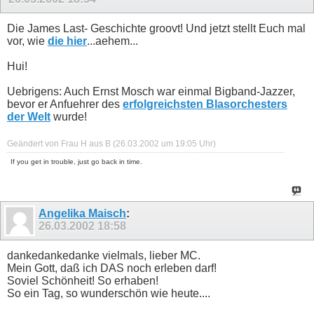
Die James Last- Geschichte groovt! Und jetzt stellt Euch mal
vor, wie
die hier
...aehem...
Hui!
Uebrigens: Auch Ernst Mosch war einmal Bigband-Jazzer,
bevor er Anfuehrer des
erfolgreichsten Blasorchesters
der Welt
wurde!
Geändert von Frau H aus B (26.03.2002 um
19:05
Uhr)
If you get in trouble, just go back in time.
Angelika Maisch
:
26.03.2002
18:58
dankedankedanke vielmals, lieber MC.
Mein Gott, daß ich DAS noch erleben darf!
Soviel Schönheit! So erhaben!
So ein Tag, so wunderschön wie heute....