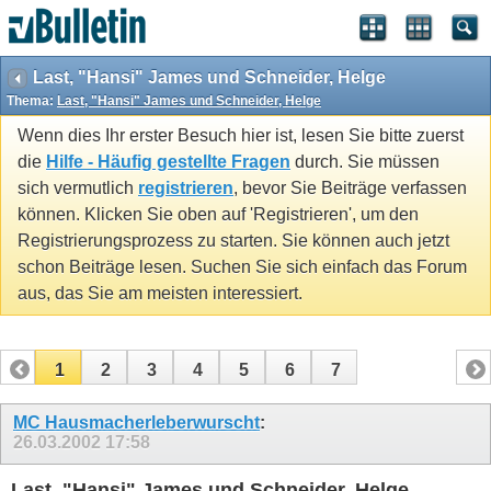
Last, "Hansi" James und Schneider, Helge
Thema:
Last, "Hansi" James und Schneider, Helge
Wenn dies Ihr erster Besuch hier ist, lesen Sie bitte zuerst
die
Hilfe - Häufig gestellte Fragen
durch. Sie müssen
sich vermutlich
registrieren
, bevor Sie Beiträge verfassen
können. Klicken Sie oben auf 'Registrieren', um den
Registrierungsprozess zu starten. Sie können auch jetzt
schon Beiträge lesen. Suchen Sie sich einfach das Forum
aus, das Sie am meisten interessiert.
1
2
3
4
5
6
7
MC Hausmacherleberwurscht
:
26.03.2002
17:58
Last, "Hansi" James und Schneider, Helge