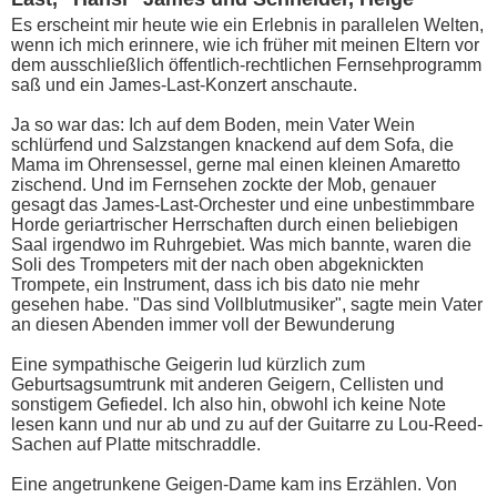
Es erscheint mir heute wie ein Erlebnis in parallelen Welten,
wenn ich mich erinnere, wie ich früher mit meinen Eltern vor
dem ausschließlich öffentlich-rechtlichen Fernsehprogramm
saß und ein James-Last-Konzert anschaute.
Ja so war das: Ich auf dem Boden, mein Vater Wein
schlürfend und Salzstangen knackend auf dem Sofa, die
Mama im Ohrensessel, gerne mal einen kleinen Amaretto
zischend. Und im Fernsehen zockte der Mob, genauer
gesagt das James-Last-Orchester und eine unbestimmbare
Horde geriartrischer Herrschaften durch einen beliebigen
Saal irgendwo im Ruhrgebiet. Was mich bannte, waren die
Soli des Trompeters mit der nach oben abgeknickten
Trompete, ein Instrument, dass ich bis dato nie mehr
gesehen habe. "Das sind Vollblutmusiker", sagte mein Vater
an diesen Abenden immer voll der Bewunderung
Eine sympathische Geigerin lud kürzlich zum
Geburtsagsumtrunk mit anderen Geigern, Cellisten und
sonstigem Gefiedel. Ich also hin, obwohl ich keine Note
lesen kann und nur ab und zu auf der Guitarre zu Lou-Reed-
Sachen auf Platte mitschraddle.
Eine angetrunkene Geigen-Dame kam ins Erzählen. Von