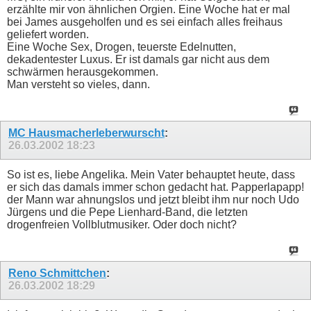
erzählte mir von ähnlichen Orgien. Eine Woche hat er mal
bei James ausgeholfen und es sei einfach alles freihaus
geliefert worden.
Eine Woche Sex, Drogen, teuerste Edelnutten,
dekadentester Luxus. Er ist damals gar nicht aus dem
schwärmen herausgekommen.
Man versteht so vieles, dann.
MC Hausmacherleberwurscht
:
26.03.2002
18:23
So ist es, liebe Angelika. Mein Vater behauptet heute, dass
er sich das damals immer schon gedacht hat. Papperlapapp!
der Mann war ahnungslos und jetzt bleibt ihm nur noch Udo
Jürgens und die Pepe Lienhard-Band, die letzten
drogenfreien Vollblutmusiker. Oder doch nicht?
Reno Schmittchen
:
26.03.2002
18:29