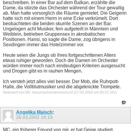
beschreiben. In einer Bar auf dem Balkan, erzählte die
Dame, da stürzte das Orchester während der Tour gewaltig
ab. Man hatte vorsorglich die Räume gemietet. Die Geigerin
hatte sich mit einem Herrn in eine Ecke verkrümelt. Dort
beobachteten die beiden skurrile Szenen an der Bar.
Ungelogen acht Musiker, fein aufgeteilt in Männlein und
Weiblein, betrieben Gruppensex in akrobatischen
Positionen. Hansi, so sagte die Dame, zog übrigens in
Sexdingen immer das Hotelzimmer vor.
Heute seien die Jungs ob ihres fortgeschrittenen Alters
etwas ruhiger geworden. Doch die Damen im Orchester
würden immer noch nach eindeutigen Kriterien ausgesucht
und Drogen gibt es in rauhen Mengen.
Ich versteh jetzt alles viel besser. Der Mob, die Ruhrpott-
Halle, die Vollblutmusiker und die abgeknickte Trompete.
Geändert von MC Hausmacherleberwurscht (27.03.2002 um
00:31
Uhr)
Angelika Maisch
:
26.03.2002
18:19
MC, ein früherer Freund von mir, er hat Geige studiert,