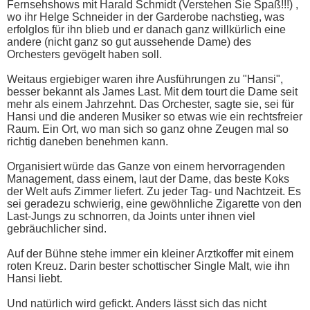
Fernsehshows mit Harald Schmidt (Verstehen Sie Spaß!!!) ,
wo ihr Helge Schneider in der Garderobe nachstieg, was
erfolglos für ihn blieb und er danach ganz willkürlich eine
andere (nicht ganz so gut aussehende Dame) des
Orchesters gevögelt haben soll.
Weitaus ergiebiger waren ihre Ausführungen zu "Hansi",
besser bekannt als James Last. Mit dem tourt die Dame seit
mehr als einem Jahrzehnt. Das Orchester, sagte sie, sei für
Hansi und die anderen Musiker so etwas wie ein rechtsfreier
Raum. Ein Ort, wo man sich so ganz ohne Zeugen mal so
richtig daneben benehmen kann.
Organisiert würde das Ganze von einem hervorragenden
Management, dass einem, laut der Dame, das beste Koks
der Welt aufs Zimmer liefert. Zu jeder Tag- und Nachtzeit. Es
sei geradezu schwierig, eine gewöhnliche Zigarette von den
Last-Jungs zu schnorren, da Joints unter ihnen viel
gebräuchlicher sind.
Auf der Bühne stehe immer ein kleiner Arztkoffer mit einem
roten Kreuz. Darin bester schottischer Single Malt, wie ihn
Hansi liebt.
Und natürlich wird gefickt. Anders lässt sich das nicht