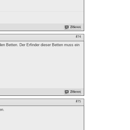
Zitieren
#74
en Betten. Der Erfinder dieser Betten muss ein
Zitieren
#75
en.