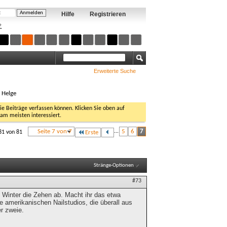
Hilfe
Registrieren
?
Erweiterte Suche
, Helge
Sie Beiträge verfassen können. Klicken Sie oben auf
 am meisten interessiert.
Seite 7 von 7
...
5
6
7
81 von 81
Erste
Stränge-Optionen
#73
Winter die Zehen ab. Macht ihr das etwa
amerikanischen Nailstudios, die überall aus
r zweie.