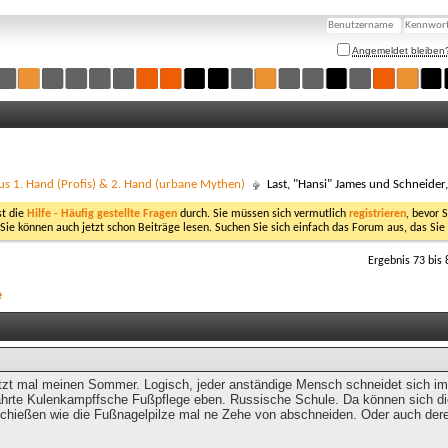
Angemeldet bleiben
us 1. Hand (Profis) & 2. Hand (urbane Mythen)
Last, "Hansi" James und Schneider
st die
Hilfe - Häufig gestellte Fragen
durch. Sie müssen sich vermutlich
registrieren
, bevor 
 Sie können auch jetzt schon Beiträge lesen. Suchen Sie sich einfach das Forum aus, das Sie
Ergebnis 73 bis 
e
tzt mal meinen Sommer. Logisch, jeder anständige Mensch schneidet sich im 
rte Kulenkampffsche Fußpflege eben. Russische Schule. Da können sich die 
hießen wie die Fußnagelpilze mal ne Zehe von abschneiden. Oder auch dere