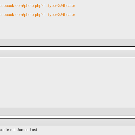
facebook.com/photo.php?f...type=3&theater
facebook.com/photo.php?f...type=3&theater
arette mit James Last