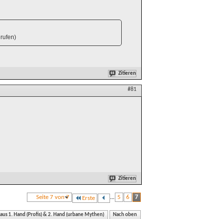
rufen)
Zitieren
#81
Zitieren
Seite 7 von 7
...
5
6
7
Erste
 aus 1. Hand (Profis) & 2. Hand (urbane Mythen)
Nach oben