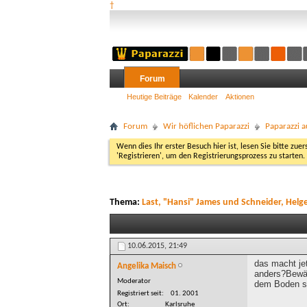
†
Forum
Heutige Beiträge
Kalender
Aktionen
Forum
Wir höflichen Paparazzi
Paparazzi a
Wenn dies Ihr erster Besuch hier ist, lesen Sie bitte zuer
'Registrieren', um den Registrierungsprozess zu starten.
Thema:
Last, "Hansi" James und Schneider, Helg
10.06.2015,
21:49
das macht je
Angelika Maisch
anders?Bewäh
Moderator
dem Boden sc
Registriert seit
01. 2001
Ort
Karlsruhe