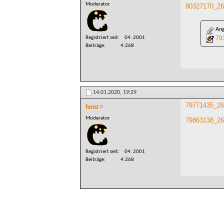
Moderator
80327170_26
Ang
79
Registriert seit
04. 2001
Beiträge
4.268
14.01.2020,
19:29
79771435_26
honz
Moderator
79863138_26
Registriert seit
04. 2001
Beiträge
4.268