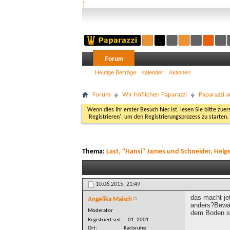
†
Forum
Heutige Beiträge
Kalender
Aktionen
Forum
Wir höflichen Paparazzi
Paparazzi a
Wenn dies Ihr erster Besuch hier ist, lesen Sie bitte zuer
'Registrieren', um den Registrierungsprozess zu starten.
Thema:
Last, "Hansi" James und Schneider, Helg
10.06.2015,
21:49
das macht je
Angelika Maisch
anders?Bewäh
Moderator
dem Boden sc
Registriert seit
01. 2001
Ort
Karlsruhe