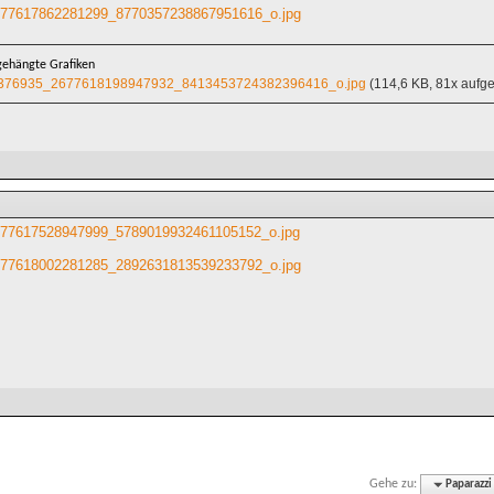
77617862281299_8770357238867951616_o.jpg
ehängte Grafiken
376935_2677618198947932_8413453724382396416_o.jpg
(114,6 KB, 81x aufge
77617528947999_5789019932461105152_o.jpg
77618002281285_2892631813539233792_o.jpg
Gehe zu:
Paparazzi