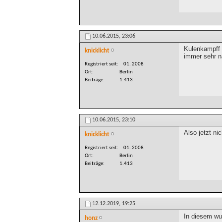
10.06.2015,
23:06
Kulenkampff 
knicklicht
immer sehr 
Registriert seit
01. 2008
Ort
Berlin
Beiträge
1.413
10.06.2015,
23:10
Also jetzt ni
knicklicht
Registriert seit
01. 2008
Ort
Berlin
Beiträge
1.413
12.12.2019,
19:25
In diesem wun
honz