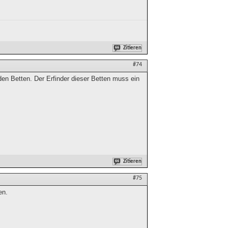
Zitieren
#74
en Betten. Der Erfinder dieser Betten muss ein
Zitieren
#75
en.