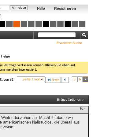
Hilfe
Registrieren
?
Erweiterte Suche
, Helge
Sie Beiträge verfassen können. Klicken Sie oben auf
 am meisten interessiert.
Seite 7 von 7
...
5
6
7
81 von 81
Erste
Stränge-Optionen
#73
Winter die Zehen ab. Macht ihr das etwa
amerikanischen Nailstudios, die überall aus
r zweie.