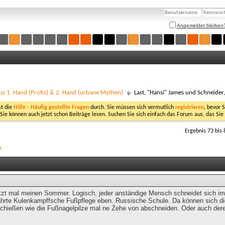
Angemeldet bleiben
us 1. Hand (Profis) & 2. Hand (urbane Mythen)
Last, "Hansi" James und Schneider
st die
Hilfe - Häufig gestellte Fragen
durch. Sie müssen sich vermutlich
registrieren
, bevor 
 Sie können auch jetzt schon Beiträge lesen. Suchen Sie sich einfach das Forum aus, das Sie
Ergebnis 73 bis 
e
tzt mal meinen Sommer. Logisch, jeder anständige Mensch schneidet sich im 
rte Kulenkampffsche Fußpflege eben. Russische Schule. Da können sich die 
hießen wie die Fußnagelpilze mal ne Zehe von abschneiden. Oder auch dere