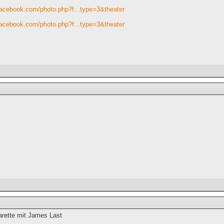
facebook.com/photo.php?f...type=3&theater
facebook.com/photo.php?f...type=3&theater
arette mit James Last