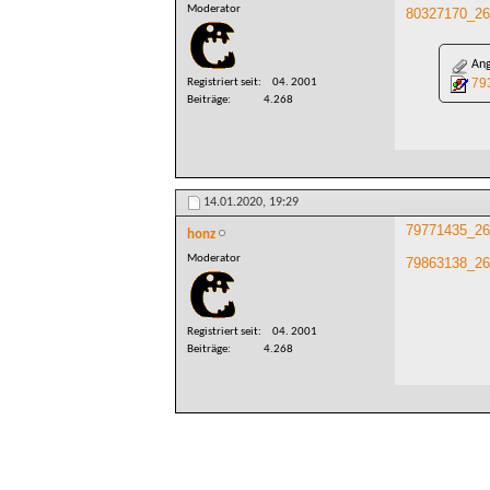
Moderator
80327170_26
Ang
79
Registriert seit
04. 2001
Beiträge
4.268
14.01.2020,
19:29
79771435_26
honz
Moderator
79863138_26
Registriert seit
04. 2001
Beiträge
4.268