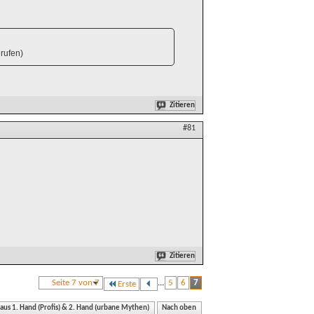
rufen)
Zitieren
#81
Zitieren
Seite 7 von 7
...
5
6
7
Erste
 aus 1. Hand (Profis) & 2. Hand (urbane Mythen)
Nach oben