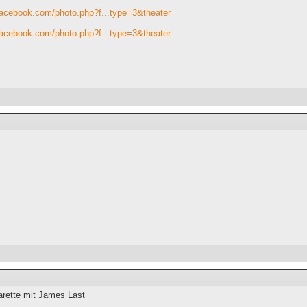
facebook.com/photo.php?f...type=3&theater
facebook.com/photo.php?f...type=3&theater
arette mit James Last