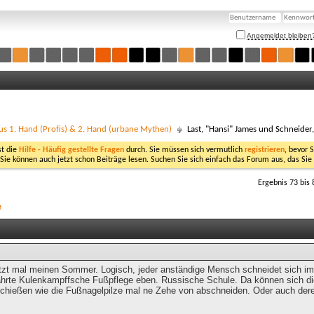
Angemeldet bleiben
us 1. Hand (Profis) & 2. Hand (urbane Mythen)
Last, "Hansi" James und Schneider
st die
Hilfe - Häufig gestellte Fragen
durch. Sie müssen sich vermutlich
registrieren
, bevor 
 Sie können auch jetzt schon Beiträge lesen. Suchen Sie sich einfach das Forum aus, das Sie
Ergebnis 73 bis 
e
tzt mal meinen Sommer. Logisch, jeder anständige Mensch schneidet sich im 
rte Kulenkampffsche Fußpflege eben. Russische Schule. Da können sich die 
hießen wie die Fußnagelpilze mal ne Zehe von abschneiden. Oder auch dere