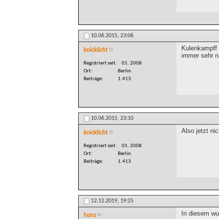
10.06.2015,
23:06
Kulenkampff 
knicklicht
immer sehr 
Registriert seit
01. 2008
Ort
Berlin
Beiträge
1.413
10.06.2015,
23:10
Also jetzt ni
knicklicht
Registriert seit
01. 2008
Ort
Berlin
Beiträge
1.413
12.12.2019,
19:25
In diesem wun
honz