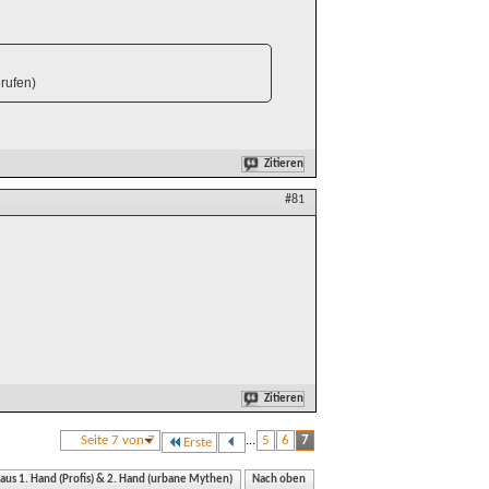
rufen)
Zitieren
#81
Zitieren
Seite 7 von 7
...
5
6
7
Erste
 aus 1. Hand (Profis) & 2. Hand (urbane Mythen)
Nach oben