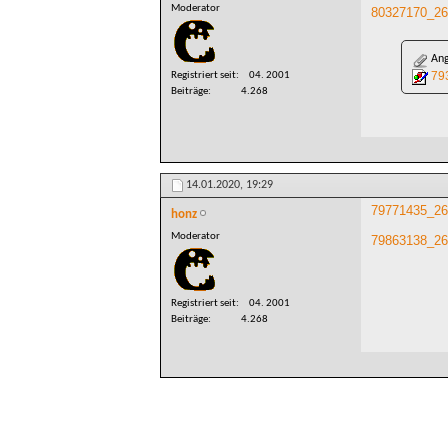
Moderator
80327170_26
Ang
79
Registriert seit
04. 2001
Beiträge
4.268
14.01.2020,
19:29
79771435_26
honz
Moderator
79863138_26
Registriert seit
04. 2001
Beiträge
4.268