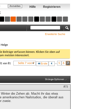
Hilfe
Registrieren
?
Erweiterte Suche
, Helge
Sie Beiträge verfassen können. Klicken Sie oben auf
 am meisten interessiert.
Seite 7 von 7
...
5
6
7
81 von 81
Erste
Stränge-Optionen
#73
Winter die Zehen ab. Macht ihr das etwa
amerikanischen Nailstudios, die überall aus
r zweie.