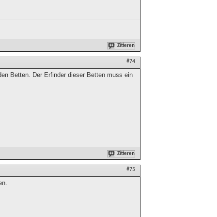
Zitieren
#74
en Betten. Der Erfinder dieser Betten muss ein
Zitieren
#75
en.