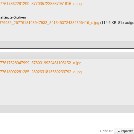
77617862281299_8770357238867951616_o.jpg
ehängte Grafiken
376935_2677618198947932_8413453724382396416_o.jpg
(114,6 KB, 81x aufge
77617528947999_5789019932461105152_o.jpg
77618002281285_2892631813539233792_o.jpg
Gehe zu:
Paparazzi