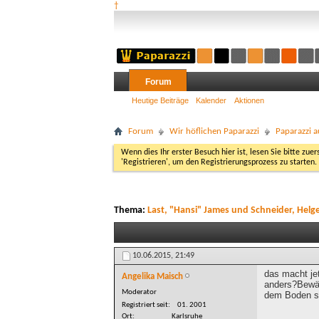
†
Forum
Heutige Beiträge
Kalender
Aktionen
Forum
Wir höflichen Paparazzi
Paparazzi a
Wenn dies Ihr erster Besuch hier ist, lesen Sie bitte zuer
'Registrieren', um den Registrierungsprozess zu starten.
Thema:
Last, "Hansi" James und Schneider, Helg
10.06.2015,
21:49
das macht je
Angelika Maisch
anders?Bewäh
Moderator
dem Boden sc
Registriert seit
01. 2001
Ort
Karlsruhe