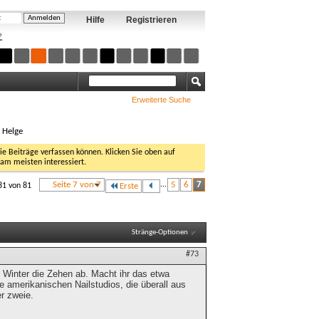
Hilfe
Registrieren
?
Erweiterte Suche
, Helge
Sie Beiträge verfassen können. Klicken Sie oben auf
 am meisten interessiert.
Seite 7 von 7
...
5
6
7
81 von 81
Erste
Stränge-Optionen
#73
Winter die Zehen ab. Macht ihr das etwa
amerikanischen Nailstudios, die überall aus
r zweie.