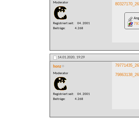
Moderator
80327170_26
Ang
79
Registriert seit
04. 2001
Beiträge
4.268
14.01.2020,
19:29
79771435_26
honz
Moderator
79863138_26
Registriert seit
04. 2001
Beiträge
4.268