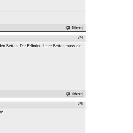
Zitieren
#74
en Betten. Der Erfinder dieser Betten muss ein
Zitieren
#75
en.