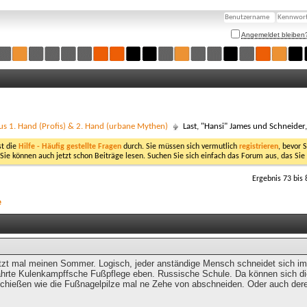
Angemeldet bleiben
us 1. Hand (Profis) & 2. Hand (urbane Mythen)
Last, "Hansi" James und Schneider
st die
Hilfe - Häufig gestellte Fragen
durch. Sie müssen sich vermutlich
registrieren
, bevor 
 Sie können auch jetzt schon Beiträge lesen. Suchen Sie sich einfach das Forum aus, das Sie
Ergebnis 73 bis 
e
tzt mal meinen Sommer. Logisch, jeder anständige Mensch schneidet sich im 
rte Kulenkampffsche Fußpflege eben. Russische Schule. Da können sich die 
hießen wie die Fußnagelpilze mal ne Zehe von abschneiden. Oder auch dere