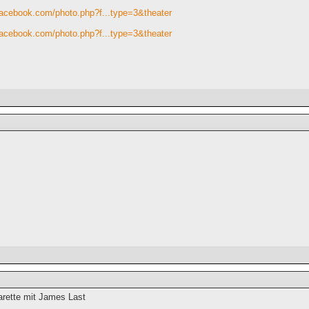
facebook.com/photo.php?f...type=3&theater
facebook.com/photo.php?f...type=3&theater
arette mit James Last