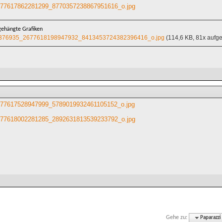
77617862281299_8770357238867951616_o.jpg
ehängte Grafiken
376935_2677618198947932_8413453724382396416_o.jpg
(114,6 KB, 81x aufge
77617528947999_5789019932461105152_o.jpg
77618002281285_2892631813539233792_o.jpg
Gehe zu:
Paparazzi