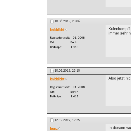
10.06.2015,
23:06
Kulenkampff 
knicklicht
immer sehr 
Registriert seit
01. 2008
Ort
Berlin
Beiträge
1.413
10.06.2015,
23:10
Also jetzt ni
knicklicht
Registriert seit
01. 2008
Ort
Berlin
Beiträge
1.413
12.12.2019,
19:25
In diesem wun
honz