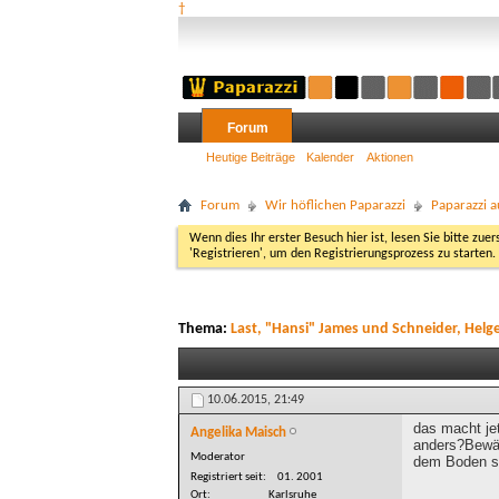
†
Forum
Heutige Beiträge
Kalender
Aktionen
Forum
Wir höflichen Paparazzi
Paparazzi a
Wenn dies Ihr erster Besuch hier ist, lesen Sie bitte zuer
'Registrieren', um den Registrierungsprozess zu starten.
Thema:
Last, "Hansi" James und Schneider, Helg
10.06.2015,
21:49
das macht je
Angelika Maisch
anders?Bewäh
Moderator
dem Boden sc
Registriert seit
01. 2001
Ort
Karlsruhe