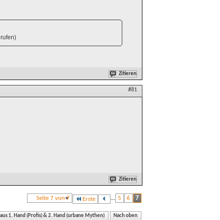
rufen)
Zitieren
#81
Zitieren
Seite 7 von 7
...
5
6
7
Erste
 aus 1. Hand (Profis) & 2. Hand (urbane Mythen)
Nach oben