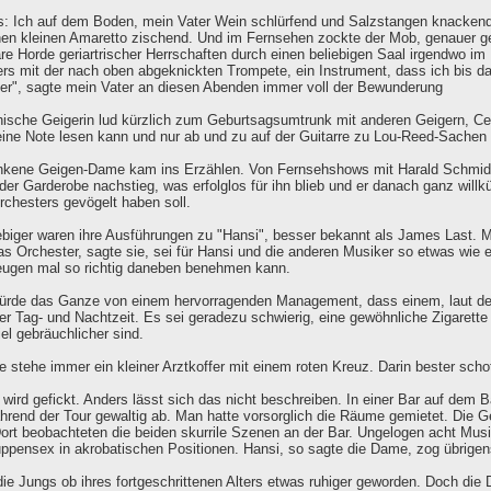
s: Ich auf dem Boden, mein Vater Wein schlürfend und Salzstangen knacken
nen kleinen Amaretto zischend. Und im Fernsehen zockte der Mob, genauer g
e Horde geriartrischer Herrschaften durch einen beliebigen Saal irgendwo im
rs mit der nach oben abgeknickten Trompete, ein Instrument, dass ich bis d
ker", sagte mein Vater an diesen Abenden immer voll der Bewunderung
ische Geigerin lud kürzlich zum Geburtsagsumtrunk mit anderen Geigern, Cell
eine Note lesen kann und nur ab und zu auf der Guitarre zu Lou-Reed-Sachen 
nkene Geigen-Dame kam ins Erzählen. Von Fernsehshows mit Harald Schmidt (
der Garderobe nachstieg, was erfolglos für ihn blieb und er danach ganz willk
chesters gevögelt haben soll.
ebiger waren ihre Ausführungen zu "Hansi", besser bekannt als James Last. M
s Orchester, sagte sie, sei für Hansi und die anderen Musiker so etwas wie 
ugen mal so richtig daneben benehmen kann.
würde das Ganze von einem hervorragenden Management, dass einem, laut d
eder Tag- und Nachtzeit. Es sei geradezu schwierig, eine gewöhnliche Zigarett
iel gebräuchlicher sind.
 stehe immer ein kleiner Arztkoffer mit einem roten Kreuz. Darin bester schott
 wird gefickt. Anders lässt sich das nicht beschreiben. In einer Bar auf dem 
hrend der Tour gewaltig ab. Man hatte vorsorglich die Räume gemietet. Die Ge
ort beobachteten die beiden skurrile Szenen an der Bar. Ungelogen acht Musike
uppensex in akrobatischen Positionen. Hansi, so sagte die Dame, zog übrige
die Jungs ob ihres fortgeschrittenen Alters etwas ruhiger geworden. Doch d