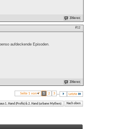
Zitieren
#12
 ebenso aufdeckende Episoden.
Zitieren
Seite 1 von 7
1
2
3
...
Letzte
 aus 1. Hand (Profis) & 2. Hand (urbane Mythen)
Nach oben