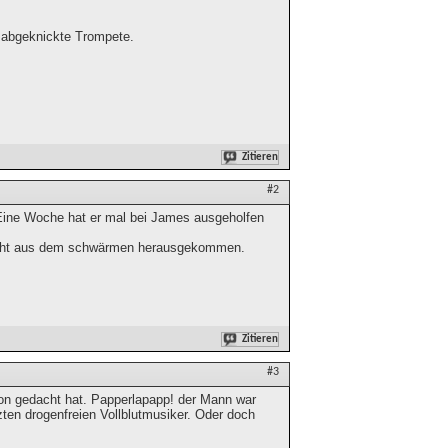
ie abgeknickte Trompete.
Zitieren
#2
. Eine Woche hat er mal bei James ausgeholfen
 nicht aus dem schwärmen herausgekommen.
Zitieren
#3
hon gedacht hat. Papperlapapp! der Mann war
zten drogenfreien Vollblutmusiker. Oder doch