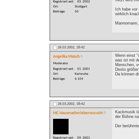
Registriert seit
03. 2002
Ort
Stuttgart
Ich habe vor 
Beiträge
50
wirklich kna
Mannomann, u
26.03.2002,
18:42
Wenn einst "
Angelika Maisch
was ist mit d
Moderator
Menschen, vo
Desto größer
Registriert seit
01. 2001
Da können di
Ort
Karlsruhe
Beiträge
6.104
26.03.2002,
18:42
Kackmusik lä
MC Hausmacherleberwurscht
der Bühne ru
Der berühmte 
Registriert seit
09. 2001