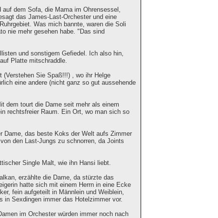
d auf dem Sofa, die Mama im Ohrensessel,
esagt das James-Last-Orchester und eine
 Ruhrgebiet. Was mich bannte, waren die Soli
ato nie mehr gesehen habe. "Das sind
isten und sonstigem Gefiedel. Ich also hin,
auf Platte mitschraddle.
Verstehen Sie Spaß!!!) , wo ihr Helge
ürlich eine andere (nicht ganz so gut aussehende
it dem tourt die Dame seit mehr als einem
ein rechtsfreier Raum. Ein Ort, wo man sich so
er Dame, das beste Koks der Welt aufs Zimmer
e von den Last-Jungs zu schnorren, da Joints
ischer Single Malt, wie ihn Hansi liebt.
Balkan, erzählte die Dame, da stürzte das
igerin hatte sich mit einem Herrn in eine Ecke
r, fein aufgeteilt in Männlein und Weiblein,
ns in Sexdingen immer das Hotelzimmer vor.
ie Damen im Orchester würden immer noch nach