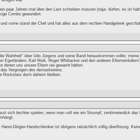
ein paar Jahren mal über den Last schreiben müssen (naja: dürfen; es ist hal
ckige Combo gewundert.
nd vorne stand der Chef und hat alles aus dem rechten Handgelenk geschütt
die Wahrheit" über Udo Jürgens und seine Band herauskommen sollte: meine
en Egerländern, Karl Moik, Roger Whittacker und den anderen Elterneinlullern?
r denen uns unsere Eltern nie gewarnt hätten.
 das Vergnügen des demaskierens.
e Rockstars doch daheim bleiben.
sst sich leichter spielen, wenn man voll wie ein Strumpf, zentimeterdick das
mhängt.
Hansi-Dirigier-Handschlenker ist übrigens tatsächlich völlig überflüssig. Kei