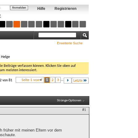
Hilfe
Registrieren
?
Erweiterte Suche
, Helge
Sie Beiträge verfassen können. Klicken Sie oben auf
 am meisten interessiert.
Seite 1 von 7
1
2
3
...
12 von 81
Letzte
Stränge-Optionen
#1
ch früher mit meinen Eltern vor dem
nschaute.