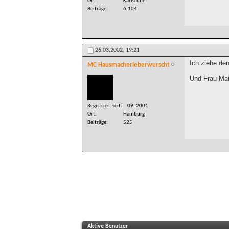
Ort
Karlsruhe
Beiträge
6.104
26.03.2002,
19:21
Ich ziehe de
MC Hausmacherleberwurscht
Und Frau Mai
Registriert seit
09. 2001
Ort
Hamburg
Beiträge
525
Aktive Benutzer