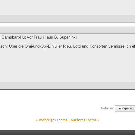
n Gamsbart-Hut vor Frau H aus B. Superlink!
sch: Über die Omi-und-Opi-Einluller Rieu, Lotti und Konsorten vermisse ich
Gehe zu:
Paparazzi
«
Vorheriges Thema
|
Nächstes Thema
»