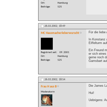
Ort
Hamburg
Beiträge
525
26.03.2002,
18:49
Für die lieb
MC Hausmacherleberwurscht
In Konstanz 
Eiffelturm a
Ein Freund m
Registriert seit
09. 2001
er sich eine
Ort
Hamburg
gerne noch d
Beiträge
525
Gamsbart auf
26.03.2002,
18:54
Die James Las
Frau H aus B
Moderatorin
Hui!
Uebrigens: A