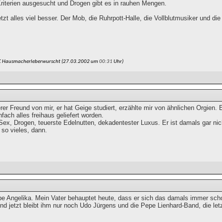
Kriterien ausgesucht und Drogen gibt es in rauhen Mengen.
etzt alles viel besser. Der Mob, die Ruhrpott-Halle, die Vollblutmusiker und d
C Hausmacherleberwurscht (27.03.2002 um
00:31
Uhr)
rer Freund von mir, er hat Geige studiert, erzählte mir von ähnlichen Orgien
nfach alles freihaus geliefert worden.
ex, Drogen, teuerste Edelnutten, dekadentester Luxus. Er ist damals gar
 so vieles, dann.
iebe Angelika. Mein Vater behauptet heute, dass er sich das damals immer sc
d jetzt bleibt ihm nur noch Udo Jürgens und die Pepe Lienhard-Band, die let