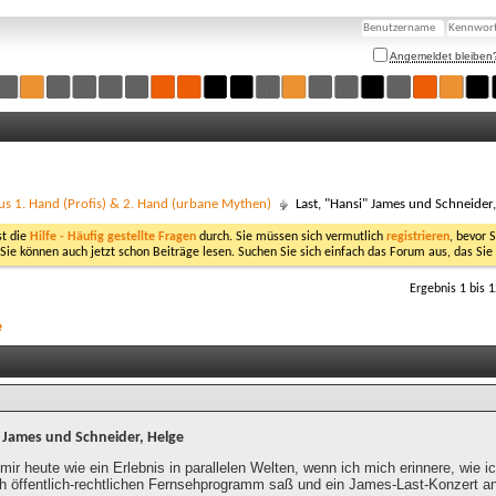
Angemeldet bleiben
us 1. Hand (Profis) & 2. Hand (urbane Mythen)
Last, "Hansi" James und Schneider
st die
Hilfe - Häufig gestellte Fragen
durch. Sie müssen sich vermutlich
registrieren
, bevor 
 Sie können auch jetzt schon Beiträge lesen. Suchen Sie sich einfach das Forum aus, das Sie
Ergebnis 1 bis 
e
" James und Schneider, Helge
mir heute wie ein Erlebnis in parallelen Welten, wenn ich mich erinnere, wie i
ch öffentlich-rechtlichen Fernsehprogramm saß und ein James-Last-Konzert a