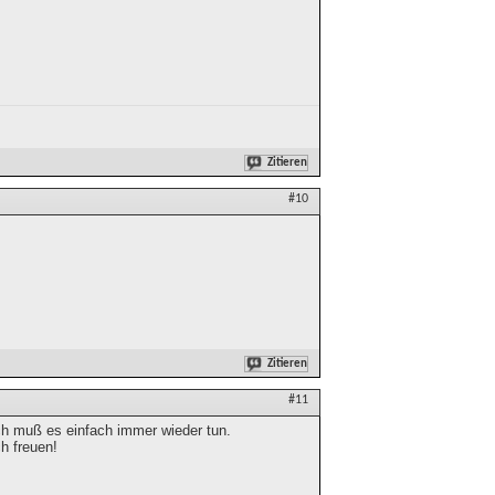
Zitieren
#10
Zitieren
#11
ich muß es einfach immer wieder tun.
h freuen!