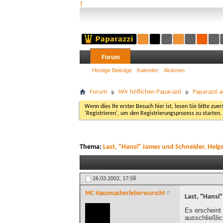
†
Forum
Heutige Beiträge
Kalender
Aktionen
Forum
Wir höflichen Paparazzi
Paparazzi a
Wenn dies Ihr erster Besuch hier ist, lesen Sie bitte zuer
'Registrieren', um den Registrierungsprozess zu starten.
Thema:
Last, "Hansi" James und Schneider, Helg
26.03.2002,
17:58
MC Hausmacherleberwurscht
Last, "Hansi
Es erscheint 
ausschließli