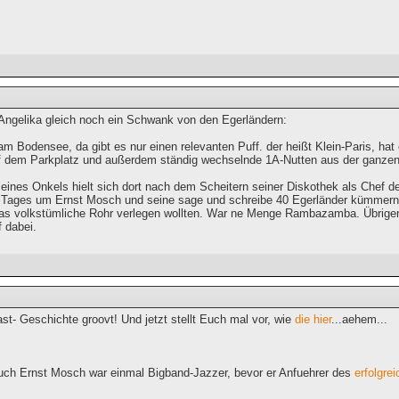
e Angelika gleich noch ein Schwank von den Egerländern:
am Bodensee, da gibt es nur einen relevanten Puff. der heißt Klein-Paris, h
uf dem Parkplatz und außerdem ständig wechselnde 1A-Nutten aus der ganzen
eines Onkels hielt sich dort nach dem Scheitern seiner Diskothek als Chef d
s Tages um Ernst Mosch und seine sage und schreibe 40 Egerländer kümmern, 
as volkstümliche Rohr verlegen wollten. War ne Menge Rambazamba. Übrigens
 dabei.
t- Geschichte groovt! Und jetzt stellt Euch mal vor, wie
die hier
...aehem...
uch Ernst Mosch war einmal Bigband-Jazzer, bevor er Anfuehrer des
erfolgre