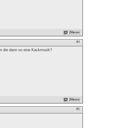
Zitieren
#4
en die dann so eine Kackmusik?
Zitieren
#5