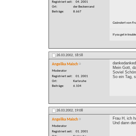
Registriert seit
04. 2001
Ort
der Beckenrand
Beiträge
8.667
Geändert von Fr
If you get in troubl
26.03.2002,
18:58
dankedankeda
Angelika Maisch
Mein Gott, d
Moderator
Soviel Schön
So ein Tag, 
Registriert seit
01. 2001
Ort
Karlsruhe
Beiträge
6.104
26.03.2002,
19:08
Frau H, ich h
Angelika Maisch
Und dann der 
Moderator
Registriert seit
01. 2001