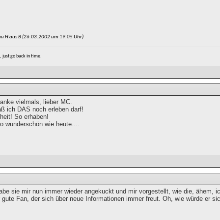
au H aus B (26.03.2002 um
19:05
Uhr)
e, just go back in time.
nke vielmals, lieber MC.
aß ich DAS noch erleben darf!
heit! So erhaben!
so wunderschön wie heute....
abe sie mir nun immer wieder angekuckt und mir vorgestellt, wie die, ähem, 
gute Fan, der sich über neue Informationen immer freut. Oh, wie würde er sic