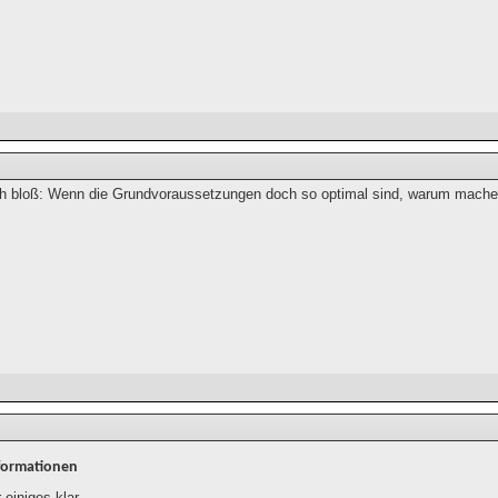
ch bloß: Wenn die Grundvoraussetzungen doch so optimal sind, warum mach
formationen
 einiges klar.