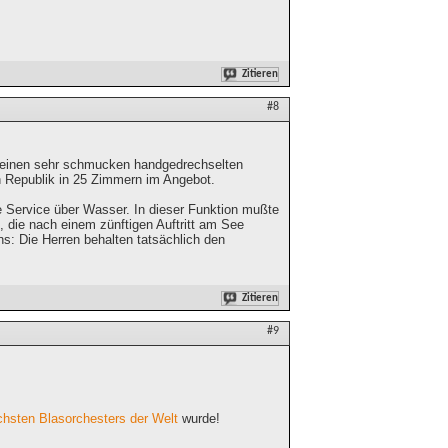
Zitieren
#8
at einen sehr schmucken handgedrechselten
 Republik in 25 Zimmern im Angebot.
e Service über Wasser. In dieser Funktion mußte
die nach einem zünftigen Auftritt am See
: Die Herren behalten tatsächlich den
Zitieren
#9
ichsten Blasorchesters der Welt
wurde!