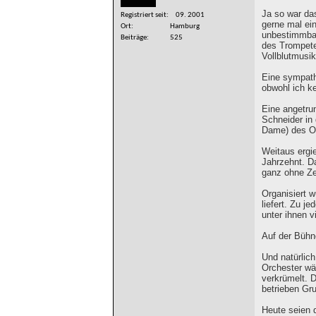
Ja so war da
Registriert seit
09. 2001
gerne mal ei
Ort
Hamburg
unbestimmbar
Beiträge
525
des Trompete
Vollblutmusi
Eine sympath
obwohl ich k
Eine angetru
Schneider in 
Dame) des Or
Weitaus ergi
Jahrzehnt. Da
ganz ohne Ze
Organisiert 
liefert. Zu j
unter ihnen v
Auf der Bühne
Und natürlich
Orchester wä
verkrümelt. D
betrieben Gr
Heute seien 