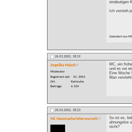
eindeutigen 
Ich versteh j
Geändert von M
26.03.2002,
18:19
MC, ein frühe
Angelika Maisch
und es sei ei
Moderator
Eine Woche S
Man versteht
Registriert seit
01. 2001
Ort
Karlsruhe
Beiträge
6.104
26.03.2002,
18:23
So ist es, l
MC Hausmacherleberwurscht
ahnungslos un
nicht?