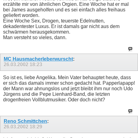
erzählte mir von ähnlichen Orgien. Eine Woche hat er mal
bei James ausgeholfen und es sei einfach alles freihaus
geliefert worden.
Eine Woche Sex, Drogen, teuerste Edelnutten,
dekadentester Luxus. Er ist damals gar nicht aus dem
schwärmen herausgekommen.
Man versteht so vieles, dann.
MC Hausmacherleberwurscht
:
26.03.2002
18:23
So ist es, liebe Angelika. Mein Vater behauptet heute, dass
er sich das damals immer schon gedacht hat. Papperlapapp!
der Mann war ahnungslos und jetzt bleibt ihm nur noch Udo
Jürgens und die Pepe Lienhard-Band, die letzten
drogenfreien Vollblutmusiker. Oder doch nicht?
Reno Schmittchen
:
26.03.2002
18:29