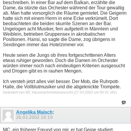
beschreiben. In einer Bar auf dem Balkan, erzählte die
Dame, da stürzte das Orchester während der Tour gewaltig
ab. Man hatte vorsorglich die Räume gemietet. Die Geigerin
hatte sich mit einem Herrn in eine Ecke verkrümelt. Dort
beobachteten die beiden skurrile Szenen an der Bar.
Ungelogen acht Musiker, fein aufgeteilt in Männlein und
Weiblein, betrieben Gruppensex in akrobatischen
Positionen. Hansi, so sagte die Dame, zog übrigens in
Sexdingen immer das Hotelzimmer vor.
Heute seien die Jungs ob ihres fortgeschrittenen Alters
etwas ruhiger geworden. Doch die Damen im Orchester
würden immer noch nach eindeutigen Kriterien ausgesucht
und Drogen gibt es in rauhen Mengen.
Ich versteh jetzt alles viel besser. Der Mob, die Ruhrpott-
Halle, die Vollblutmusiker und die abgeknickte Trompete.
Geändert von MC Hausmacherleberwurscht (27.03.2002 um
00:31
Uhr)
Angelika Maisch
:
26.03.2002
18:19
MC, ein früherer Freund von mir, er hat Geige studiert,