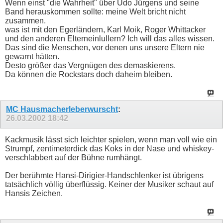
Wenn einst "die Wahrheit" über Udo Jürgens und seine
Band herauskommen sollte: meine Welt bricht nicht
zusammen.
was ist mit den Egerländern, Karl Moik, Roger Whittacker
und den anderen Elterneinlullern? Ich will das alles wissen.
Das sind die Menschen, vor denen uns unsere Eltern nie
gewarnt hätten.
Desto größer das Vergnügen des demaskierens.
Da können die Rockstars doch daheim bleiben.
MC Hausmacherleberwurscht
:
26.03.2002
18:42
Kackmusik lässt sich leichter spielen, wenn man voll wie ein
Strumpf, zentimeterdick das Koks in der Nase und whiskey-
verschlabbert auf der Bühne rumhängt.
Der berühmte Hansi-Dirigier-Handschlenker ist übrigens
tatsächlich völlig überflüssig. Keiner der Musiker schaut auf
Hansis Zeichen.