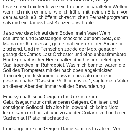
Es erscheint mir heute wie ein Erlebnis in parallelen Welten,
wenn ich mich erinnere, wie ich früher mit meinen Eltern vor
dem ausschließlich öffentlich-rechtlichen Fernsehprogramm
saß und ein James-Last-Konzert anschaute.
Ja so war das: Ich auf dem Boden, mein Vater Wein
schlürfend und Salzstangen knackend auf dem Sofa, die
Mama im Ohrensessel, gerne mal einen kleinen Amaretto
zischend. Und im Fernsehen zockte der Mob, genauer
gesagt das James-Last-Orchester und eine unbestimmbare
Horde geriartrischer Herrschaften durch einen beliebigen
Saal irgendwo im Ruhrgebiet. Was mich bannte, waren die
Soli des Trompeters mit der nach oben abgeknickten
Trompete, ein Instrument, dass ich bis dato nie mehr
gesehen habe. "Das sind Vollblutmusiker", sagte mein Vater
an diesen Abenden immer voll der Bewunderung
Eine sympathische Geigerin lud kürzlich zum
Geburtsagsumtrunk mit anderen Geigern, Cellisten und
sonstigem Gefiedel. Ich also hin, obwohl ich keine Note
lesen kann und nur ab und zu auf der Guitarre zu Lou-Reed-
Sachen auf Platte mitschraddle.
Eine angetrunkene Geigen-Dame kam ins Erzählen. Von