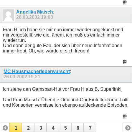
Angelika Maisch
:
26.03.2002
19:08
Frau H, ich habe sie mir nun immer wieder angekuckt und
mir vorgestellt, wie die, ähem, ich muß es einfach immer
wieder tun.
Und dann der gute Fan, der sich über neue Informationen
immer freut. Oh, wie würde er sich freuen!
MC Hausmacherleberwurscht
:
26.03.2002
19:21
Ich ziehe den Gamsbart-Hut vor Frau H aus B. Superlink!
Und Frau Maisch: Über die Omi-und-Opi-Einluller Rieu, Lotti
und Konsorten vermisse ich ebenso aufdeckende Episoden.
1
2
3
4
5
6
7