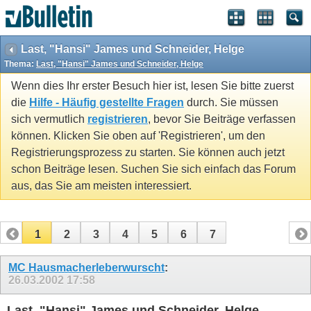
Last, "Hansi" James und Schneider, Helge
Thema:
Last, "Hansi" James und Schneider, Helge
Wenn dies Ihr erster Besuch hier ist, lesen Sie bitte zuerst
die
Hilfe - Häufig gestellte Fragen
durch. Sie müssen
sich vermutlich
registrieren
, bevor Sie Beiträge verfassen
können. Klicken Sie oben auf 'Registrieren', um den
Registrierungsprozess zu starten. Sie können auch jetzt
schon Beiträge lesen. Suchen Sie sich einfach das Forum
aus, das Sie am meisten interessiert.
1
2
3
4
5
6
7
MC Hausmacherleberwurscht
:
26.03.2002
17:58
Last, "Hansi" James und Schneider, Helge