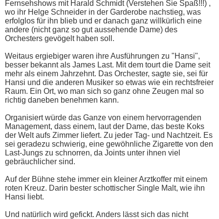
Fernsehshows mit Harald Schmidt (Verstehen Sie Spaß!!!) ,
wo ihr Helge Schneider in der Garderobe nachstieg, was
erfolglos für ihn blieb und er danach ganz willkürlich eine
andere (nicht ganz so gut aussehende Dame) des
Orchesters gevögelt haben soll.
Weitaus ergiebiger waren ihre Ausführungen zu "Hansi",
besser bekannt als James Last. Mit dem tourt die Dame seit
mehr als einem Jahrzehnt. Das Orchester, sagte sie, sei für
Hansi und die anderen Musiker so etwas wie ein rechtsfreier
Raum. Ein Ort, wo man sich so ganz ohne Zeugen mal so
richtig daneben benehmen kann.
Organisiert würde das Ganze von einem hervorragenden
Management, dass einem, laut der Dame, das beste Koks
der Welt aufs Zimmer liefert. Zu jeder Tag- und Nachtzeit. Es
sei geradezu schwierig, eine gewöhnliche Zigarette von den
Last-Jungs zu schnorren, da Joints unter ihnen viel
gebräuchlicher sind.
Auf der Bühne stehe immer ein kleiner Arztkoffer mit einem
roten Kreuz. Darin bester schottischer Single Malt, wie ihn
Hansi liebt.
Und natürlich wird gefickt. Anders lässt sich das nicht