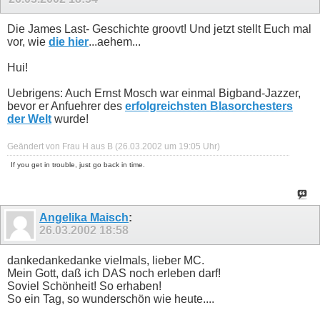
Die James Last- Geschichte groovt! Und jetzt stellt Euch mal
vor, wie
die hier
...aehem...
Hui!
Uebrigens: Auch Ernst Mosch war einmal Bigband-Jazzer,
bevor er Anfuehrer des
erfolgreichsten Blasorchesters
der Welt
wurde!
Geändert von Frau H aus B (26.03.2002 um
19:05
Uhr)
If you get in trouble, just go back in time.
Angelika Maisch
:
26.03.2002
18:58
dankedankedanke vielmals, lieber MC.
Mein Gott, daß ich DAS noch erleben darf!
Soviel Schönheit! So erhaben!
So ein Tag, so wunderschön wie heute....