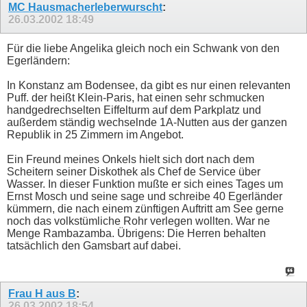
MC Hausmacherleberwurscht
:
26.03.2002
18:49
Für die liebe Angelika gleich noch ein Schwank von den
Egerländern:
In Konstanz am Bodensee, da gibt es nur einen relevanten
Puff. der heißt Klein-Paris, hat einen sehr schmucken
handgedrechselten Eiffelturm auf dem Parkplatz und
außerdem ständig wechselnde 1A-Nutten aus der ganzen
Republik in 25 Zimmern im Angebot.
Ein Freund meines Onkels hielt sich dort nach dem
Scheitern seiner Diskothek als Chef de Service über
Wasser. In dieser Funktion mußte er sich eines Tages um
Ernst Mosch und seine sage und schreibe 40 Egerländer
kümmern, die nach einem zünftigen Auftritt am See gerne
noch das volkstümliche Rohr verlegen wollten. War ne
Menge Rambazamba. Übrigens: Die Herren behalten
tatsächlich den Gamsbart auf dabei.
Frau H aus B
:
26.03.2002
18:54