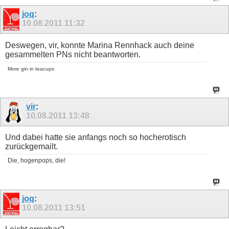
joq
:
10.08.2011
11:32
Deswegen, vir, konnte Marina Rennhack auch deine
gesammelten PNs nicht beantworten.
More gin in teacups
vir
:
10.08.2011
13:48
Und dabei hatte sie anfangs noch so hocherotisch
zurückgemailt.
Die, hogenpops, die!
joq
:
10.08.2011
13:51