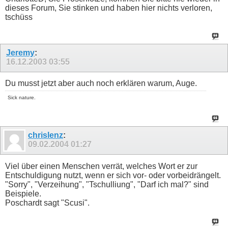
dieses Forum, Sie stinken und haben hier nichts verloren,
tschüss
Jeremy
:
16.12.2003
03:55
Du musst jetzt aber auch noch erklären warum, Auge.
Sick nature.
chrislenz
:
09.02.2004
01:27
Viel über einen Menschen verrät, welches Wort er zur
Entschuldigung nutzt, wenn er sich vor- oder vorbeidrängelt.
"Sorry", "Verzeihung", "Tschulliung", "Darf ich mal?" sind
Beispiele.
Poschardt sagt "Scusi".