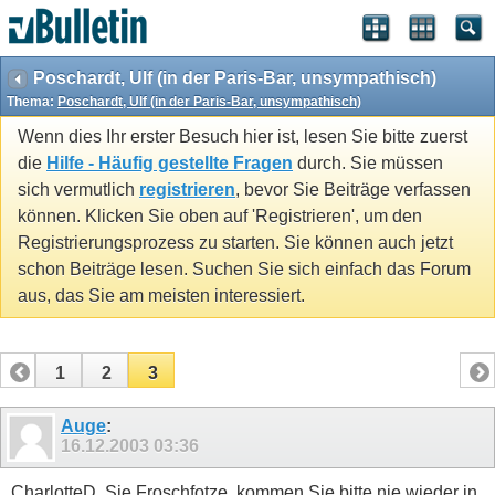
Poschardt, Ulf (in der Paris-Bar, unsympathisch)
Thema:
Poschardt, Ulf (in der Paris-Bar, unsympathisch)
Wenn dies Ihr erster Besuch hier ist, lesen Sie bitte zuerst
die
Hilfe - Häufig gestellte Fragen
durch. Sie müssen
sich vermutlich
registrieren
, bevor Sie Beiträge verfassen
können. Klicken Sie oben auf 'Registrieren', um den
Registrierungsprozess zu starten. Sie können auch jetzt
schon Beiträge lesen. Suchen Sie sich einfach das Forum
aus, das Sie am meisten interessiert.
1
2
3
Auge
:
16.12.2003
03:36
CharlotteD, Sie Froschfotze, kommen Sie bitte nie wieder in