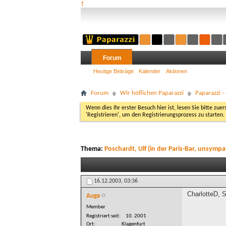
†
Forum
Heutige Beiträge
Kalender
Aktionen
Forum
Wir höflichen Paparazzi
Paparazzi 
Wenn dies Ihr erster Besuch hier ist, lesen Sie bitte zuer
'Registrieren', um den Registrierungsprozess zu starten.
Thema:
Poschardt, Ulf (in der Paris-Bar, unsympa
16.12.2003,
03:36
CharlotteD, S
Auge
Member
Registriert seit
10. 2001
Ort
Klagenfurt