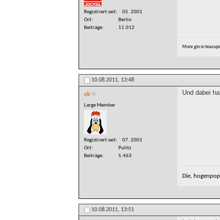
Registriert seit
05. 2001
Ort
Berlin
Beiträge
11.012
More gin in teacup
10.08.2011,
13:48
Und dabei ha
vir
Large Member
Registriert seit
07. 2001
Ort
Pulitz
Beiträge
5.463
Die, hogenpops
10.08.2011,
13:51