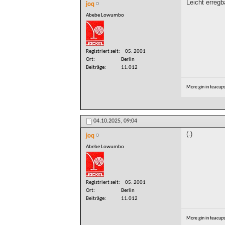
Leicht erregb
joq
Abebe Lowumbo
Registriert seit
05. 2001
Ort
Berlin
Beiträge
11.012
More gin in teacup
04.10.2025,
09:04
(.)
joq
Abebe Lowumbo
Registriert seit
05. 2001
Ort
Berlin
Beiträge
11.012
More gin in teacup