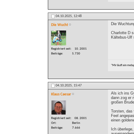
04.10.2025,
12:48
Die Wuchtung
Die Wucht
Charlotte D s
Kältebus-Ulf 
Registriert seit
10. 2001
Beiträge
5.730
"Mir läuft ein met
04.10.2025,
15:47
Als ich ins 
Klaus Caesar
dann zog er m
großen Bruder
Torsten, das
Feel angepas
Registriert seit
08. 2001
einen golden
Ort
Berlin
Beiträge
7.666
Ich überlege
auseinanderg