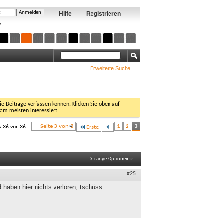
Hilfe
Registrieren
?
Erweiterte Suche
Sie Beiträge verfassen können. Klicken Sie oben auf
 am meisten interessiert.
Seite 3 von 3
1
2
3
s 36 von 36
Erste
Stränge-Optionen
#25
 haben hier nichts verloren, tschüss