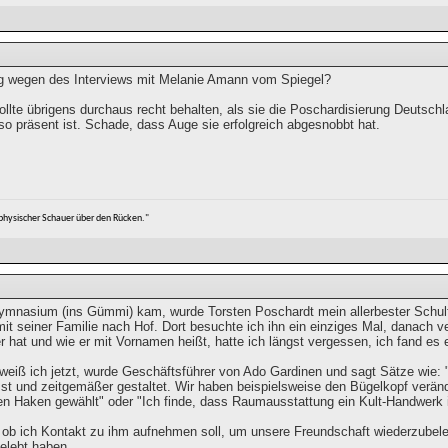
 wegen des Interviews mit Melanie Amann vom Spiegel?
ollte übrigens durchaus recht behalten, als sie die Poschardisierung Deutsc
so präsent ist. Schade, dass Auge sie erfolgreich abgesnobbt hat.
aphysischer Schauer über den Rücken."
Gymnasium (ins Gümmi) kam, wurde Torsten Poschardt mein allerbester Schulfr
it seiner Familie nach Hof. Dort besuchte ich ihn ein einziges Mal, danach v
 hat und wie er mit Vornamen heißt, hatte ich längst vergessen, ich fand es
 weiß ich jetzt, wurde Geschäftsführer von Ado Gardinen und sagt Sätze wie:
st und zeitgemäßer gestaltet. Wir haben beispielsweise den Bügelkopf verän
en Haken gewählt" oder "Ich finde, dass Raumausstattung ein Kult-Handwerk i
, ob ich Kontakt zu ihm aufnehmen soll, um unsere Freundschaft wiederzubele
elebt haben.