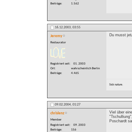
Beiträge
1.562
16.12.2003,
03:55
Du musst jet
Jeremy
Restaurator
Registriert seit
01. 2003
Ort
wahrscheinlich Berlin
Beiträge
4.465
Sick nature.
09.02.2004,
01:27
Viel über ein
chrislenz
"Tschulliung"
Member
Poschardt sa
Registriert seit
09. 2003
Beiträge
156