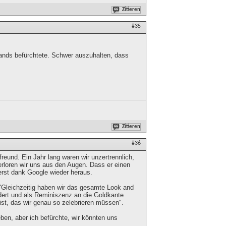
Zitieren
#35
hlands befürchtete. Schwer auszuhalten, dass
Zitieren
#36
eund. Ein Jahr lang waren wir unzertrennlich,
erloren wir uns aus den Augen. Dass er einen
 erst dank Google wieder heraus.
 "Gleichzeitig haben wir das gesamte Look and
dert und als Reminiszenz an die Goldkante
st, das wir genau so zelebrieren müssen".
ben, aber ich befürchte, wir könnten uns