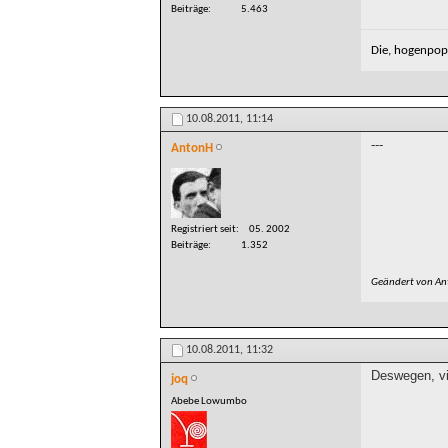
Beiträge
5.463
Die, hogenpops
10.08.2011,
11:14
---
AntonH
Registriert seit
05. 2002
Beiträge
1.352
Geändert von A
10.08.2011,
11:32
Deswegen, vi
joq
Abebe Lowumbo