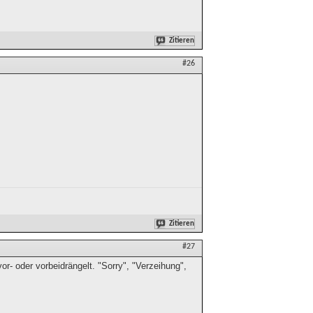
Zitieren
#26
Zitieren
#27
r- oder vorbeidrängelt. "Sorry", "Verzeihung",