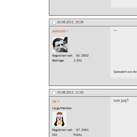
10.08.2011,
10:36
---
AntonH
Registriert seit
05. 2002
Beiträge
1.352
Geändert von A
10.08.2011,
11:10
von joq?
vir
Large Member
Registriert seit
07. 2001
Ort
Pulitz