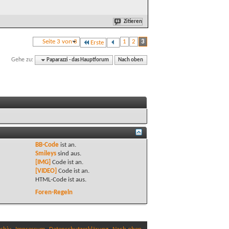
Zitieren
Seite 3 von 3
1
2
3
Erste
Gehe zu:
Paparazzi - das Hauptforum
Nach oben
BB-Code
ist
an
.
Smileys
sind
aus
.
[IMG]
Code ist
an
.
[VIDEO]
Code ist
an
.
HTML-Code ist
aus
.
Foren-Regeln