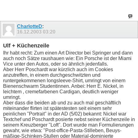
CharlotteD
:
16.12.2003
03:20
Ulf + Küchenzeile
Ihr habt recht: Zum einen Art Director bei Springer und dann
auch noch Sätze raushauen wie: Ein Porsche ist der Miami
Vice unter den Autos, oder so ähnlich jedenfalls.
Aber Herr Poschardt war kürzlich auch im Cookies
anzutreffen, in einem durchgeschwitzten und
runtergekommenen longsleeve-Shirt, umringt von einem
Bienenschwarm Studentinnen. Anbei: Herr E. Nickel, in
leichtem , cremefarbenen Cardigan, deutlich weniger
umringt.
Aber dass die beiden ab und zu auch mal geschäftlich
miteinander flirten ist spätestesten seit einem sehr
peinlichen "Portrait" in der AD (5/02) bekannt: Nickel war
Textchef und Poschardt posierte nebst seiner Küchenzeile in
seinem Kreuzberger "Loft". Dort wurde man Formulierungen
gewahr, wie etwa: "Post-office-Pasta-Stilleben, Beuys-
mäßige-Schinken-Stullen oder Material-dominierte