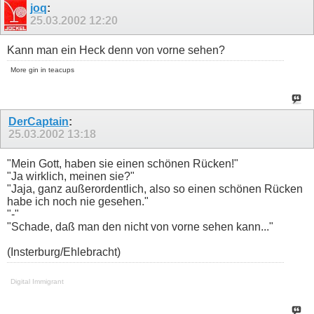
joq
:
25.03.2002
12:20
Kann man ein Heck denn von vorne sehen?
More gin in teacups
DerCaptain
:
25.03.2002
13:18
"Mein Gott, haben sie einen schönen Rücken!"
"Ja wirklich, meinen sie?"
"Jaja, ganz außerordentlich, also so einen schönen Rücken
habe ich noch nie gesehen."
"-"
"Schade, daß man den nicht von vorne sehen kann..."
(Insterburg/Ehlebracht)
Digital Immigrant