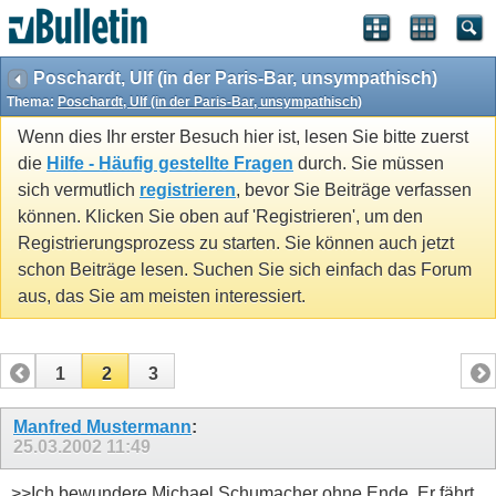
Poschardt, Ulf (in der Paris-Bar, unsympathisch)
Thema:
Poschardt, Ulf (in der Paris-Bar, unsympathisch)
Wenn dies Ihr erster Besuch hier ist, lesen Sie bitte zuerst
die
Hilfe - Häufig gestellte Fragen
durch. Sie müssen
sich vermutlich
registrieren
, bevor Sie Beiträge verfassen
können. Klicken Sie oben auf 'Registrieren', um den
Registrierungsprozess zu starten. Sie können auch jetzt
schon Beiträge lesen. Suchen Sie sich einfach das Forum
aus, das Sie am meisten interessiert.
1
2
3
Manfred Mustermann
:
25.03.2002
11:49
>>Ich bewundere Michael Schumacher ohne Ende. Er fährt