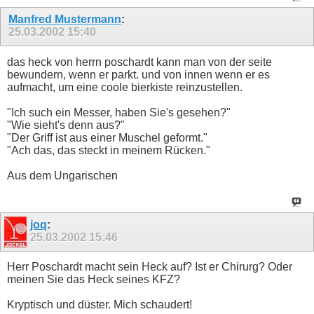
Manfred Mustermann
:
25.03.2002
15:40
das heck von herrn poschardt kann man von der seite
bewundern, wenn er parkt. und von innen wenn er es
aufmacht, um eine coole bierkiste reinzustellen.
"Ich such ein Messer, haben Sie's gesehen?"
"Wie sieht's denn aus?"
"Der Griff ist aus einer Muschel geformt."
"Ach das, das steckt in meinem Rücken."
Aus dem Ungarischen
joq
:
25.03.2002
15:46
Herr Poschardt macht sein Heck auf? Ist er Chirurg? Oder
meinen Sie das Heck seines KFZ?
Kryptisch und düster. Mich schaudert!