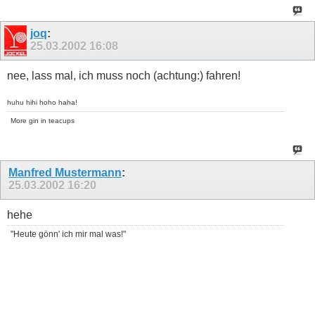
joq
:
25.03.2002
16:08
nee, lass mal, ich muss noch (achtung:) fahren!
huhu hihi hoho haha!
More gin in teacups
Manfred Mustermann
:
25.03.2002
16:20
hehe
"Heute gönn' ich mir mal was!"