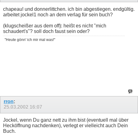
chapeau! und donnerlittchen. ich bin abgestiegen. endgültig.
arbeitet jockel1 noch an dem verlag für sein buch?
(klugscheißer aus dem off): heißt es nicht "mich
schaudert's"? soll doch faust sein oder?
"Heute gönn' ich mir mal was!"
rron
:
25.03.2002
16:07
Jockel, wenn Du ganz nett zu ihm bist (eventuell mal über
Hecköffnung nachdenken), verlegt er vielleicht auch Dein
Buch.