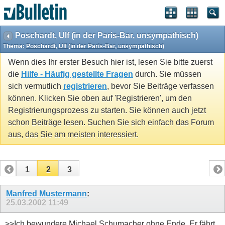
Poschardt, Ulf (in der Paris-Bar, unsympathisch)
Thema:
Poschardt, Ulf (in der Paris-Bar, unsympathisch)
Wenn dies Ihr erster Besuch hier ist, lesen Sie bitte zuerst
die
Hilfe - Häufig gestellte Fragen
durch. Sie müssen
sich vermutlich
registrieren
, bevor Sie Beiträge verfassen
können. Klicken Sie oben auf 'Registrieren', um den
Registrierungsprozess zu starten. Sie können auch jetzt
schon Beiträge lesen. Suchen Sie sich einfach das Forum
aus, das Sie am meisten interessiert.
1
2
3
Manfred Mustermann
:
25.03.2002
11:49
>>Ich bewundere Michael Schumacher ohne Ende. Er fährt