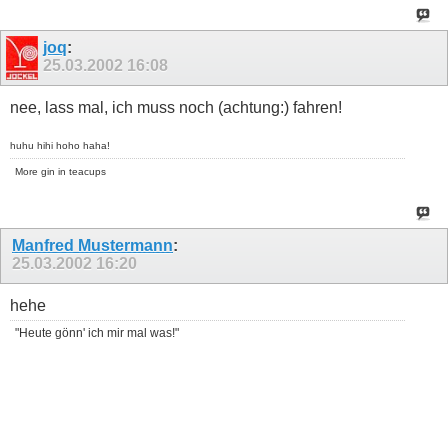
joq
:
25.03.2002
16:08
nee, lass mal, ich muss noch (achtung:) fahren!
huhu hihi hoho haha!
More gin in teacups
Manfred Mustermann
:
25.03.2002
16:20
hehe
"Heute gönn' ich mir mal was!"