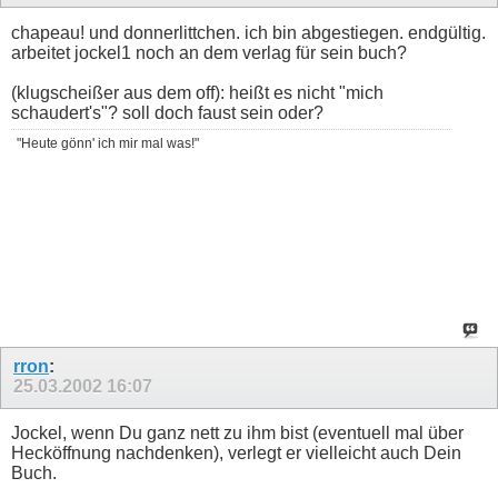
chapeau! und donnerlittchen. ich bin abgestiegen. endgültig.
arbeitet jockel1 noch an dem verlag für sein buch?
(klugscheißer aus dem off): heißt es nicht "mich
schaudert's"? soll doch faust sein oder?
"Heute gönn' ich mir mal was!"
rron
:
25.03.2002
16:07
Jockel, wenn Du ganz nett zu ihm bist (eventuell mal über
Hecköffnung nachdenken), verlegt er vielleicht auch Dein
Buch.