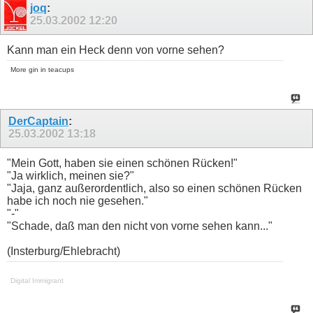
joq
:
25.03.2002
12:20
Kann man ein Heck denn von vorne sehen?
More gin in teacups
DerCaptain
:
25.03.2002
13:18
"Mein Gott, haben sie einen schönen Rücken!"
"Ja wirklich, meinen sie?"
"Jaja, ganz außerordentlich, also so einen schönen Rücken
habe ich noch nie gesehen."
"-"
"Schade, daß man den nicht von vorne sehen kann..."
(Insterburg/Ehlebracht)
Digital Immigrant