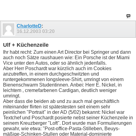
CharlotteD
:
16.12.2003
03:20
Ulf + Küchenzeile
Ihr habt recht: Zum einen Art Director bei Springer und dann
auch noch Sätze raushauen wie: Ein Porsche ist der Miami
Vice unter den Autos, oder so ähnlich jedenfalls.
Aber Herr Poschardt war kürzlich auch im Cookies
anzutreffen, in einem durchgeschwitzten und
runtergekommenen longsleeve-Shirt, umringt von einem
Bienenschwarm Studentinnen. Anbei: Herr E. Nickel, in
leichtem , cremefarbenen Cardigan, deutlich weniger
umringt.
Aber dass die beiden ab und zu auch mal geschäftlich
miteinander flirten ist spätestesten seit einem sehr
peinlichen "Portrait" in der AD (5/02) bekannt: Nickel war
Textchef und Poschardt posierte nebst seiner Küchenzeile in
seinem Kreuzberger "Loft". Dort wurde man Formulierungen
gewahr, wie etwa: "Post-office-Pasta-Stilleben, Beuys-
mäßige-Schinken-Stullen oder Material-dominierte