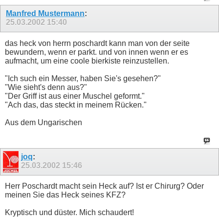
Manfred Mustermann
:
25.03.2002
15:40
das heck von herrn poschardt kann man von der seite
bewundern, wenn er parkt. und von innen wenn er es
aufmacht, um eine coole bierkiste reinzustellen.
"Ich such ein Messer, haben Sie's gesehen?"
"Wie sieht's denn aus?"
"Der Griff ist aus einer Muschel geformt."
"Ach das, das steckt in meinem Rücken."
Aus dem Ungarischen
joq
:
25.03.2002
15:46
Herr Poschardt macht sein Heck auf? Ist er Chirurg? Oder
meinen Sie das Heck seines KFZ?
Kryptisch und düster. Mich schaudert!