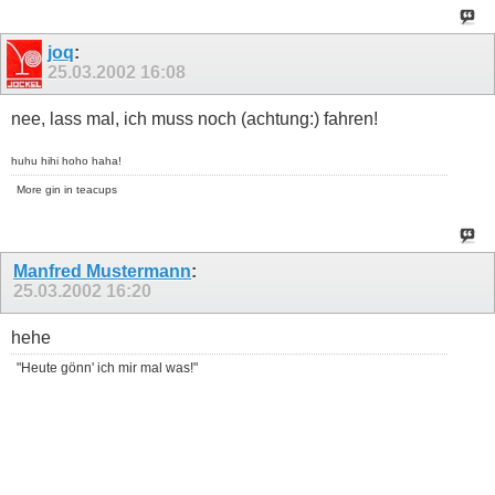
joq
:
25.03.2002
16:08
nee, lass mal, ich muss noch (achtung:) fahren!
huhu hihi hoho haha!
More gin in teacups
Manfred Mustermann
:
25.03.2002
16:20
hehe
"Heute gönn' ich mir mal was!"