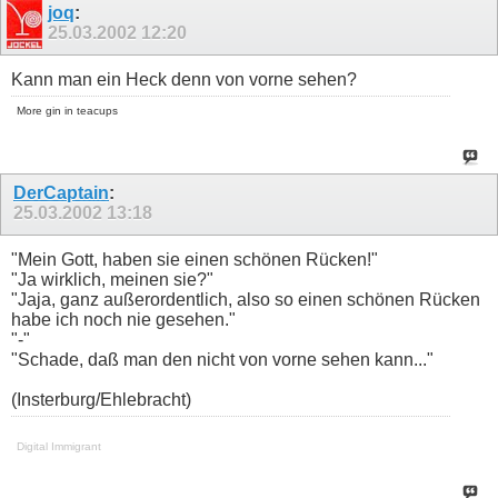
joq
:
25.03.2002
12:20
Kann man ein Heck denn von vorne sehen?
More gin in teacups
DerCaptain
:
25.03.2002
13:18
"Mein Gott, haben sie einen schönen Rücken!"
"Ja wirklich, meinen sie?"
"Jaja, ganz außerordentlich, also so einen schönen Rücken
habe ich noch nie gesehen."
"-"
"Schade, daß man den nicht von vorne sehen kann..."
(Insterburg/Ehlebracht)
Digital Immigrant