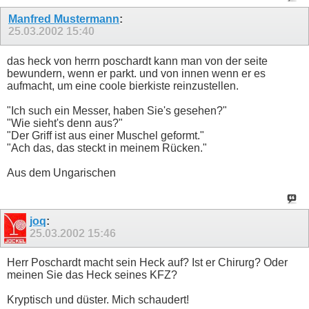
Manfred Mustermann
:
25.03.2002
15:40
das heck von herrn poschardt kann man von der seite
bewundern, wenn er parkt. und von innen wenn er es
aufmacht, um eine coole bierkiste reinzustellen.
"Ich such ein Messer, haben Sie's gesehen?"
"Wie sieht's denn aus?"
"Der Griff ist aus einer Muschel geformt."
"Ach das, das steckt in meinem Rücken."
Aus dem Ungarischen
joq
:
25.03.2002
15:46
Herr Poschardt macht sein Heck auf? Ist er Chirurg? Oder
meinen Sie das Heck seines KFZ?
Kryptisch und düster. Mich schaudert!