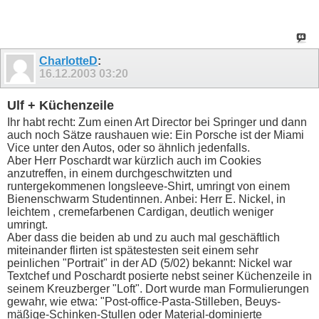
CharlotteD
:
16.12.2003
03:20
Ulf + Küchenzeile
Ihr habt recht: Zum einen Art Director bei Springer und dann
auch noch Sätze raushauen wie: Ein Porsche ist der Miami
Vice unter den Autos, oder so ähnlich jedenfalls.
Aber Herr Poschardt war kürzlich auch im Cookies
anzutreffen, in einem durchgeschwitzten und
runtergekommenen longsleeve-Shirt, umringt von einem
Bienenschwarm Studentinnen. Anbei: Herr E. Nickel, in
leichtem , cremefarbenen Cardigan, deutlich weniger
umringt.
Aber dass die beiden ab und zu auch mal geschäftlich
miteinander flirten ist spätestesten seit einem sehr
peinlichen "Portrait" in der AD (5/02) bekannt: Nickel war
Textchef und Poschardt posierte nebst seiner Küchenzeile in
seinem Kreuzberger "Loft". Dort wurde man Formulierungen
gewahr, wie etwa: "Post-office-Pasta-Stilleben, Beuys-
mäßige-Schinken-Stullen oder Material-dominierte