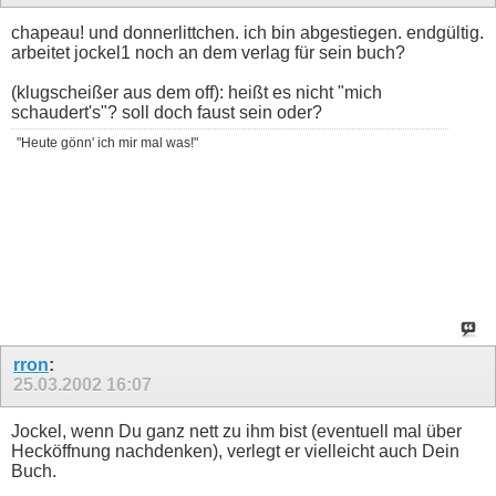
chapeau! und donnerlittchen. ich bin abgestiegen. endgültig.
arbeitet jockel1 noch an dem verlag für sein buch?
(klugscheißer aus dem off): heißt es nicht "mich
schaudert's"? soll doch faust sein oder?
"Heute gönn' ich mir mal was!"
rron
:
25.03.2002
16:07
Jockel, wenn Du ganz nett zu ihm bist (eventuell mal über
Hecköffnung nachdenken), verlegt er vielleicht auch Dein
Buch.